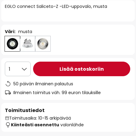
of
EGLO connect Saliceto-Z -LED-uppovalo, musta
the
images
gallery
Väri:
musta
Lisää ostoskoriin
1
50 päivän ilmainen palautus
Ilmainen toimitus väh. 99 euron tilauksille
Toimitustiedot
Toimitusaika: 10-15 arkipäivää
Kiinteästi asennettu
valonlähde