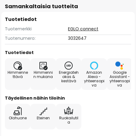
Samankaltaisia tuotteita
Tuotetiedot
Tuotemerkki
EGLO connect
Tuotenumero:
3032647
Tuotetiedot
Himmenne
Himmenni
Energiateh
Amazon
Google
ttävä
n mukana
okas &
Alexa -
Assistant -
kestävä
yhteensopi
yhteensopi
va
va
Täydellinen näihin tiloihin
Olohuone
Eteinen
Ruokailutil
a