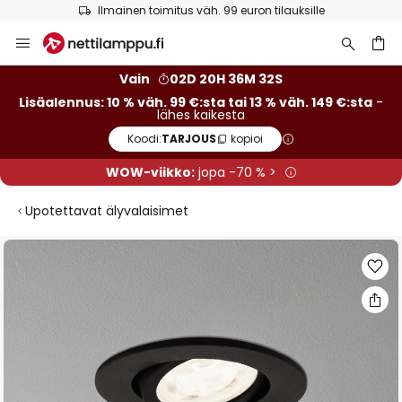
Ilmainen toimitus väh. 99 euron tilauksille
Skip
to
Content
Vain
02D 20H 36M 31S
Lisäalennus: 10 % väh. 99 €:sta tai 13 % väh. 149 €:sta
-
lähes kaikesta
Koodi:
TARJOUS
kopioi
WOW-viikko:
jopa -70 % >
Upotettavat älyvalaisimet
Skip
to
the
end
of
the
images