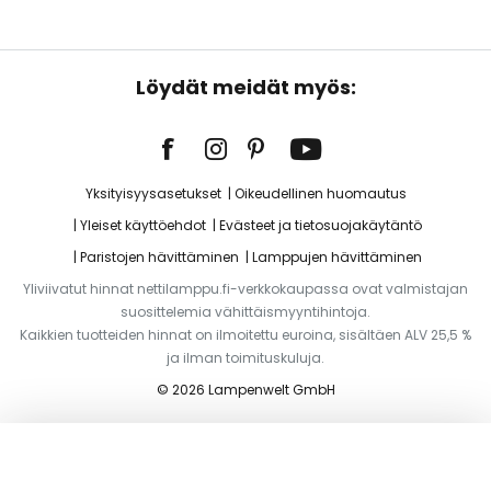
Löydät meidät myös:
Yksityisyysasetukset
Oikeudellinen huomautus
Yleiset käyttöehdot
Evästeet ja tietosuojakäytäntö
Paristojen hävittäminen
Lamppujen hävittäminen
Yliviivatut hinnat nettilamppu.fi-verkkokaupassa ovat valmistajan
suosittelemia vähittäismyyntihintoja.
Kaikkien tuotteiden hinnat on ilmoitettu euroina, sisältäen ALV 25,5 %
ja ilman toimituskuluja.
© 2026 Lampenwelt GmbH
Lisää ostoskoriin