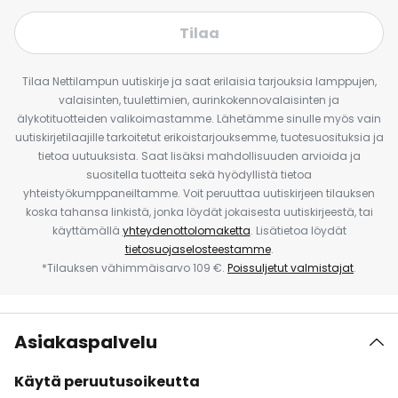
Tilaa
Tilaa Nettilampun uutiskirje ja saat erilaisia tarjouksia lamppujen,
valaisinten, tuulettimien, aurinkokennovalaisinten ja
älykotituotteiden valikoimastamme. Lähetämme sinulle myös vain
uutiskirjetilaajille tarkoitetut erikoistarjouksemme, tuotesuosituksia ja
tietoa uutuuksista. Saat lisäksi mahdollisuuden arvioida ja
suositella tuotteita sekä hyödyllistä tietoa
yhteistyökumppaneiltamme. Voit peruuttaa uutiskirjeen tilauksen
koska tahansa linkistä, jonka löydät jokaisesta uutiskirjeestä, tai
käyttämällä
yhteydenottolomaketta
. Lisätietoa löydät
tietosuojaselosteestamme
.
*Tilauksen vähimmäisarvo 109 €.
Poissuljetut valmistajat
.
Asiakaspalvelu
Käytä peruutusoikeutta