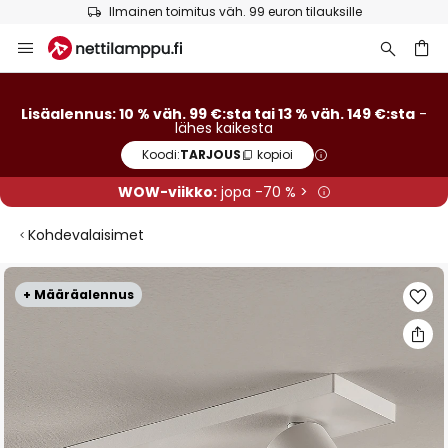
Ilmainen toimitus väh. 99 euron tilauksille
Skip
to
Content
Lisäalennus: 10 % väh. 99 €:sta tai 13 % väh. 149 €:sta
-
lähes kaikesta
Koodi:
TARJOUS
kopioi
WOW-viikko:
jopa -70 % >
Kohdevalaisimet
Skip
+ Määräalennus
to
the
end
of
the
images