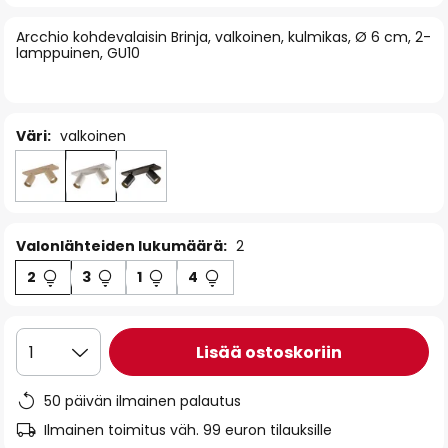
of
Arcchio kohdevalaisin Brinja, valkoinen, kulmikas, Ø 6 cm, 2-
the
lamppuinen, GU10
images
gallery
Väri:
valkoinen
Valonlähteiden lukumäärä:
2
2
3
1
4
Lisää ostoskoriin
1
50 päivän ilmainen palautus
Ilmainen toimitus väh. 99 euron tilauksille