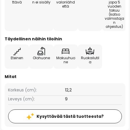
ttävä
n ei sisälly
valonlähd
jopa 5
että
vuoden
takuu
(katso
valmistaja
n
ohjeistus)
Täydellinen näihin tiloihin
Eteinen
Olohuone
Makuuhuo
Ruokailutil
ne
a
Mitat
Korkeus (cm):
12,2
Leveys (cm):
9
Kysyttävää tästä tuotteesta?