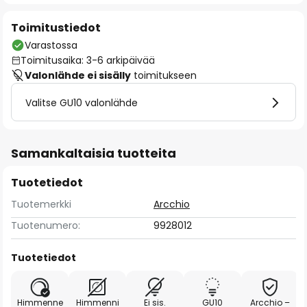
Toimitustiedot
Varastossa
Toimitusaika: 3-6 arkipäivää
Valonlähde ei sisälly
toimitukseen
Valitse GU10 valonlähde
Samankaltaisia tuotteita
Tuotetiedot
Tuotemerkki
Arcchio
Tuotenumero:
9928012
Tuotetiedot
Himmenne
Himmenni
Ei sis.
GU10
Arcchio –