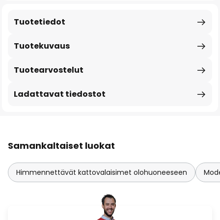
Tuotetiedot
Tuotekuvaus
Tuotearvostelut
Ladattavat tiedostot
Samankaltaiset luokat
Himmennettävät kattovalaisimet olohuoneeseen
Mode