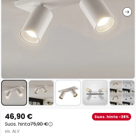
gallery
Skip
46,90 €
Suos. hinta -38%
to
Suos. hinta
75,90 €
the
sis. ALV
beginning