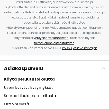
valaisinten, tuulettimien, aurinkokennovalaisinten ja
älykotituotteiden valikoimastamme. Lähetämme sinulle myös vain
uutiskirjetilaajille tarkoitetut erikoistarjouksemme, tuotesuosituksia ja
tietoa uutuuksista. Saat lisäksi mahdollisuuden arvioida ja
suositella tuotteita sekä hyödyllistä tietoa
yhteistyökumppaneiltamme. Voit peruuttaa uutiskirjeen tilauksen
koska tahansa linkistä, jonka löydät jokaisesta uutiskirjeestä, tai
käyttämällä
yhteydenottolomaketta
. Lisätietoa löydät
tietosuojaselosteestamme
.
*Tilauksen vähimmäisarvo 109 €.
Poissuljetut valmistajat
.
Asiakaspalvelu
Käytä peruutusoikeutta
Usein kysytyt kysymykset
Seuraa tilauksesi toimitusta
Ota yhteyttä