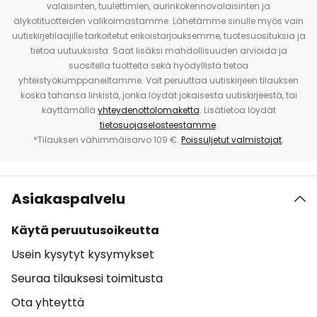
valaisinten, tuulettimien, aurinkokennovalaisinten ja
älykotituotteiden valikoimastamme. Lähetämme sinulle myös vain
uutiskirjetilaajille tarkoitetut erikoistarjouksemme, tuotesuosituksia ja
tietoa uutuuksista. Saat lisäksi mahdollisuuden arvioida ja
suositella tuotteita sekä hyödyllistä tietoa
yhteistyökumppaneiltamme. Voit peruuttaa uutiskirjeen tilauksen
koska tahansa linkistä, jonka löydät jokaisesta uutiskirjeestä, tai
käyttämällä
yhteydenottolomaketta
. Lisätietoa löydät
tietosuojaselosteestamme
.
*Tilauksen vähimmäisarvo 109 €.
Poissuljetut valmistajat
.
Asiakaspalvelu
Käytä peruutusoikeutta
Usein kysytyt kysymykset
Seuraa tilauksesi toimitusta
Ota yhteyttä