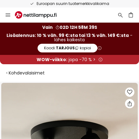
Euroopan suurin tuotemerkkivalikoima
Skip
to
Content
Vain
02D 12H 58M 39S
Lisäalennus: 10 % väh. 99 €:sta tai 13 % väh. 149 €:sta
-
lähes kaikesta
Koodi:
TARJOUS
kopioi
WOW-viikko:
jopa -70 % >
Kohdevalaisimet
Skip
to
the
end
of
the
images