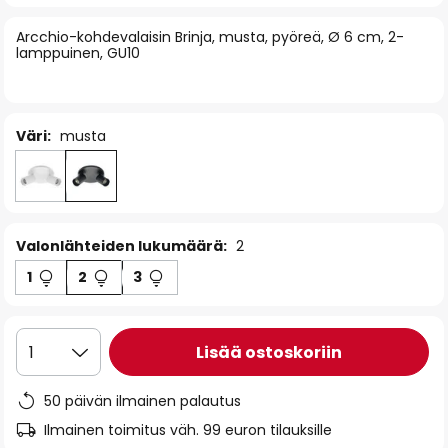
of
Arcchio-kohdevalaisin Brinja, musta, pyöreä, Ø 6 cm, 2-
the
lamppuinen, GU10
images
gallery
Väri:
musta
Valonlähteiden lukumäärä:
2
1
2
3
Lisää ostoskoriin
1
50 päivän ilmainen palautus
Ilmainen toimitus väh. 99 euron tilauksille