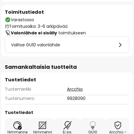
Toimitustiedot
Varastossa
Toimitusaika: 3-6 arkipäivää
Valonlähde ei sisälly
toimitukseen
Valitse GU10 valonlähde
Samankaltaisia tuotteita
Tuotetiedot
Tuotemerkki
Arcchio
Tuotenumero:
9928090
Tuotetiedot
Himmenne
Himmenni
Ei sis.
GU10
Arcchio –