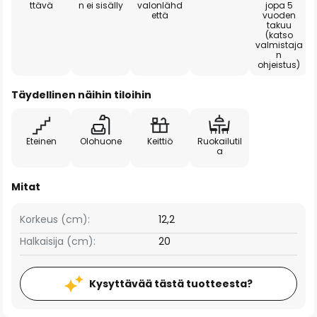
ttävä
n ei sisälly
valonlähd
jopa 5
että
vuoden
takuu
(katso
valmistaja
n
ohjeistus)
Täydellinen näihin tiloihin
Eteinen
Olohuone
Keittiö
Ruokailutil
a
Mitat
Korkeus (cm):
12,2
Halkaisija (cm):
20
Kysyttävää tästä tuotteesta?