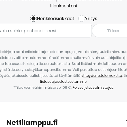
tilauksestasi.
Henkilöasiakkaat
Yritys
Tilaa
iskirje ja saat erilaisia tarjouksia lamppujen, valaisinten, tuulettimien, a
uotteiden valikoimastamme. Lähetämme sinulle myös vain uutiskirjetilaajille
e, tuotesuosituksia ja tietoa uutuuksista. Saat lisäksi mahdollisuuden arv
yllistä tietoa yhteistyökumppaneiltamme. Voit peruuttaa uutiskirjeen til
 löydät jokaisesta uutiskirjeestä, tai käyttämällä
yhteydenottolomaketta
. L
tietosuojaselosteestamme
.
*Tilauksen vähimmäisarvo 109 €.
Poissuljetut valmistajat
.
Nettilamppu.fi