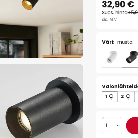
32,90 €
Suos. hinta
45,
sis. ALV
Väri:
musta
Valonlähteid
1
2
1