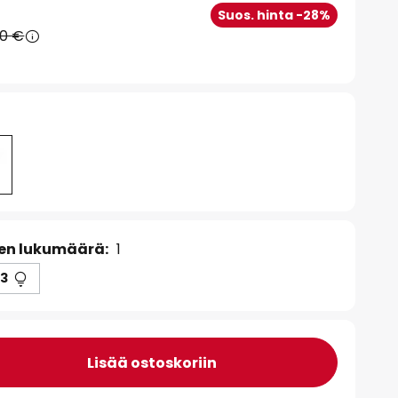
Suos. hinta -28%
90 €
en lukumäärä:
1
3
Lisää ostoskoriin