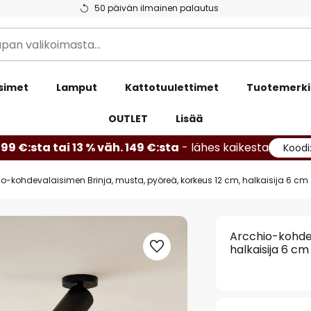
50 päivän ilmainen palautus
simet
Lamput
Kattotuulettimet
Tuotemerki
OUTLET
Lisää
99 €:sta tai 13 % väh. 149 €:sta
- lähes kaikesta
Koodi
o-kohdevalaisimen Brinja, musta, pyöreä, korkeus 12 cm, halkaisija 6 cm
Arcchio-kohdev
halkaisija 6 cm