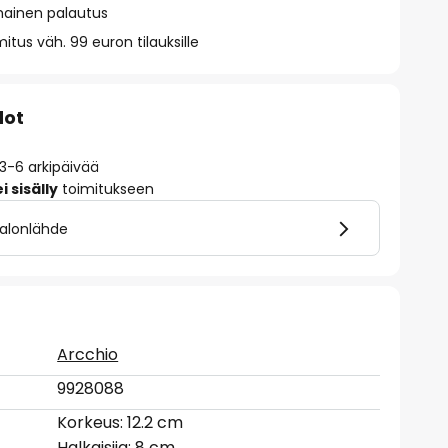
mainen palautus
itus väh. 99 euron tilauksille
dot
 3-6 arkipäivää
 sisälly
toimitukseen
valonlähde
Arcchio
9928088
Korkeus: 12.2 cm
Halkaisija: 8 cm