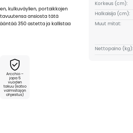
Korkeus (cm):
ien, kulkuväylien, portaikkojen
Halkaisija (cm):
ustavuutensa ansiosta tätä
ääntää 350 astetta ja kallistaa
Muut mitat:
ueet tai esineet voidaan valaista
Nettopaino (kg)
npää että pyöreä kattokiinnike
eistelty klassisella mustalla
simelle näyttävän ja modernin
Arcchio –
de yksityiseen ja kaupalliseen
jopa 5
vuoden
musta ja kultainen koristekehä
takuu (katso
valmistajan
ohjeistus)