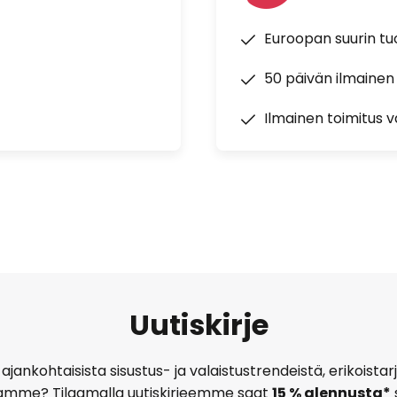
Euroopan suurin t
50 päivän ilmainen
Ilmainen toimitus vä
Uutiskirje
ajankohtaisista sisustus- ja valaistustrendeistä, erikoist
amme? Tilaamalla uutiskirjeemme saat
15 % alennusta*