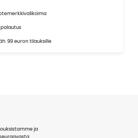
uotemerkkivalikoima
 palautus
h. 99 euron tilauksille
arjouksistamme ja
seuraavasta