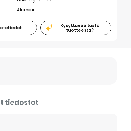
Alumiini
Kysyttävää tästä
uotetiedot
tuotteesta?
t tiedostot