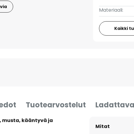
via
Materiaali:
Kaikki t
iedot
Tuotearvostelut
Ladattava
, musta, kääntyvä ja
Mitat