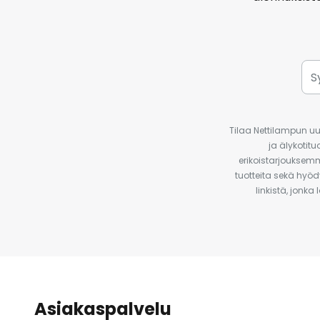
Tilaa Nettilampun uut
ja älykotit
erikoistarjouksemm
tuotteita sekä hyöd
linkistä, jonka
Asiakaspalvelu