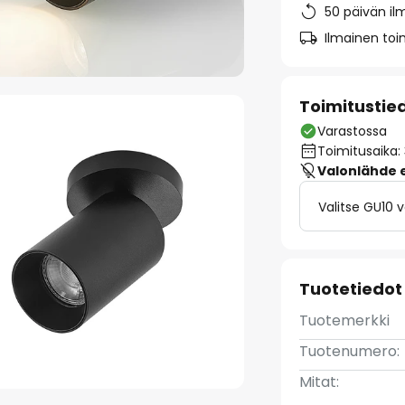
50 päivän il
Ilmainen toim
Toimitustie
Varastossa
Toimitusaika:
Valonlähde ei
Valitse GU10 
Tuotetiedot
Tuotemerkki
Tuotenumero:
Mitat: