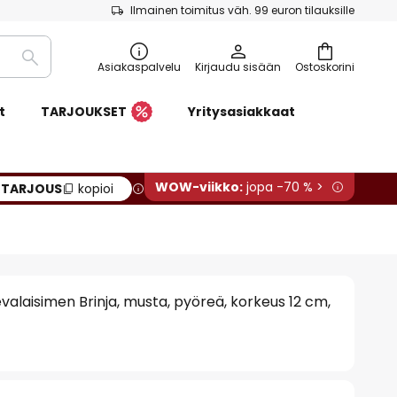
Ilmainen toimitus väh. 99 euron tilauksille
Etsi
Asiakaspalvelu
Kirjaudu sisään
Ostoskorini
t
TARJOUKSET
Yritysasiakkaat
WOW-viikko:
jopa -70 % >
:
TARJOUS
kopioi
alaisimen Brinja, musta, pyöreä, korkeus 12 cm,