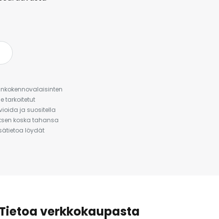
urinkokennovalaisinten
 tarkoitetut
ioida ja suositella
auksen koska tahansa
isätietoa löydät
Tietoa verkkokaupasta