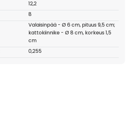
12,2
8
Valaisinpää - Ø 6 cm, pituus 9,5 cm;
kattokiinnike - Ø 8 cm, korkeus 1,5
cm
:
0,255