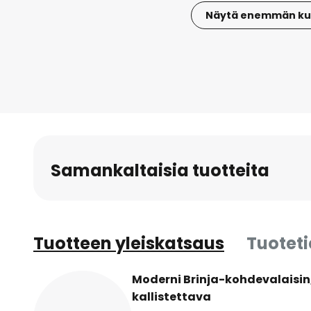
Näytä enemmän ku
Skip
to
the
beginning
of
the
images
gallery
Samankaltaisia tuotteita
Tuotteen yleiskatsaus
Tuotet
Moderni Brinja-kohdevalaisin
kallistettava