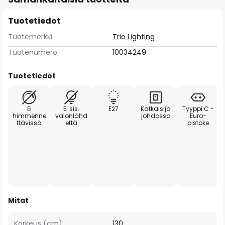
Tuotetiedot
Tuotemerkki
Trio Lighting
Tuotenumero:
10034249
Tuotetiedot
Ei
Ei sis.
E27
Katkaisija
Tyyppi C -
himmenne
valonlähd
johdossa
Euro-
ttävissä
että
pistoke
Mitat
Korkeus (cm):
130