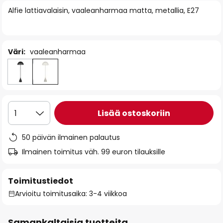
of
Alfie lattiavalaisin, vaaleanharmaa matta, metallia, E27
the
images
gallery
Väri:
vaaleanharmaa
Lisää ostoskoriin
1
50 päivän ilmainen palautus
Ilmainen toimitus väh. 99 euron tilauksille
Toimitustiedot
Arvioitu toimitusaika: 3-4 viikkoa
Samankaltaisia tuotteita