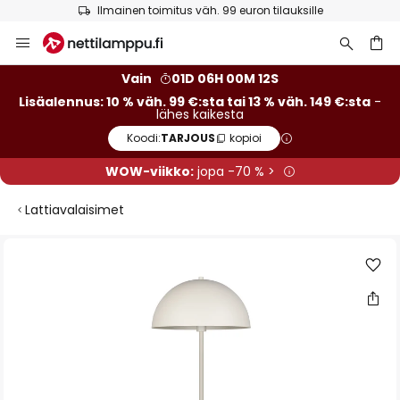
Ilmainen toimitus väh. 99 euron tilauksille
Skip
to
Content
Vain
01D 06H 00M 11S
Lisäalennus: 10 % väh. 99 €:sta tai 13 % väh. 149 €:sta
-
lähes kaikesta
Koodi:
TARJOUS
kopioi
WOW-viikko:
jopa -70 % >
Lattiavalaisimet
Skip
to
the
end
of
the
images