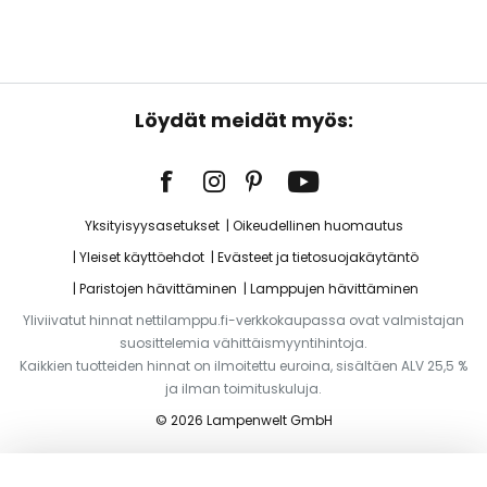
Löydät meidät myös:
Yksityisyysasetukset
Oikeudellinen huomautus
Yleiset käyttöehdot
Evästeet ja tietosuojakäytäntö
Paristojen hävittäminen
Lamppujen hävittäminen
Yliviivatut hinnat nettilamppu.fi-verkkokaupassa ovat valmistajan
suosittelemia vähittäismyyntihintoja.
Kaikkien tuotteiden hinnat on ilmoitettu euroina, sisältäen ALV 25,5 %
ja ilman toimituskuluja.
© 2026 Lampenwelt GmbH