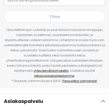
Tilaa
Tilaa Nettilampun uutiskirje ja saat erilaisia tarjouksia lamppujen,
valaisinten, tuulettimien, aurinkokennovalaisinten ja
älykotituotteiden valikoimastamme. Lähetämme sinulle myös vain
uutiskirjetilaajille tarkoitetut erikoistarjouksemme, tuotesuosituksia ja
tietoa uutuuksista. Saat lisäksi mahdollisuuden arvioida ja
suositella tuotteita sekä hyödyllistä tietoa
yhteistyökumppaneiltamme. Voit peruuttaa uutiskirjeen tilauksen
koska tahansa linkistä, jonka löydät jokaisesta uutiskirjeestä, tai
käyttämällä
yhteydenottolomaketta
. Lisätietoa löydät
tietosuojaselosteestamme
.
*Tilauksen vähimmäisarvo 109 €.
Poissuljetut valmistajat
.
Asiakaspalvelu