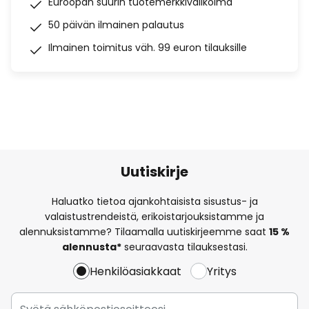
Euroopan suurin tuotemerkkivalikoima
50 päivän ilmainen palautus
Ilmainen toimitus väh. 99 euron tilauksille
Uutiskirje
Haluatko tietoa ajankohtaisista sisustus- ja
valaistustrendeistä, erikoistarjouksistamme ja
alennuksistamme? Tilaamalla uutiskirjeemme saat
15 %
alennusta*
seuraavasta tilauksestasi.
Henkilöasiakkaat
Yritys