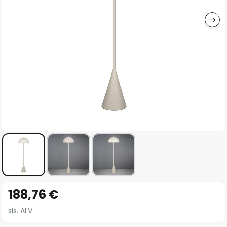
gallery
Skip
188,76 €
to
the
sis. ALV
beginning