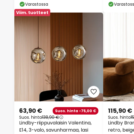
Varastossa
Varastos
Viim. tuotteet
63,90 €
115,90 €
Suos. hinta -75,00 €
Suos. hinta
138,90 €
Suos. hinta
1
Lindby-riippuvalaisin Valentina,
Lindby Bran
E14, 3-valo, savunharmaa, lasi
retro, beige