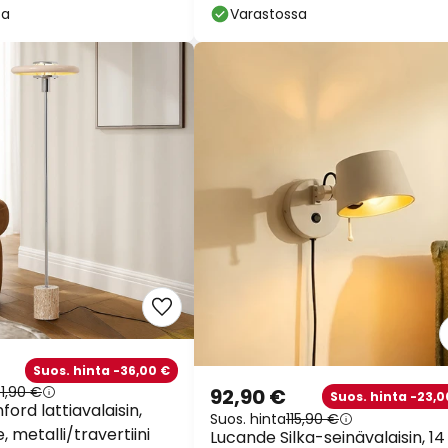
sa
Varastossa
Suos. hinta -36,00 €
51,90 €
92,90 €
Suos. hinta -23,0
ford lattiavalaisin,
Suos. hinta
115,90 €
, metalli/travertiini
Lucande Silka-seinävalaisin, 14