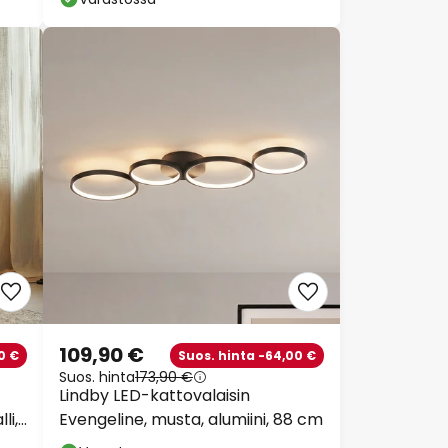
109,90 €
0 €
Suos. hinta -64,00 €
Suos. hinta
173,90 €
Lindby LED-kattovalaisin
li,
Evengeline, musta, alumiini, 88 cm