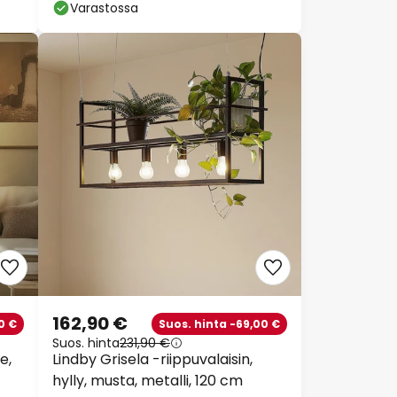
lasi/metalli
Varastossa
162,90 €
0 €
Suos. hinta -69,00 €
Suos. hinta
231,90 €
e,
Lindby Grisela -riippuvalaisin,
hylly, musta, metalli, 120 cm