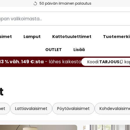
50 päivän ilmainen palautus
simet
Lamput
Kattotuulettimet
Tuotemerki
OUTLET
Lisää
13 % väh. 149 €:sta
- lähes kaikesta
Koodi:
TARJOUS
ko
t
met
Lattiavalaisimet
Pöytävalaisimet
Kohdevalaisim