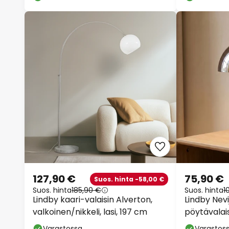
127,90 €
75,90 €
Suos. hinta -58,00 €
Suos. hinta
185,90 €
Suos. hinta
1
Lindby kaari-valaisin Alverton,
Lindby Nev
valkoinen/nikkeli, lasi, 197 cm
pöytävalais
himmenni
Varastossa
Varastos