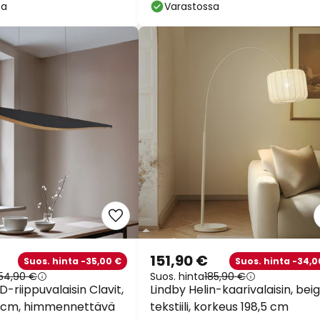
sa
Varastossa
151,90 €
Suos. hinta -35,00 €
Suos. hinta -34,0
54,90 €
Suos. hinta
185,90 €
-riippuvalaisin Clavit,
Lindby Helin-kaarivalaisin, beig
0 cm, himmennettävä
tekstiili, korkeus 198,5 cm