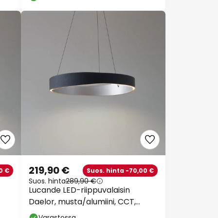
219,90 €
0 €
Suos. hinta -70,00 €
Suos. hinta
289,90 €
Lucande LED-riippuvalaisin
Daelor, musta/alumiini, CCT,
himmennettävä
Varastossa