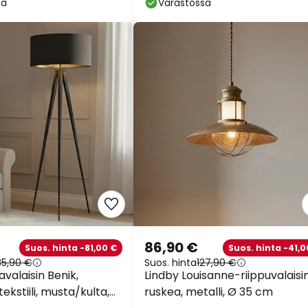
sa
Varastossa
86,90 €
Suos. hinta -81,00 €
Suos. hinta -41,0
85,90 €
Suos. hinta
127,90 €
avalaisin Benik,
Lindby Louisanne-riippuvalaisin
tekstiili, musta/kulta,
ruskea, metalli, Ø 35 cm