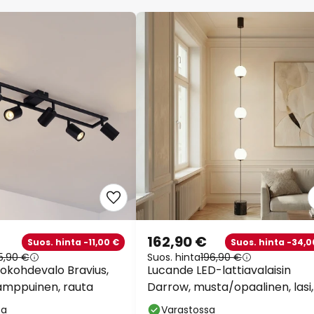
162,90 €
Suos. hinta -11,00 €
Suos. hinta -34,0
15,90 €
Suos. hinta
196,90 €
tokohdevalo Bravius,
Lucande LED-lattiavalaisin
amppuinen, rauta
Darrow, musta/opaalinen, lasi,
himmennettävä
sa
Varastossa