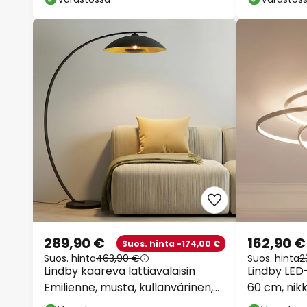
289,90 €
162,90 €
Suos. hinta -174,00 €
Suos. hinta
463,90 €
Suos. hinta
2
Lindby kaareva lattiavalaisin
Lindby LED-
Emilienne, musta, kullanvärinen,
60 cm, nikk
180 cm