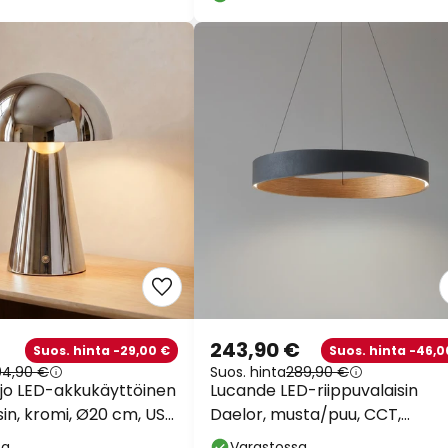
243,90 €
Suos. hinta -29,00 €
Suos. hinta -46,0
04,90 €
Suos. hinta
289,90 €
ijo LED-akkukäyttöinen
Lucande LED-riippuvalaisin
in, kromi, Ø20 cm, USB,
Daelor, musta/puu, CCT,
n
himmennettävä
sa
Varastossa