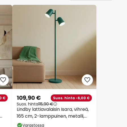
109,90 €
0 €
Suos. hinta -6,00 €
Suos. hinta
115,90 €
Lindby lattiavalaisin Isara, vihreä,
165 cm, 2-lamppuinen, metalli,
E27
Varastossa