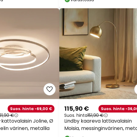
115,90 €
Suos. hinta -69,00 €
Suos. hinta -36,0
31,90 €
Suos. hinta
151,90 €
kattovalaisin Joline, Ø
Lindby kaareva lattiavalaisin
elin värinen, metallia
Moisia, messinginvärinen, metal
148 cm