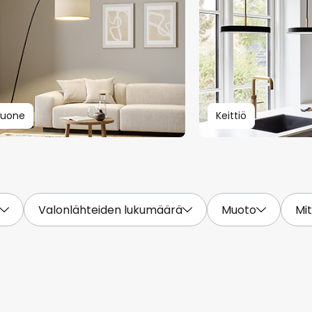
huone
Keittiö
Valonlähteiden lukumäärä
Muoto
Mi