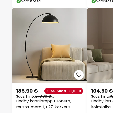
Varastossa
Varastos
185,90 €
104,90 €
Suos. hinta -93,00 €
Suos. hinta
278,90 €
Suos. hinta
1
Lindby kaarilamppu Jonera,
Lindby latti
musta, metalli, E27, korkeus
kolmijalka, 