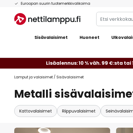
Skip
Euroopan suurin tuotemerkkivalikoima
to
Etsi
Content
verkkokaupan
valikoimasta...
Sisävalaisimet
Huoneet
Ulkovalai
Lisäalennus: 10 % väh. 99 €:sta tai 
Lamput ja valaisimet
Sisävalaisimet
Metalli sisävalaisime
Kattovalaisimet
Riippuvalaisimet
Seinävalaisi