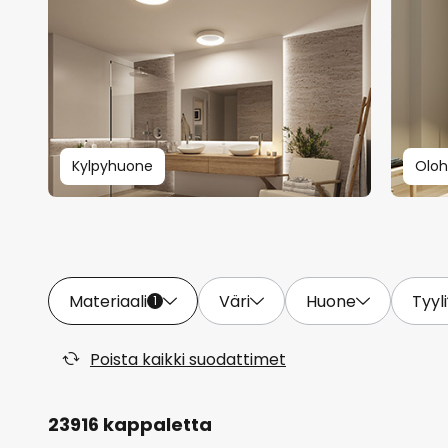
Kylpyhuone
Olo
Materiaali
Väri
Huone
Tyyli
1
Poista kaikki suodattimet
23916 kappaletta