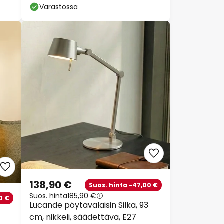
Varastossa
138,90 €
Suos. hinta -47,00 €
Suos. hinta
185,90 €
0 €
Lucande pöytävalaisin Silka, 93
cm, nikkeli, säädettävä, E27