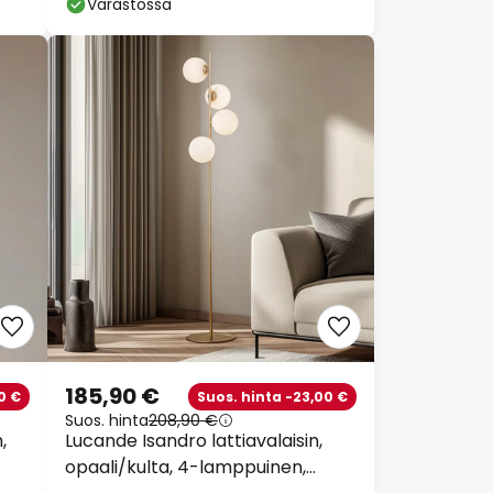
Varastossa
185,90 €
0 €
Suos. hinta -23,00 €
Suos. hinta
208,90 €
,
Lucande Isandro lattiavalaisin,
opaali/kulta, 4-lamppuinen,