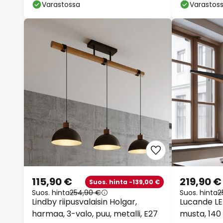
185cm
153cm
Varastossa
Varastos
115,90 €
219,90 €
Suos. hinta -139,00 €
Suos. hinta
254,90 €
Suos. hinta
2
Lindby riipusvalaisin Holgar,
Lucande LED
harmaa, 3-valo, puu, metalli, E27
musta, 14