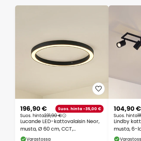
196,90 €
104,90 €
Suos. hinta -35,00 €
Suos. hinta
231,90 €
Suos. hinta
1
Lucande LED-kattovalaisin Neor,
Lindby kat
musta, Ø 60 cm, CCT,
musta, 6-l
himmennettävä
Varastossa
Varastos