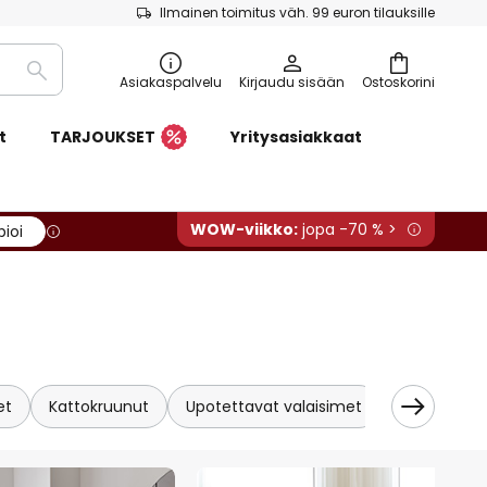
Ilmainen toimitus väh. 99 euron tilauksille
Etsi
Asiakaspalvelu
Kirjaudu sisään
Ostoskorini
t
TARJOUKSET
Yritysasiakkaat
WOW-viikko:
jopa -70 % >
pioi
et
Kattokruunut
Upotettavat valaisimet
Valaisinkisk