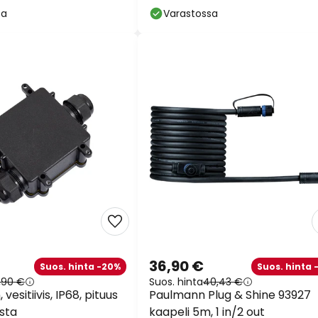
sa
Varastossa
36,90 €
Suos. hinta -20%
Suos. hinta 
,90 €
Suos. hinta
40,43 €
, vesitiivis, IP68, pituus
Paulmann Plug & Shine 93927
sta
kaapeli 5m, 1 in/2 out