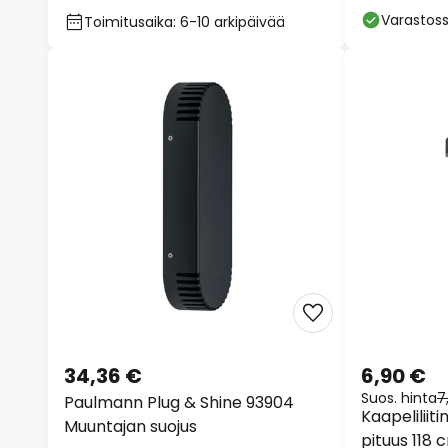
Varastos
Toimitusaika: 6-10 arkipäivää
34,36 €
6,90 €
Suos. hinta
7
Paulmann Plug & Shine 93904
Kaapeliliitin
Muuntajan suojus
pituus 118 