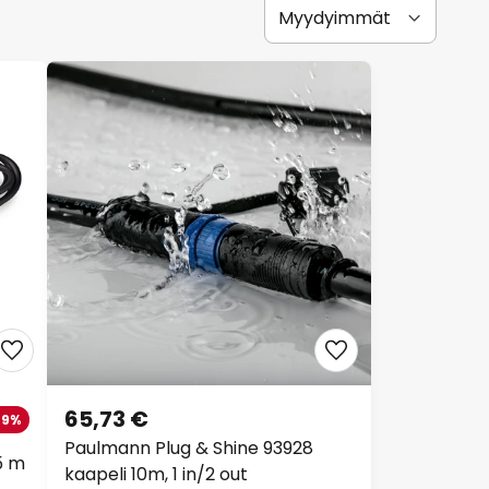
65,73 €
-9%
Paulmann Plug & Shine 93928
5 m
kaapeli 10m, 1 in/2 out