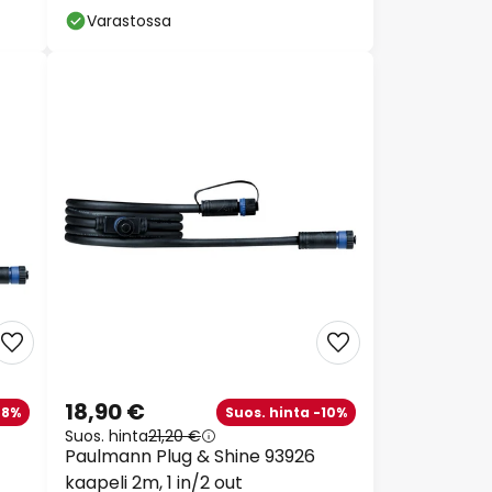
Varastossa
18,90 €
-8%
Suos. hinta -10%
Suos. hinta
21,20 €
Paulmann Plug & Shine 93926
kaapeli 2m, 1 in/2 out