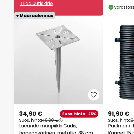
Tilaa uutiskirje
Varastos
+ Määräalennus
34,90 €
91,90 €
Suos. hinta -25%
Suos. hinta
46,90 €
Suos. hinta
9
Lucande maapiikki Cadis,
Paulmann P
hopeanvärinen, metallia, 38 cm
Kaapeli 15 