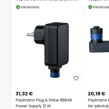
korkea
Varastossa
Varastos
31,32 €
20,19 €
Paulmann Plug & Shine 98848
Paulmann P
Power Supply 21 W
tie-jakotuk