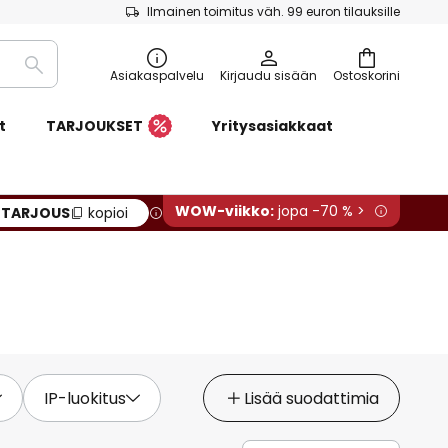
Ilmainen toimitus väh. 99 euron tilauksille
Etsi
Asiakaspalvelu
Kirjaudu sisään
Ostoskorini
t
TARJOUKSET
Yritysasiakkaat
WOW-viikko:
jopa -70 % >
:
TARJOUS
kopioi
IP-luokitus
Lisää suodattimia