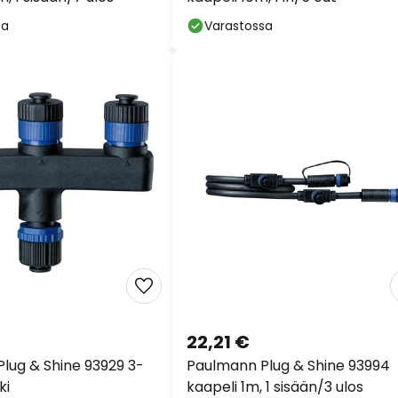
sa
Varastossa
22,21 €
lug & Shine 93929 3-
Paulmann Plug & Shine 93994
ki
kaapeli 1m, 1 sisään/3 ulos