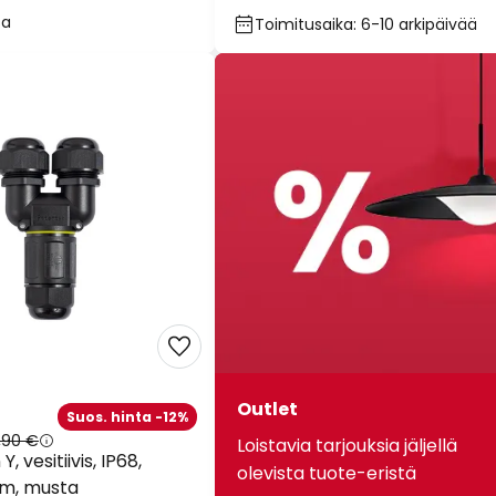
sa
Toimitusaika: 6-10 arkipäivää
Outlet
Suos. hinta -12%
,90 €
Loistavia tarjouksia jäljellä
 Y, vesitiivis, IP68,
olevista tuote-eristä
cm, musta