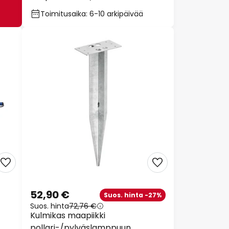
Toimitusaika: 6-10 arkipäivää
52,90 €
Suos. hinta -27%
Suos. hinta
72,76 €
Kulmikas maapiikki
pollari-/pylväslamppuun