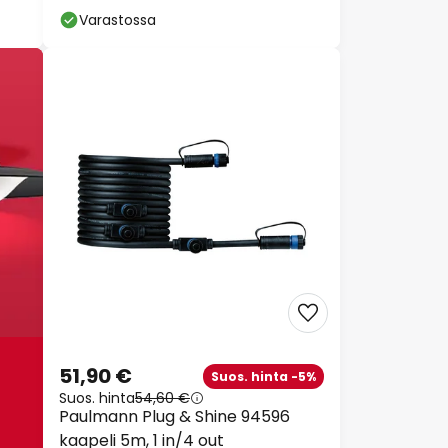
Varastossa
51,90 €
Suos. hinta -5%
Suos. hinta
54,60 €
Paulmann Plug & Shine 94596
kaapeli 5m, 1 in/4 out