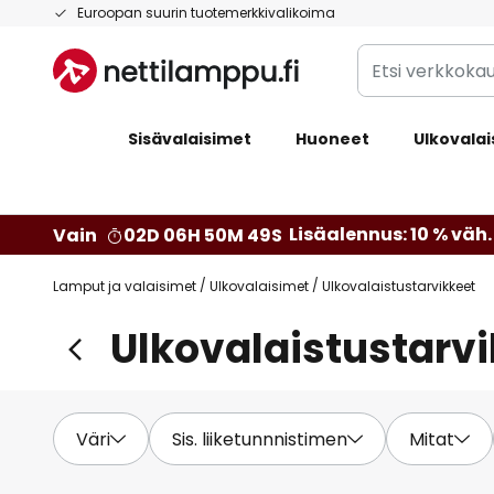
Skip
Euroopan suurin tuotemerkkivalikoima
to
Etsi
Content
verkkokaupan
valikoimasta...
Sisävalaisimet
Huoneet
Ulkovalai
Lisäalennus: 10 % väh. 
Vain
02D 06H 50M 48S
Lamput ja valaisimet
Ulkovalaisimet
Ulkovalaistustarvikkeet
Ulkovalaistustarv
Väri
Sis. liiketunnnistimen
Mitat