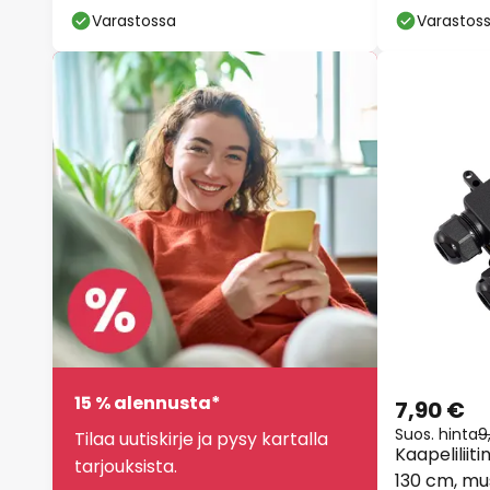
Varastossa
Varastos
15 % alennusta*
7,90 €
Suos. hinta
9
Tilaa uutiskirje ja pysy kartalla
Kaapeliliitin
tarjouksista.
130 cm, mu