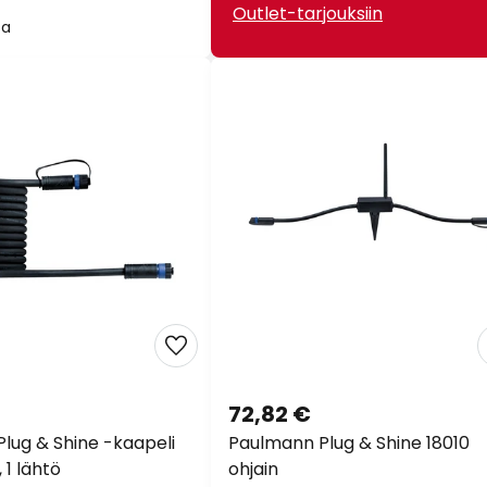
Outlet-tarjouksiin
sa
72,82 €
lug & Shine -kaapeli
Paulmann Plug & Shine 18010
 1 lähtö
ohjain