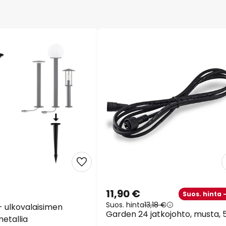
11,90 €
Suos. hinta 
Suos. hinta
13,18 €
 ulkovalaisimen
Garden 24 jatkojohto, musta, 
etallia