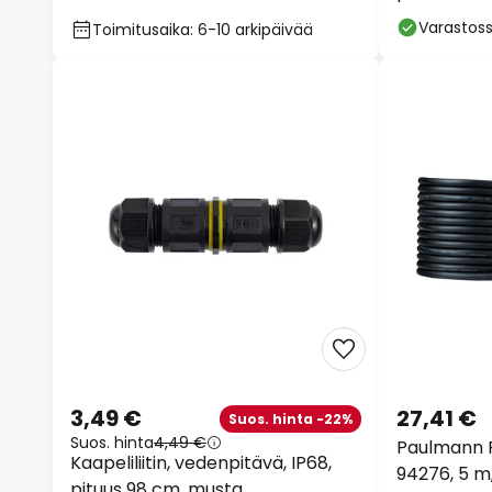
Varastos
Toimitusaika: 6-10 arkipäivää
3,49 €
27,41 €
Suos. hinta -22%
Suos. hinta
4,49 €
Paulmann P
Kaapeliliitin, vedenpitävä, IP68,
94276, 5 m,
pituus 98 cm, musta