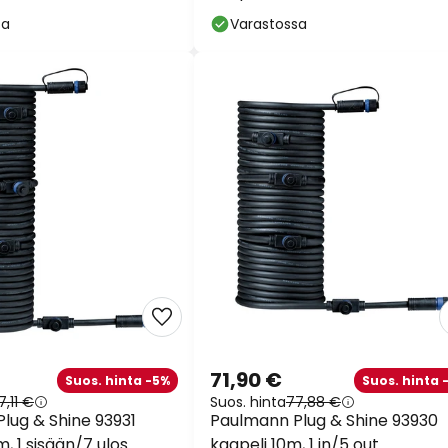
sa
Varastossa
71,90 €
Suos. hinta -5%
Suos. hinta 
7,11 €
Suos. hinta
77,88 €
lug & Shine 93931
Paulmann Plug & Shine 93930
m, 1 sisään/7 ulos
kaapeli 10m, 1 in/5 out