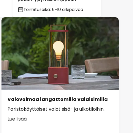
Toimitusaika: 6-10 arkipäivää
Valovoimaa langattomilla valaisimilla
Paristokäyttöiset valot sisä- ja ulkotiloihin.
Lue lisää