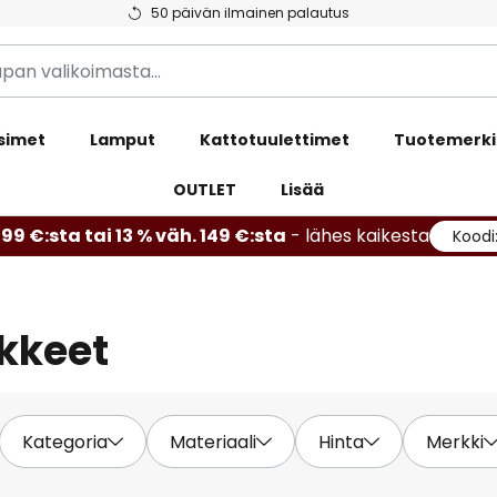
50 päivän ilmainen palautus
simet
Lamput
Kattotuulettimet
Tuotemerki
OUTLET
Lisää
99 €:sta tai 13 % väh. 149 €:sta
- lähes kaikesta
Koodi
ikkeet
Kategoria
Materiaali
Hinta
Merkki