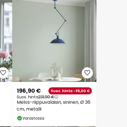
196,90 €
Suos. hinta -35,00 €
Suos. hinta
231,90 €
Melos-riippuvalaisin, sininen, Ø 36
cm, metalli
Varastossa