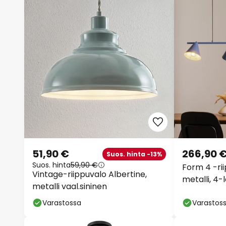
51,90 €
266,90 
Suos. hinta -13%
Suos. hinta
59,90 €
Form 4 -rii
Vintage-riippuvalo Albertine,
metalli, 4
metalli vaal.sininen
kartiomain
Varastossa
Varastos