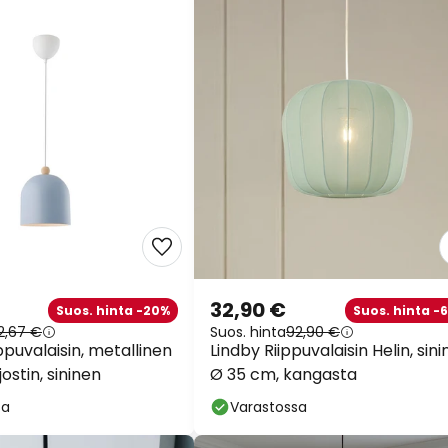
32,90 €
Suos. hinta -20%
Suos. hinta -
2,67 €
Suos. hinta
92,90 €
puvalaisin, metallinen
Lindby Riippuvalaisin Helin, sini
stin, sininen
Ø 35 cm, kangasta
sa
Varastossa