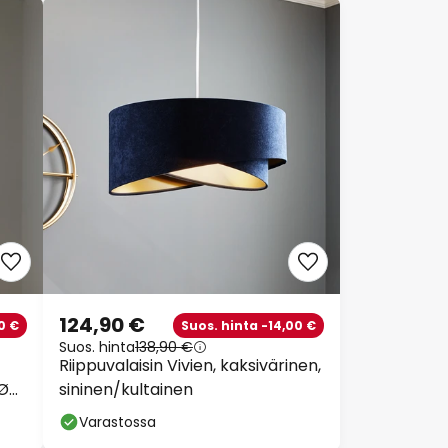
124,90 €
0 €
Suos. hinta -14,00 €
Suos. hinta
138,90 €
Riippuvalaisin Vivien, kaksivärinen,
 Ø
sininen/kultainen
Varastossa