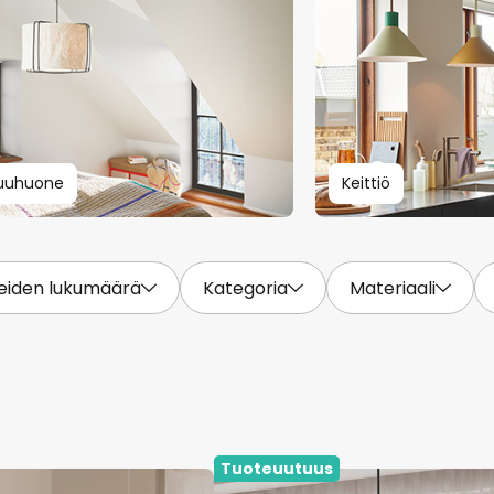
uuhuone
Keittiö
eiden lukumäärä
Kategoria
Materiaali
Tuoteuutuus