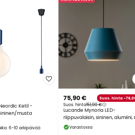
75,90 €
Suos. hinta -76,0
Suos. hinta
151,90 €
eordic Ketil -
Lucande Mynoria LED-
 sininen/musta
riippuvalaisin, sininen, alumiini,
35 cm
Varastossa
ika: 6-10 arkipäivää