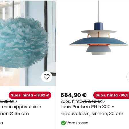
684,90 €
Suos. hinta -19,92 €
Suos. hinta -95,5
32,82 €
Suos. hinta
780,42 €
mini riippuvalaisin
Louis Poulsen PH 5 300 -
inen Ø 35 cm
riippuvalaisin, sininen, 30 cm
sa
Varastossa