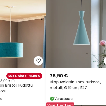
75,90 €
Suos. hinta -41,00 €
45,90 €
Riippuvalaisin Tom, turkoosi,
sin Bristol, kudottu
metalli, Ø 19 cm, E27
oosi
sa
Varastossa
Viim. tuotteet