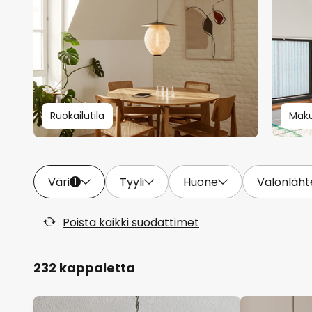
Ruokailutila
Mak
Väri
Tyyli
Huone
Valonläht
1
Poista kaikki suodattimet
232 kappaletta