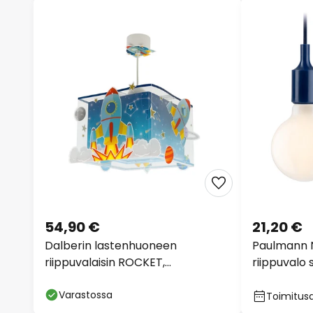
54,90 €
21,20 €
Dalberin lastenhuoneen
Paulmann N
riippuvalaisin ROCKET,
riippuvalo
sininen/keltainen
Varastossa
Toimitusa