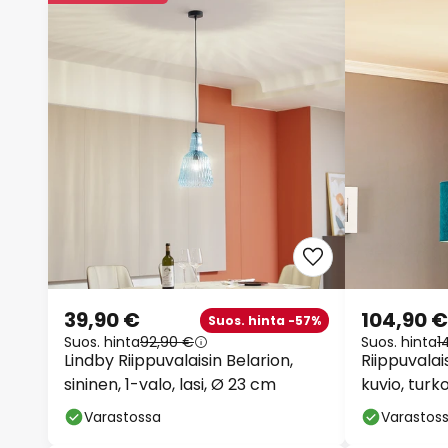
39,90 €
104,90 €
Suos. hinta -57%
Suos. hinta
92,90 €
Suos. hinta
1
Lindby Riippuvalaisin Belarion,
Riippuvalai
sininen, 1-valo, lasi, Ø 23 cm
kuvio, turk
Varastossa
Varastos