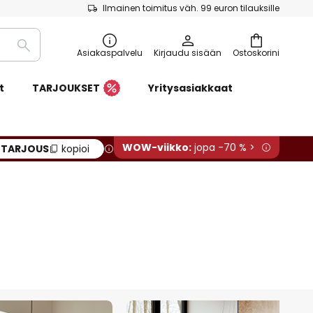
Ilmainen toimitus väh. 99 euron tilauksille
Etsi
Asiakaspalvelu
Kirjaudu sisään
Ostoskorini
t
TARJOUKSET
Yritysasiakkaat
WOW-viikko:
jopa -70 % >
:
TARJOUS
kopioi