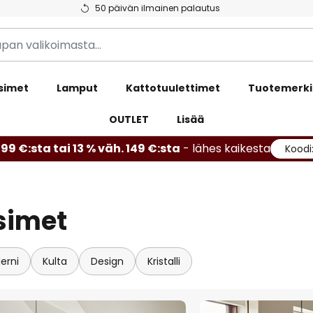
50 päivän ilmainen palautus
simet
Lamput
Kattotuulettimet
Tuotemerki
OUTLET
Lisää
99 €:sta tai 13 % väh. 149 €:sta
- lähes kaikesta
Koodi
isimet
erni
Kulta
Design
Kristalli