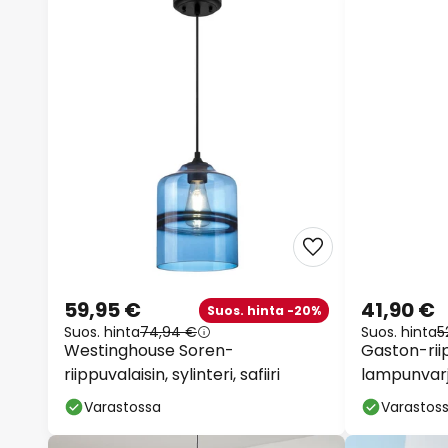
59,95 €
41,90 €
Suos. hinta -20%
Suos. hinta
74,94 €
Suos. hinta
5
Westinghouse Soren-
Gaston-riip
riippuvalaisin, sylinteri, safiiri
lampunvarjo
Varastossa
Varastos