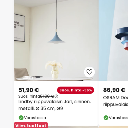
51,90 €
86,90 €
Suos. hinta -36%
Suos. hinta
81,90 €
OSRAM Dec
Lindby riippuvalaisin Jarl, sininen,
riippuvalais
metalli, Ø 35 cm, G9
sininen/va
Varastossa
E27
Varastos
Viim. tuotteet