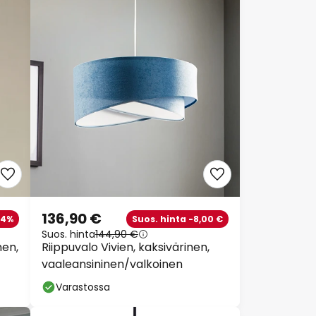
136,90 €
64%
Suos. hinta -8,00 €
Suos. hinta
144,90 €
nen,
Riippuvalo Vivien, kaksivärinen,
vaaleansininen/valkoinen
Varastossa