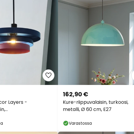
162,90 €
or Layers -
Kure-riippuvalaisin, turkoosi,
in,
metalli, Ø 60 cm, E27
aleanpunainen, teräs,
sa
Varastossa