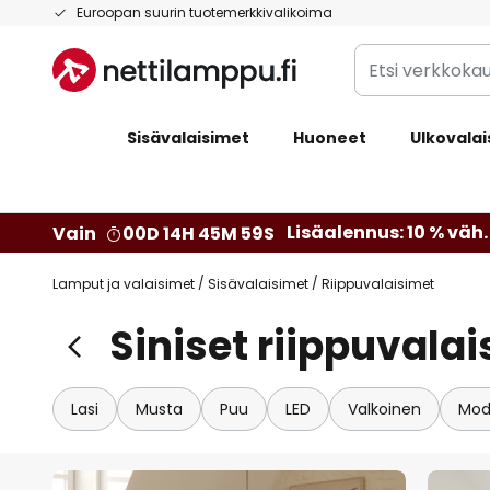
Skip
Euroopan suurin tuotemerkkivalikoima
to
Etsi
Content
verkkokaupan
valikoimasta...
Sisävalaisimet
Huoneet
Ulkovalai
Lisäalennus: 10 % väh. 
Vain
00D 14H 45M 58S
Lamput ja valaisimet
Sisävalaisimet
Riippuvalaisimet
Siniset riippuvala
Lasi
Musta
Puu
LED
Valkoinen
Mod