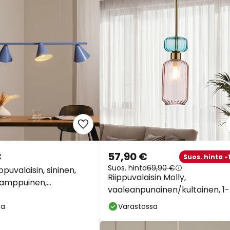
€
57,90 €
Suos. hinta -
Suos. hinta
69,90 €
ppuvalaisin, sininen,
Riippuvalaisin Molly,
-lamppuinen,
vaaleanpunainen/kultainen, 1-
en, E27
lamppuinen, lasi, Ø 12 cm
sa
Varastossa