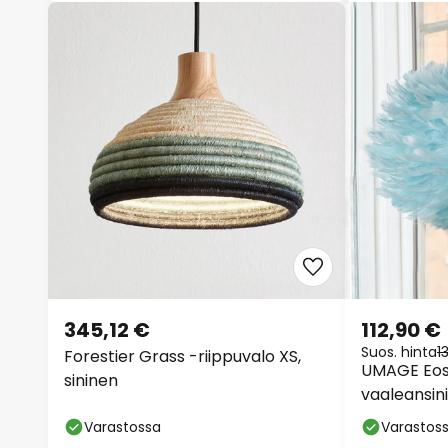
345,12 €
112,90 €
Suos. hinta
1
Forestier Grass -riippuvalo XS,
UMAGE Eos 
sininen
vaaleansin
Varastossa
Varastos