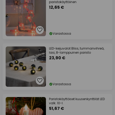
paristokäyttöinen
12,65 €
Varastossa
LED-keijuvalot Bliss, tummanvihreä,
lasi, 8-lamppuinen paristo
23,90 €
Varastossa
Paristokäyttöiset kuusenkynttilät LED
valk. 10-l.
51,67 €