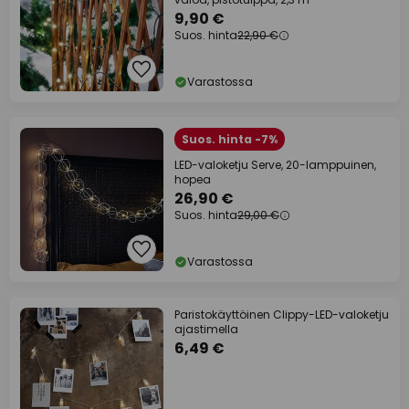
9,90 €
Suos. hinta
22,90 €
Varastossa
Suos. hinta -7%
LED-valoketju Serve, 20-lamppuinen,
hopea
26,90 €
Suos. hinta
29,00 €
Varastossa
Paristokäyttöinen Clippy-LED-valoketju
ajastimella
6,49 €