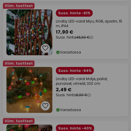
Viim. tuotteet
Suos. hinta -61%
Lindby LED-valot Miyu, RGB, ajastin, 15
m, IP44
17,90 €
Suos. hinta
46,90 €
Varastossa
Viim. tuotteet
Suos. hinta -64%
Lindby LED-valot Motje, pallot,
punaiset, vihreät, 320 cm
2,49 €
Suos. hinta
6,90 €
Varastossa
Viim. tuotteet
Suos. hinta -40%