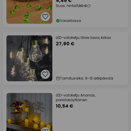
4,49 €
Suos. hinta
7,90 €
Varastossa
LED-valoketju Glow lasia, kirkas
27,90 €
Toimitusaika: 9-13 arkipäivää
LED-valoketju Ananas,
paristokäyttöinen
10,54 €