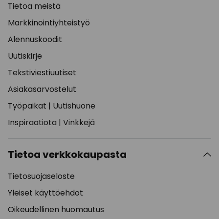
Tietoa meistä
Markkinointiyhteistyö
Alennuskoodit
Uutiskirje
Tekstiviestiuutiset
Asiakasarvostelut
Työpaikat
|
Uutishuone
Inspiraatiota
|
Vinkkejä
Tietoa verkkokaupasta
Tietosuojaseloste
Yleiset käyttöehdot
Oikeudellinen huomautus