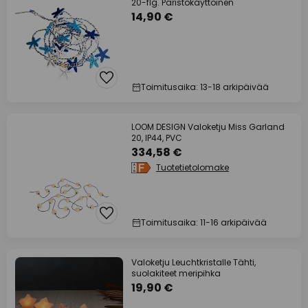
20-flg. Paristokäyttöinen
14,90 €
Toimitusaika: 13-18 arkipäivää
LOOM DESIGN Valoketju Miss Garland
20, IP44, PVC
334,58 €
Tuotetietolomake
Toimitusaika: 11-16 arkipäivää
Valoketju Leuchtkristalle Tähti,
suolakiteet meripihka
19,90 €