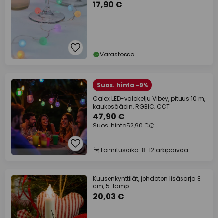
17,90 €
Varastossa
Suos. hinta -9%
Calex LED-valoketju Vibey, pituus 10 m,
kaukosäädin, RGBIC, CCT
47,90 €
Suos. hinta
52,90 €
Toimitusaika: 8-12 arkipäivää
Kuusenkynttilät, johdoton lisäsarja 8
cm, 5-lamp.
20,03 €