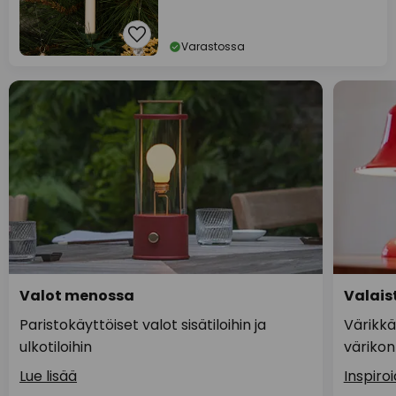
Varastossa
Valot menossa
Valaist
Paristokäyttöiset valot sisätiloihin ja
Värikkä
ulkotiloihin
värikon
Lue lisää
Inspiro