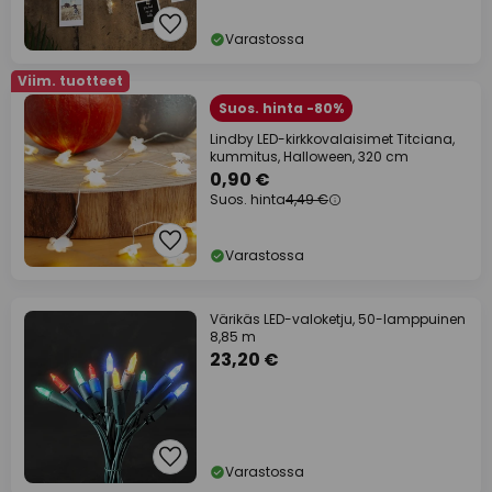
Varastossa
Viim. tuotteet
Suos. hinta -80%
Lindby LED-kirkkovalaisimet Titciana,
kummitus, Halloween, 320 cm
0,90 €
Suos. hinta
4,49 €
Varastossa
Värikäs LED-valoketju, 50-lamppuinen
8,85 m
23,20 €
Varastossa