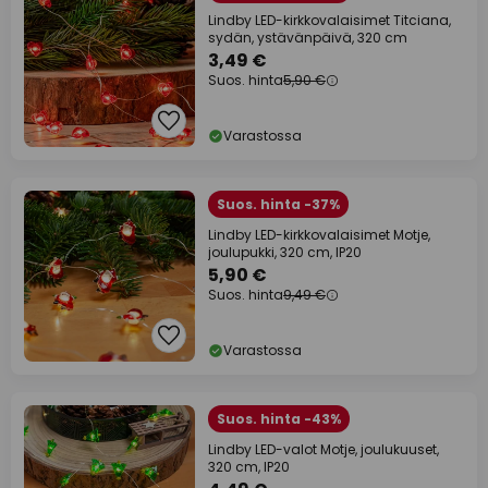
Lindby LED-kirkkovalaisimet Titciana,
sydän, ystävänpäivä, 320 cm
3,49 €
Suos. hinta
5,90 €
Varastossa
Suos. hinta -37%
Lindby LED-kirkkovalaisimet Motje,
joulupukki, 320 cm, IP20
5,90 €
Suos. hinta
9,49 €
Varastossa
Suos. hinta -43%
Lindby LED-valot Motje, joulukuuset,
320 cm, IP20