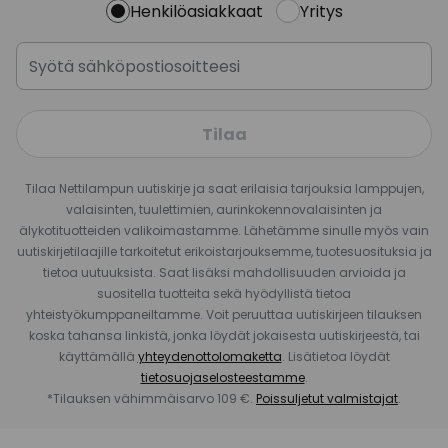
Henkilöasiakkaat
Yritys
Tilaa
Tilaa Nettilampun uutiskirje ja saat erilaisia tarjouksia lamppujen,
valaisinten, tuulettimien, aurinkokennovalaisinten ja
älykotituotteiden valikoimastamme. Lähetämme sinulle myös vain
uutiskirjetilaajille tarkoitetut erikoistarjouksemme, tuotesuosituksia ja
tietoa uutuuksista. Saat lisäksi mahdollisuuden arvioida ja
suositella tuotteita sekä hyödyllistä tietoa
yhteistyökumppaneiltamme. Voit peruuttaa uutiskirjeen tilauksen
koska tahansa linkistä, jonka löydät jokaisesta uutiskirjeestä, tai
käyttämällä
yhteydenottolomaketta
. Lisätietoa löydät
tietosuojaselosteestamme
.
*Tilauksen vähimmäisarvo 109 €.
Poissuljetut valmistajat
.