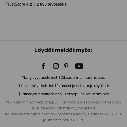
Löydät meidät myös:
Yksityisyysasetukset
Oikeudellinen huomautus
Yleiset käyttöehdot
Evästeet ja tietosuojakäytäntö
Paristojen hävittäminen
Lamppujen hävittäminen
Yliviivatut hinnat nettilamppu.fi-verkkokaupassa ovat valmistajan
suosittelemia vähittäismyyntihintoja.
Kaikkien tuotteiden hinnat on ilmoitettu euroina, sisältäen ALV 25,5 %
ja ilman toimituskuluja.