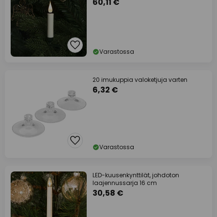
60,11 €
Varastossa
20 imukuppia valoketjuja varten
6,32 €
Varastossa
LED-kuusenkynttilät, johdoton
laajennussarja 16 cm
30,58 €