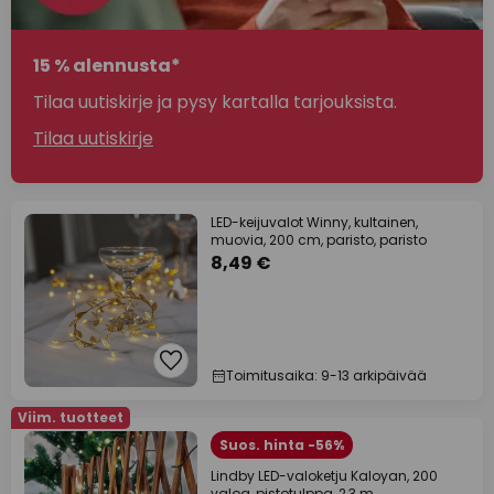
15 % alennusta*
Tilaa uutiskirje ja pysy kartalla tarjouksista.
Tilaa uutiskirje
LED-keijuvalot Winny, kultainen,
muovia, 200 cm, paristo, paristo
8,49 €
Toimitusaika: 9-13 arkipäivää
Viim. tuotteet
Suos. hinta -56%
Lindby LED-valoketju Kaloyan, 200
valoa, pistotulppa, 2,3 m