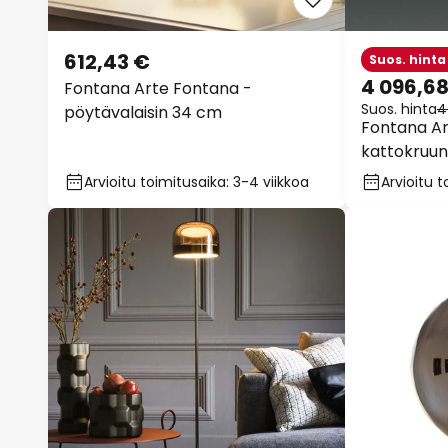
612,43 €
Suos. hinta
4 096,6
Fontana Arte Fontana -
Suos. hinta
4
pöytävalaisin 34 cm
Fontana Ar
kattokruun
Arvioitu toimitusaika: 3-4 viikkoa
Arvioitu t