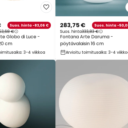
€
283,75 €
Suos. hinta -83,06 €
Suos. hinta -50,0
53,68 €
Suos. hinta
333,83 €
te Globo di Luce -
Fontana Arte Daruma -
 20 cm
pöytävalaisin 16 cm
oimitusaika: 3-4 viikkoa
Arvioitu toimitusaika: 3-4 viikk