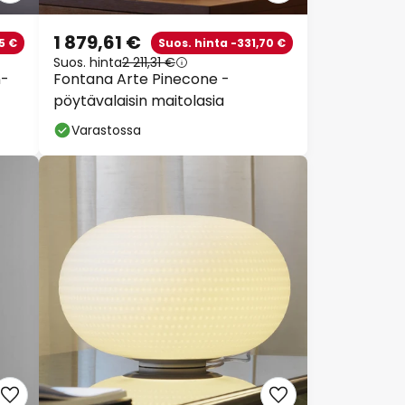
1 879,61 €
5 €
Suos. hinta -331,70 €
Suos. hinta
2 211,31 €
n-
Fontana Arte Pinecone -
pöytävalaisin maitolasia
Varastossa