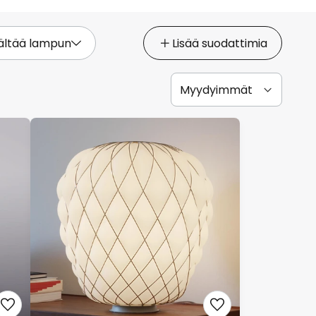
sältää lampun
Lisää suodattimia