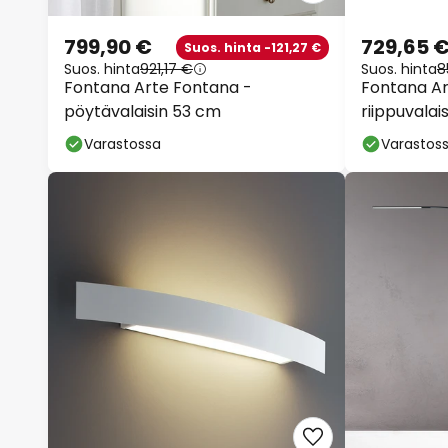
799,90 €
729,65 
Suos. hinta -121,27 €
Suos. hinta
921,17 €
Suos. hinta
8
Fontana Arte Fontana -
Fontana Ar
pöytävalaisin 53 cm
riippuvalai
Varastossa
Varastos