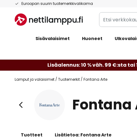
Skip
Euroopan suurin tuotemerkkivalikoima
to
Etsi
Content
verkkokaupan
valikoimasta...
Sisävalaisimet
Huoneet
Ulkovalai
Lisäalennus: 10 % väh. 99 €:sta tai 
Lamput ja valaisimet
Tuotemerkit
Fontana Arte
Fontana 
Tuotteet
Lisätietoa: Fontana Arte