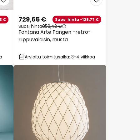
729,65 €
3 €
Suos. hinta -128,77 €
Suos. hinta
858,42 €
Fontana Arte Pangen -retro-
riippuvalaisin, musta
oa
Arvioitu toimitusaika: 3-4 viikkoa