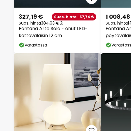
327,19 €
1 008,48
Suos. hinta -57,74 €
Suos. hinta
384,93 €
Suos. hinta
1
Fontana Arte Sole - ohut LED-
Fontana Ar
kattovalaisin 12 cm
pöytävalais
Varastossa
Varastos