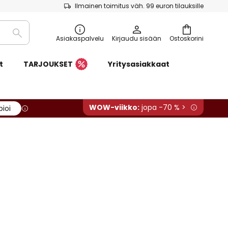
Ilmainen toimitus väh. 99 euron tilauksille
Etsi
Asiakaspalvelu
Kirjaudu sisään
Ostoskorini
t
TARJOUKSET
Yritysasiakkaat
WOW-viikko:
jopa -70 % >
pioi