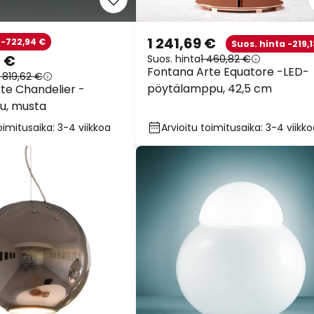
1 241,69 €
 -722,94 €
Suos. hinta -219,1
8 €
Suos. hinta
1 460,82 €
Fontana Arte Equatore -LED-
 819,62 €
pöytälamppu, 42,5 cm
te Chandelier -
u, musta
oimitusaika: 3-4 viikkoa
Arvioitu toimitusaika: 3-4 viikk