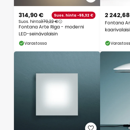
314,90 €
2 242,68
Suos. hinta -55,32 €
Suos. hinta
370,22 €
Fontana Ar
Fontana Arte Riga - moderni
kaarivalais
LED-seinävalaisin
Varastossa
Varastos