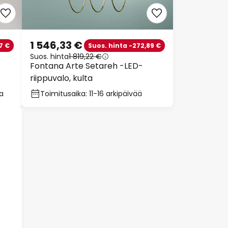
1 546,33 €
7 €
Suos. hinta -272,89 €
Suos. hinta
1 819,22 €
Fontana Arte Setareh -LED-
riippuvalo, kulta
oa
Toimitusaika: 11-16 arkipäivää