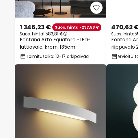
1 346,23 €
470,62 
Suos. hinta -237,58 €
Suos. hinta
1 583,81 €
Suos. hinta
5
Fontana Arte Equatore -LED-
Fontana Ar
lattiavalo, kromi 135cm
riippuvalo
Toimitusaika: 12-17 arkipäivää
Arvioitu t