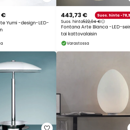
 €
443,73 €
Suos. hinta -78,3
Suos. hinta
522,04 €
te Yumi -design-LED-
Fontana Arte Bianca -LED-sei
in
tai kattovalaisin
sa
Varastossa