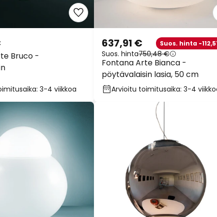
€
637,91 €
Suos. hinta -112,5
Suos. hinta
750,48 €
te Bruco -
Fontana Arte Bianca -
in
pöytävalaisin lasia, 50 cm
oimitusaika: 3-4 viikkoa
Arvioitu toimitusaika: 3-4 viikk