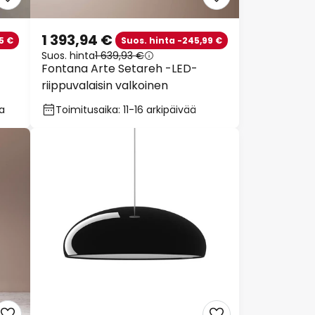
1 393,94 €
5 €
Suos. hinta -245,99 €
Suos. hinta
1 639,93 €
Fontana Arte Setareh -LED-
riippuvalaisin valkoinen
oa
Toimitusaika: 11-16 arkipäivää