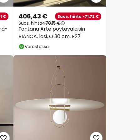
406,43 €
1 €
Suos. hinta -71,72 €
Suos. hinta
478,15 €
nä-
Fontana Arte pöytävalaisin
BIANCA, lasi, Ø 30 cm, E27
Varastossa