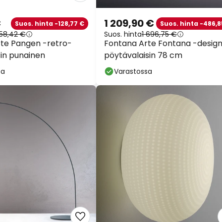
€
1 209,90 €
Suos. hinta -128,77 €
Suos. hinta -486,8
58,42 €
Suos. hinta
1 696,75 €
te Pangen -retro-
Fontana Arte Fontana -desig
sin punainen
pöytävalaisin 78 cm
sa
Varastossa