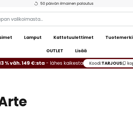
50 päivän ilmainen palautus
simet
Lamput
Kattotuulettimet
Tuotemerki
OUTLET
Lisää
13 % väh. 149 €:sta
- lähes kaikesta
Koodi:
TARJOUS
ko
Arte