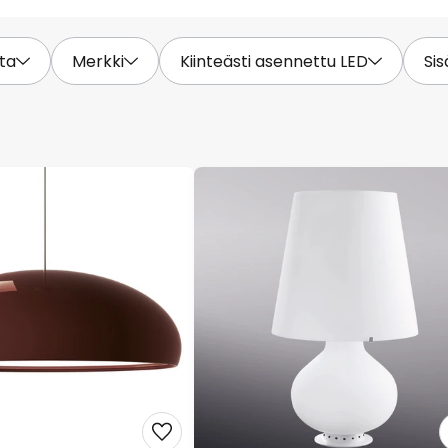
ta
Merkki
Kiinteästi asennettu LED
Si