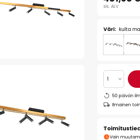
sis. ALV
Väri:
kulta ma
1
50 päivän il
Ilmainen toim
Toimitustie
Vain muutamia