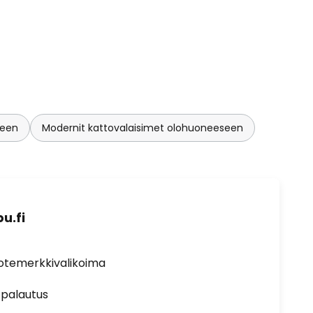
seen
Modernit kattovalaisimet olohuoneeseen
u.fi
uotemerkkivalikoima
 palautus