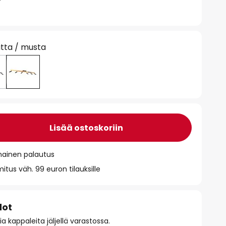
tta / musta
Lisää ostoskoriin
mainen palautus
itus väh. 99 euron tilauksille
dot
 kappaleita jäljellä varastossa.