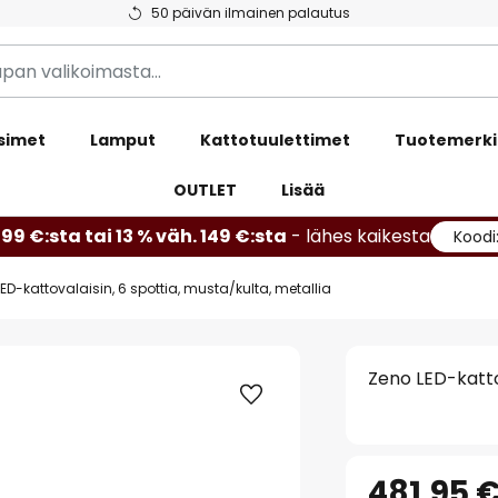
50 päivän ilmainen palautus
simet
Lamput
Kattotuulettimet
Tuotemerki
OUTLET
Lisää
99 €:sta tai 13 % väh. 149 €:sta
- lähes kaikesta
Koodi
ED-kattovalaisin, 6 spottia, musta/kulta, metallia
Zeno LED-kattov
481,95 