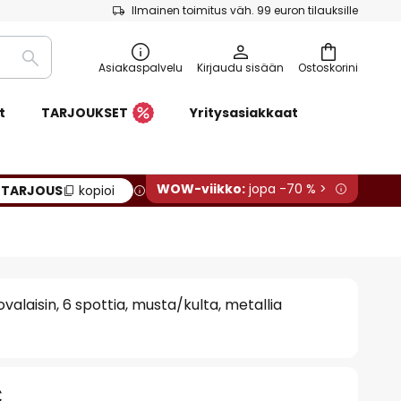
Ilmainen toimitus väh. 99 euron tilauksille
Etsi
Asiakaspalvelu
Kirjaudu sisään
Ostoskorini
t
TARJOUKSET
Yritysasiakkaat
WOW-viikko:
jopa -70 % >
:
TARJOUS
kopioi
alaisin, 6 spottia, musta/kulta, metallia
€