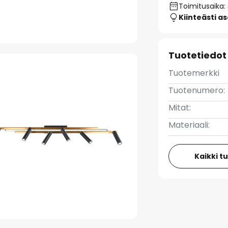
Toimitusaika:
Kiinteästi a
Tuotetiedot
Tuotemerkki
Tuotenumero:
Mitat:
Materiaali:
Kaikki t