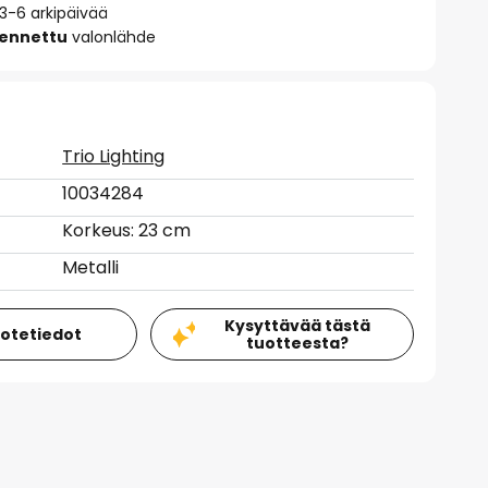
 3-6 arkipäivää
sennettu
valonlähde
Trio Lighting
10034284
Korkeus: 23 cm
Metalli
Kysyttävää tästä
uotetiedot
tuotteesta?