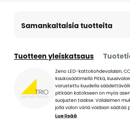
to
the
beginning
Samankaltaisia tuotteita
of
the
images
gallery
Tuotteen yleiskatsaus
Tuotet
Zeno LED-kattokohdevalaisin, CCT
kaukosäätimellä Pitkä, kuusivalo
varustettu kuudella säädettäväll
pitkään katokseen on myös asen
suojusten taakse. Valaisimen mu
jolla valon väriä voidaan säätää
K:een ja valoa voidaan himment
Lue lisää
valonlähteille (spotit ja valonläh
ulompaa metallijalkoja, joissa ku