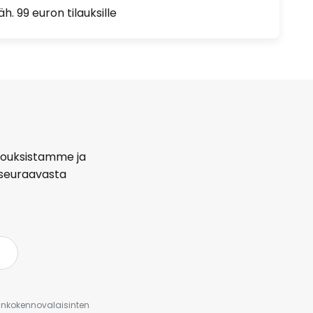
h. 99 euron tilauksille
arjouksistamme ja
seuraavasta
urinkokennovalaisinten