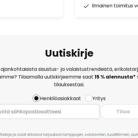
Ilmainen toimitus vä
Uutiskirje
ajankohtaisista sisustus- ja valaistustrendeistä, erikoist
amme? Tilaamalla uutiskirjeemme saat
15 % alennusta*
tilauksestasi.
Henkilöasiakkaat
Yritys
Tilaa
iskirje ja saat erilaisia tarjouksia lamppujen, valaisinten, tuulettimien, a