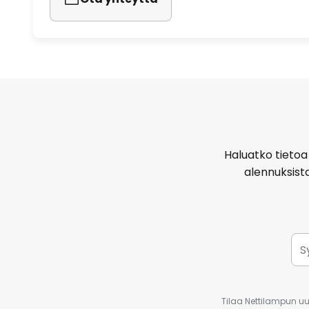
Haluatko tietoa 
alennuksist
Tilaa Nettilampun uut