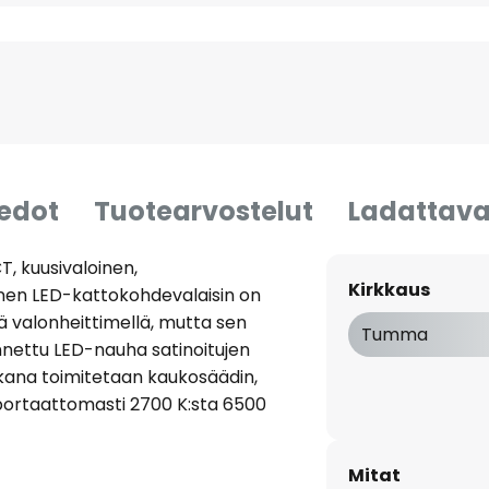
iedot
Tuotearvostelut
Ladattava
, kuusivaloinen,
Kirkkaus
inen LED-kattokohdevalaisin on
ä valonheittimellä, mutta sen
Tumma
nettu LED-nauha satinoitujen
kana toimitetaan kaukosäädin,
 portaattomasti 2700 K:sta 6500
ää erikseen molemmille
de katoksessa). Lisäksi kahta
Mitat
mmassakin on kaksi spottia,