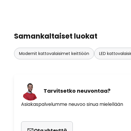
Samankaltaiset luokat
Modernit kattovalaisimet keittiöön
LED kattovalais
Tarvitsetko neuvontaa?
Asiakaspalvelumme neuvoo sinua mielellään
Ota yhteyttä