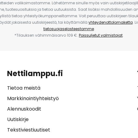
uotteiden valikoimastamme. Lähetämme sinulle myös vain uutiskirjetilaajille
e, tuotesuosituksia ja tietoa uutuuksista. Saat lisäksi mahdollisuuden arv
yllistä tietoa yhteistyökumppaneiltamme. Voit peruuttaa uutiskirjeen til
 löydät jokaisesta uutiskirjeestä, tai käyttämällä
yhteydenottolomaketta
. L
tietosuojaselosteestamme
.
*Tilauksen vähimmäisarvo 109 €.
Poissuljetut valmistajat
.
Nettilamppu.fi
Tietoa meistä
Markkinointiyhteistyö
Alennuskoodit
Uutiskirje
Tekstiviestiuutiset