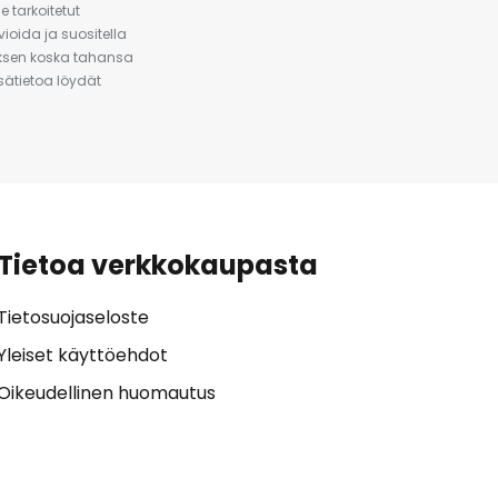
 tarkoitetut
ioida ja suositella
auksen koska tahansa
isätietoa löydät
Tietoa verkkokaupasta
Tietosuojaseloste
Yleiset käyttöehdot
Oikeudellinen huomautus