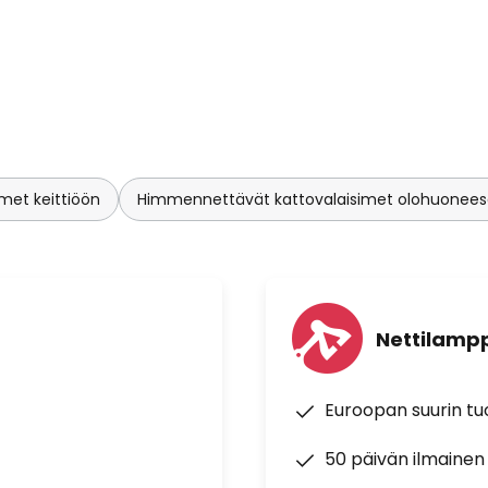
imet keittiöön
Himmennettävät kattovalaisimet olohuonee
Nettilampp
Euroopan suurin t
50 päivän ilmainen