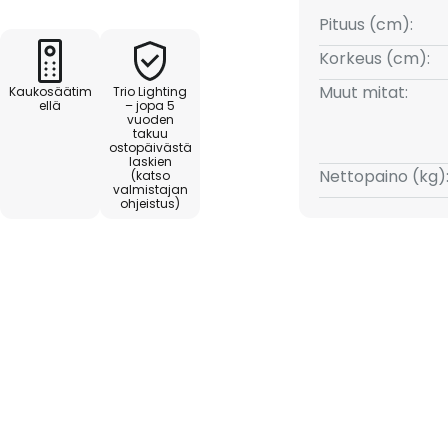
kimmäinen elementti on
Pituus (cm):
stavuus tekee kokonaan
Korkeus (cm):
mesta yleispätevän valonlähteen
Muut mitat:
Kaukosäätim
Trio Lighting
ellä
– jopa 5
vuoden
takuu
ostopäivästä
laskien
Nettopaino (kg)
(katso
valmistajan
ohjeistus)