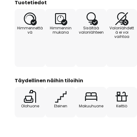
Tuotetiedot
voidaan pidentää, kun taas kes
kiinnitetty katokseen. Tämä jou
metallista valmistetusta valaisi
Himmennettä
Himmennin
Sisältää
Valonlähdett
myös suuriin tiloihin.
vä
mukana
valonlähteen
ä ei voi
vaihtaa
Täydellinen näihin tiloihin
Olohuone
Eteinen
Makuuhuone
Keittiö