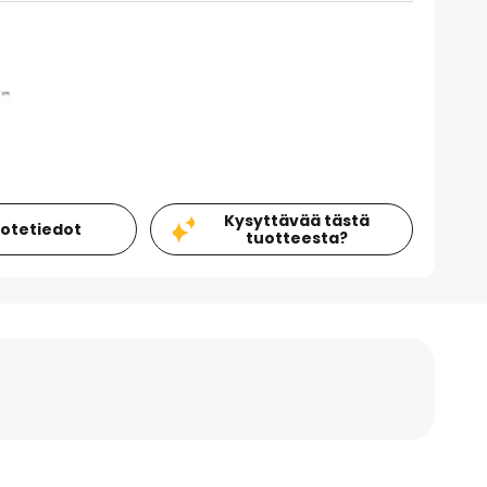
Kysyttävää tästä
uotetiedot
tuotteesta?