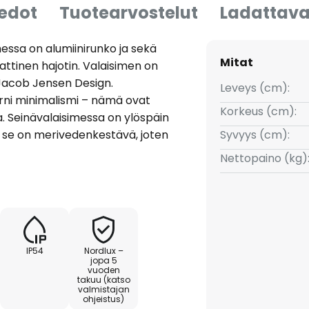
iedot
Tuotearvostelut
Ladattava
essa on alumiinirunko ja sekä
Mitat
ttinen hajotin. Valaisimen on
 Jacob Jensen Design.
Leveys (cm):
erni minimalismi – nämä ovat
Korkeus (cm):
a. Seinävalaisimessa on ylöspäin
ja se on merivedenkestävä, joten
Syvyys (cm):
ös rannikkoalueille. Se luo
Nettopaino (kg)
nneille, terasseille tai
teellinen, kun sitä asennetaan
IP54
Nordlux –
jopa 5
vuoden
takuu (katso
valmistajan
ohjeistus)