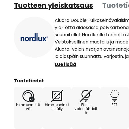
Tuotteen yleiskatsaus
Tuotet
Aludra Double -ulkoseinävalaisim
ylä- että alaosassa polykarbonaa
suunnitellut Nordluxille tunnettu
Veistoksellinen muotoilu ja mod
Aludra-valaisinsarjan avainsanoj
ja alaspäin suunnattu varjostin, 
se voidaan asentaa ongelmitta my
Lue lisää
vaikuttavan valaistuksen sisäänkäy
parvekkeille ja on erityisen koris
Tuotetiedot
useita kappaleita.
Himmennettä
Himmennin ei
Ei sis.
E27
vä
sisälly
valonlähdett
ä