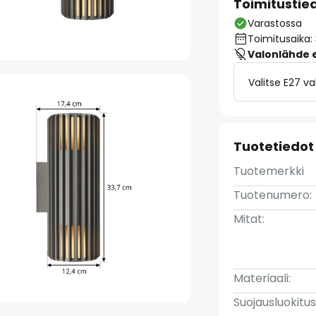
Toimitustie
Varastossa
Toimitusaika:
Valonlähde ei
Valitse E27 v
Tuotetiedot
Tuotemerkki
Tuotenumero:
Mitat:
Materiaali:
Suojausluokitus