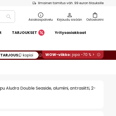
Ilmainen toimitus väh. 99 euron tilauksille
Etsi
Asiakaspalvelu
Kirjaudu sisään
Ostoskorini
t
TARJOUKSET
Yritysasiakkaat
WOW-viikko:
jopa -70 % >
:
TARJOUS
kopioi
 Aludra Double Seaside, alumiini, antrasiitti, 2-