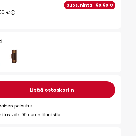
Suos. hinta -60,60 €
50 €
ti
Lisää ostoskoriin
mainen palautus
itus väh. 99 euron tilauksille