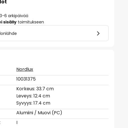
dot
 3-6 arkipäivää
 sisälly
toimitukseen
alonlähde
Nordlux
10031375
Korkeus: 33.7 cm
Leveys: 12.4 cm
Syvyys: 17.4 cm
Alumiini / Muovi (PC)
:
I