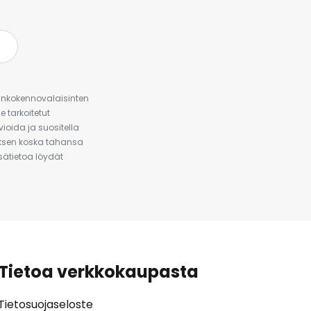
urinkokennovalaisinten
 tarkoitetut
ioida ja suositella
auksen koska tahansa
isätietoa löydät
Tietoa verkkokaupasta
Tietosuojaseloste