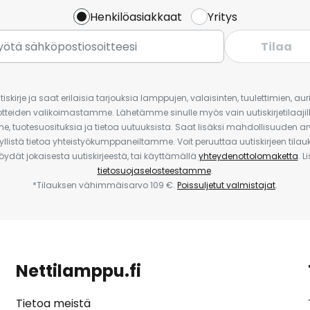
Henkilöasiakkaat
Yritys
Tilaa
iskirje ja saat erilaisia tarjouksia lamppujen, valaisinten, tuulettimien, a
uotteiden valikoimastamme. Lähetämme sinulle myös vain uutiskirjetilaajille
e, tuotesuosituksia ja tietoa uutuuksista. Saat lisäksi mahdollisuuden arv
yllistä tietoa yhteistyökumppaneiltamme. Voit peruuttaa uutiskirjeen til
 löydät jokaisesta uutiskirjeestä, tai käyttämällä
yhteydenottolomaketta
. L
tietosuojaselosteestamme
.
*Tilauksen vähimmäisarvo 109 €.
Poissuljetut valmistajat
.
Nettilamppu.fi
Tietoa meistä