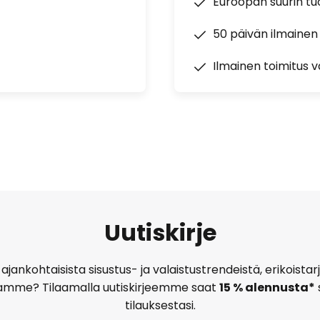
Euroopan suurin t
50 päivän ilmainen
Ilmainen toimitus vä
Uutiskirje
ajankohtaisista sisustus- ja valaistustrendeistä, erikoist
amme? Tilaamalla uutiskirjeemme saat
15 % alennusta*
tilauksestasi.