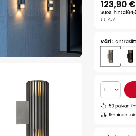
123,90 €
Suos. hinta
184,
sis. ALV
Väri:
antrasiit
1
50 päivän il
Ilmainen toim