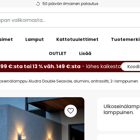
50 päivän ilmainen palautus
simet
Lamput
Kattotuulettimet
Tuotemerki
OUTLET
Lisää
99 €:sta tai 13 % väh. 149 €:sta
- lähes kaikesta
Koodi
oseinälamppu Aludra Double Seaside, alumiini, antrasiitti, 2-lamppuinen.
Ulkoseinälamppu
lamppuinen.