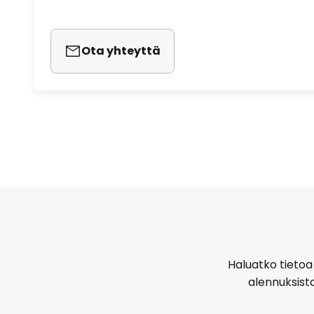
Ota yhteyttä
Haluatko tietoa 
alennuksist