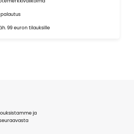
uotemerkkivalikoima
 palautus
h. 99 euron tilauksille
arjouksistamme ja
seuraavasta