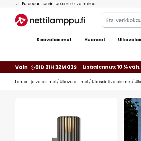
Skip
Euroopan suurin tuotemerkkivalikoima
to
Etsi
Content
verkkokaupan
valikoimasta...
Sisävalaisimet
Huoneet
Ulkovalai
Lisäalennus: 10 % väh. 
Vain
01D 21H 32M 02S
Lamput ja valaisimet
Ulkovalaisimet
Ulkoseinävalaisimet
Ulk
Skip
to
the
end
of
the