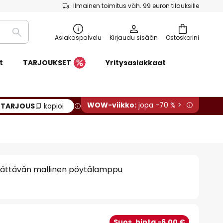
Ilmainen toimitus väh. 99 euron tilauksille
Etsi
Asiakaspalvelu
Kirjaudu sisään
Ostoskorini
t
TARJOUKSET
Yritysasiakkaat
WOW-viikko:
jopa -70 % >
:
TARJOUS
kopioi
hättävän mallinen pöytälamppu
€
Suos. hinta -6,00 €