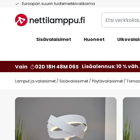
Skip
Euroopan suurin tuotemerkkivalikoima
to
Etsi
Content
verkkokaupan
valikoimasta...
Sisävalaisimet
Huoneet
Ulkovalai
Lisäalennus: 10 % väh. 
Vain
02D 18H 48M 05S
Lamput ja valaisimet
Sisävalaisimet
Pöytävalaisimet
Tornad
Skip
to
the
end
of
the