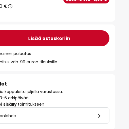
90 €
Lisää ostoskoriin
mainen palautus
itus väh. 99 euron tilauksille
dot
 kappaleita jäljellä varastossa.
 3-6 arkipäivää
 sisälly
toimitukseen
alonlähde