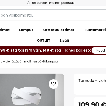
50 päivän ilmainen palautus
simet
Lamput
Kattotuulettimet
Tuotemerki
OUTLET
Lisää
99 €:sta tai 13 % väh. 149 €:sta
- lähes kaikesta
Koodi
o – viehättävän mallinen pöytälamppu
Tornado – vie
109,90 