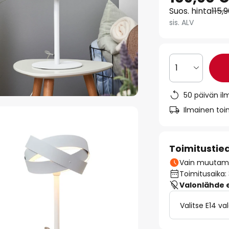
Suos. hinta
115,
sis. ALV
1
50 päivän il
Ilmainen toim
Toimitustie
Vain muutamia
Toimitusaika:
Valonlähde ei
Valitse E14 v