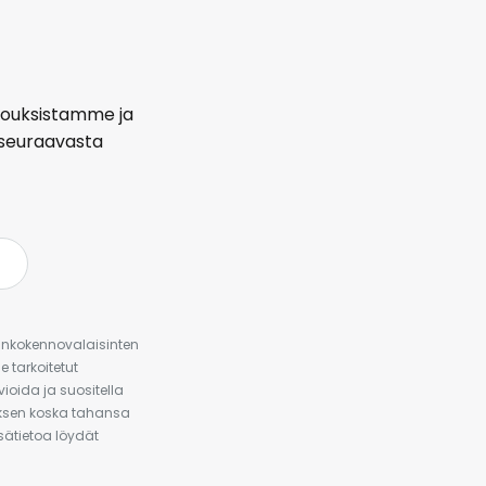
arjouksistamme ja
seuraavasta
urinkokennovalaisinten
 tarkoitetut
ioida ja suositella
auksen koska tahansa
isätietoa löydät