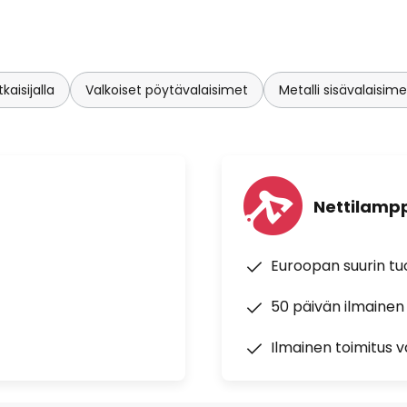
aisijalla
Valkoiset pöytävalaisimet
Metalli sisävalaisime
Nettilampp
Euroopan suurin t
50 päivän ilmainen
Ilmainen toimitus vä