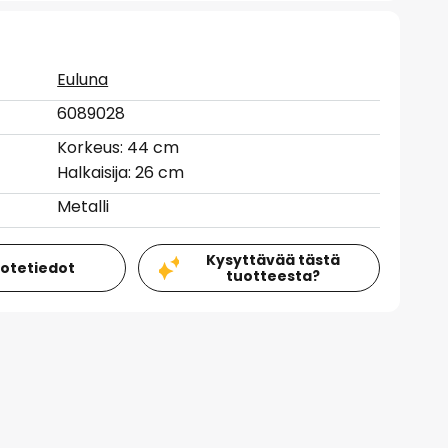
Euluna
6089028
Korkeus: 44 cm
Halkaisija: 26 cm
Metalli
Kysyttävää tästä
uotetiedot
tuotteesta?