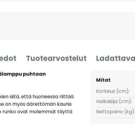
iedot
Tuotearvostelut
Ladattava
ytälamppu puhtaan
Mitat
Korkeus (cm):
n siitä, että huoneessa riittää
Halkaisija (cm):
a se on myös äärettömän kaunis
siro runko ovat molemmat täyttä
Nettopaino (kg)
ttomalla valkoisella
istävin piirre onkin varjostimen
ti todellakin muistuttaa