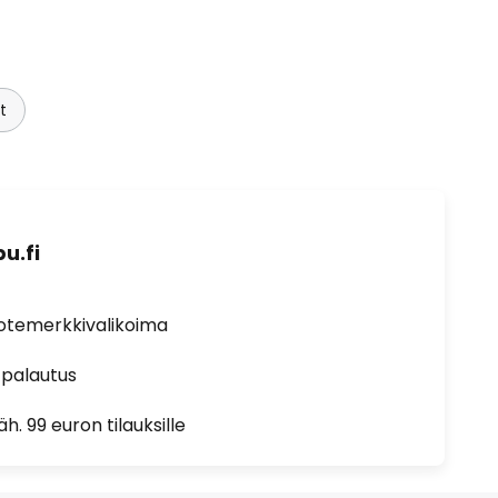
t
u.fi
uotemerkkivalikoima
 palautus
h. 99 euron tilauksille