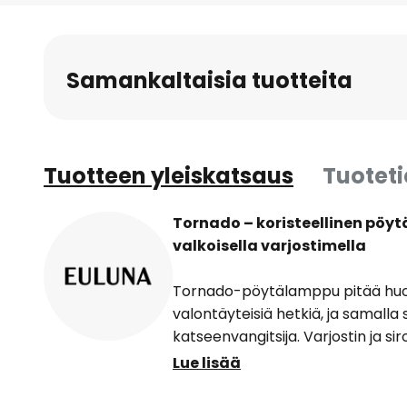
to
the
beginning
Samankaltaisia tuotteita
of
the
images
gallery
Tuotteen yleiskatsaus
Tuotet
Tornado – koristeellinen pö
valkoisella varjostimella
Tornado-pöytälamppu pitää huole
valontäyteisiä hetkiä, ja samall
katseenvangitsija. Varjostin ja 
metallia, joka on päällystetty aja
Lue lisää
pinnoitteella. Valaisimen silmiinp
epätavallinen muoto, joka etäises