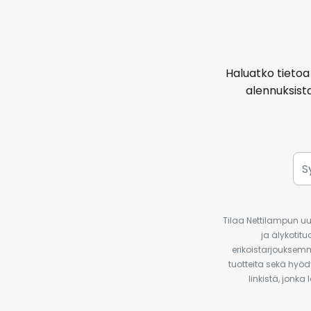
Haluatko tietoa 
alennuksist
Tilaa Nettilampun uut
ja älykotit
erikoistarjouksemm
tuotteita sekä hyöd
linkistä, jonka