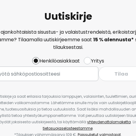
Uutiskirje
ajankohtaisista sisustus- ja valaistustrendeistä, erikoist
amme? Tilaamalla uutiskirjeemme saat
15 % alennusta*
tilauksestasi.
Henkilöasiakkaat
Yritys
Tilaa
iskirje ja saat erilaisia tarjouksia lamppujen, valaisinten, tuulettimien, a
uotteiden valikoimastamme. Lähetämme sinulle myös vain uutiskirjetilaajille
e, tuotesuosituksia ja tietoa uutuuksista. Saat lisäksi mahdollisuuden arv
yllistä tietoa yhteistyökumppaneiltamme. Voit peruuttaa uutiskirjeen til
 löydät jokaisesta uutiskirjeestä, tai käyttämällä
yhteydenottolomaketta
. L
tietosuojaselosteestamme
.
*Tilauksen vähimmäisarvo 109 €.
Poissuljetut valmistajat
.