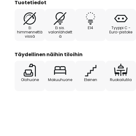
Tuotetiedot
raivoavaa tornadoa. Pöytälamppu
olevalla katkaisimella.
Ei
Ei sis.
E14
Tyyppi C -
himmennettä
valonlähdett
Euro-pistoke
vissä
ä
Täydellinen näihin tiloihin
Olohuone
Makuuhuone
Eteinen
Ruokailutila