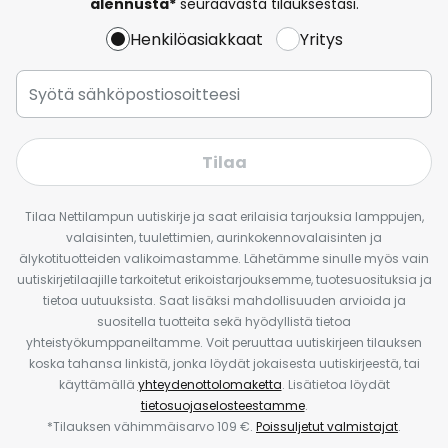
alennusta*
seuraavasta tilauksestasi.
Henkilöasiakkaat
Yritys
Tilaa
Tilaa Nettilampun uutiskirje ja saat erilaisia tarjouksia lamppujen,
valaisinten, tuulettimien, aurinkokennovalaisinten ja
älykotituotteiden valikoimastamme. Lähetämme sinulle myös vain
uutiskirjetilaajille tarkoitetut erikoistarjouksemme, tuotesuosituksia ja
tietoa uutuuksista. Saat lisäksi mahdollisuuden arvioida ja
suositella tuotteita sekä hyödyllistä tietoa
yhteistyökumppaneiltamme. Voit peruuttaa uutiskirjeen tilauksen
koska tahansa linkistä, jonka löydät jokaisesta uutiskirjeestä, tai
käyttämällä
yhteydenottolomaketta
. Lisätietoa löydät
tietosuojaselosteestamme
.
*Tilauksen vähimmäisarvo 109 €.
Poissuljetut valmistajat
.