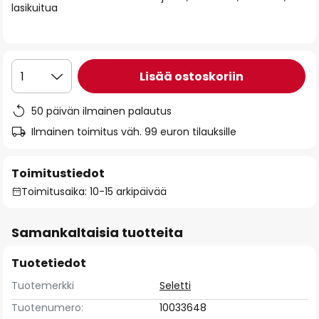
lasikuitua
the
images
gallery
Lisää ostoskoriin
1
50 päivän ilmainen palautus
Ilmainen toimitus väh. 99 euron tilauksille
Toimitustiedot
Toimitusaika: 10-15 arkipäivää
Samankaltaisia tuotteita
Tuotetiedot
Tuotemerkki
Seletti
Tuotenumero:
10033648