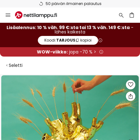
50 päivän ilmainen palautus
Skip
to
Content
Lisäalennus: 10 % väh. 99 €:sta tai 13 % väh. 149 €:sta
-
lähes kaikesta
Koodi:
TARJOUS
kopioi
WOW-viikko:
jopa -70 % >
Seletti
Skip
to
the
end
of
the
images
gallery