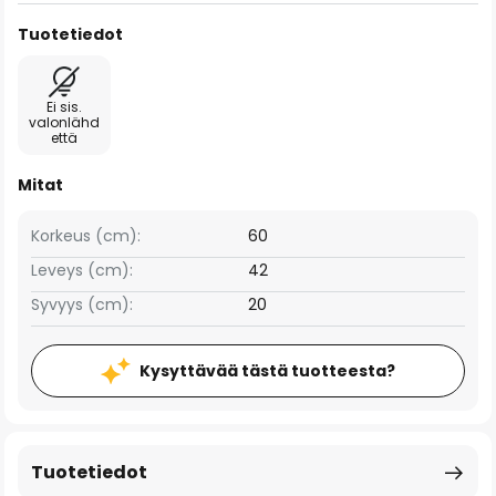
Tuotetiedot
Ei sis.
valonlähd
että
Mitat
Korkeus (cm):
60
Leveys (cm):
42
Syvyys (cm):
20
Kysyttävää tästä tuotteesta?
Tuotetiedot