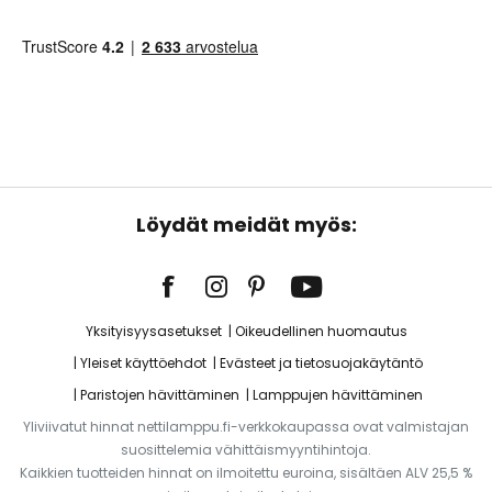
Löydät meidät myös:
Yksityisyysasetukset
Oikeudellinen huomautus
Yleiset käyttöehdot
Evästeet ja tietosuojakäytäntö
Paristojen hävittäminen
Lamppujen hävittäminen
Yliviivatut hinnat nettilamppu.fi-verkkokaupassa ovat valmistajan
suosittelemia vähittäismyyntihintoja.
Kaikkien tuotteiden hinnat on ilmoitettu euroina, sisältäen ALV 25,5 %