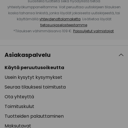
suositella tuotteita sekä hyödyllistä tietoa
yhteistyökumppaneiltamme. Voit peruuttaa uutiskirjeen tilauksen
koska tahansa linkistä, jonka löydät jokaisesta uutiskirjeestä, tai
käyttämällä
yhteydenottolomaketta
. Lisätietoa löydät
tietosuojaselosteestamme
.
*Tilauksen vähimmäisarvo 109 €.
Poissuljetut valmistajat
.
Asiakaspalvelu
Käytä peruutusoikeutta
Usein kysytyt kysymykset
Seuraa tilauksesi toimitusta
Ota yhteyttä
Toimituskulut
Tuotteiden palauttaminen
Maksutavat