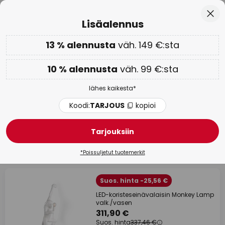
Euroopan suurin tuotemerkkivalikoima
Skip
Sulj
Lisäalennus
to
Content
13 % alennusta
väh. 149 €:sta
Vain
01D 06H 33M 33S
Lisäalennus: 10 % väh. 99 €:sta tai 13 % väh. 149 €:sta
-
lähes kaikesta
10 % alennusta
väh. 99 €:sta
Koodi:
TARJOUS
kopioi
lähes kaikesta*
WOW-viikko:
jopa -70 % >
Koodi:
TARJOUS
kopioi
Seletti
Tarjouksiin
117 kappaletta
Suodatin
*Poissuljetut tuotemerkit
Suos. hinta -25,56 €
LED-koristeseinävalaisin Monkey Lamp
valk./vasen
311,90 €
Suos. hinta
337,46 €