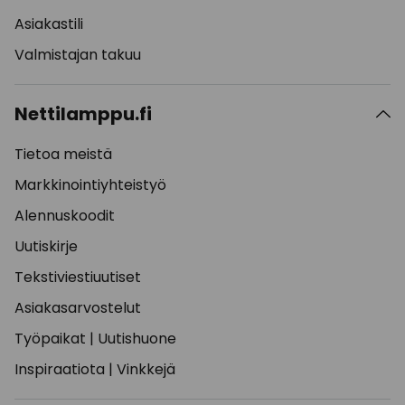
Asiakastili
Valmistajan takuu
Nettilamppu.fi
Tietoa meistä
Markkinointiyhteistyö
Alennuskoodit
Uutiskirje
Tekstiviestiuutiset
Asiakasarvostelut
Työpaikat
|
Uutishuone
Inspiraatiota
|
Vinkkejä