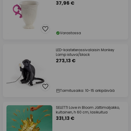
37,96 €
Varastossa
LED-koisteterassivalaisin Monkey
Lamp istuva/black
273,13 €
Toimitusaika: 10-15 arkipäivää
SELETTI Love in Bloom Jättimaljakko,
kultainen, h 60 cm, lasikuitua
331,13 €