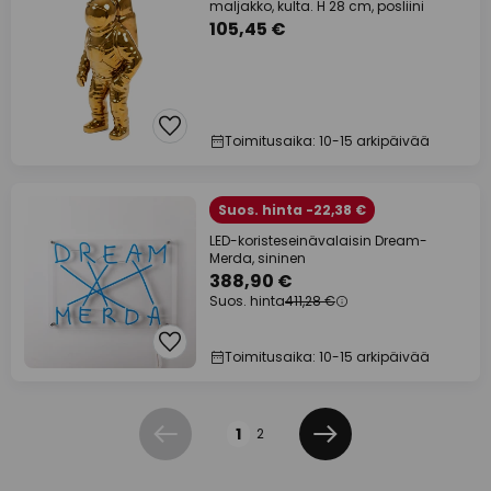
maljakko, kulta. H 28 cm, posliini
105,45 €
Toimitusaika: 10-15 arkipäivää
Suos. hinta -22,38 €
LED-koristeseinävalaisin Dream-
Merda, sininen
388,90 €
Suos. hinta
411,28 €
Toimitusaika: 10-15 arkipäivää
Sivu
1
2
Edellinen
Seuraava