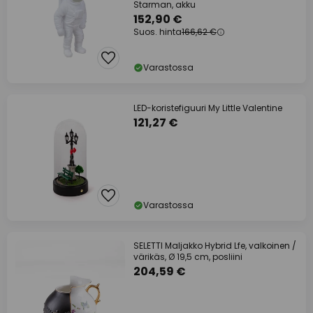
Starman, akku
152,90 €
Suos. hinta
166,62 €
Varastossa
LED-koristefiguuri My Little Valentine
121,27 €
Varastossa
SELETTI Maljakko Hybrid Lfe, valkoinen /
värikäs, Ø 19,5 cm, posliini
204,59 €