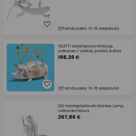
Toimitusaika: 10-15 arkipäivää
SELETTI säästöpossu Kintsugi,
valkoinen / värikäs, posliini, kultaa
198,26 €
Toimitusaika: 10-15 arkipäivää
LED-koristepöytävalo Monkey Lamp,
valkoinen/istuva
267,86 €