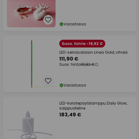
Varastossa
Suos. hinta -19,92 €
LED-seinävalaisin Linea Gold, vihreä
111,90 €
Suos. hinta
131,82 €
Varastossa
LED-koristepöytälamppu Daily Glow,
saippuateline
183,49 €