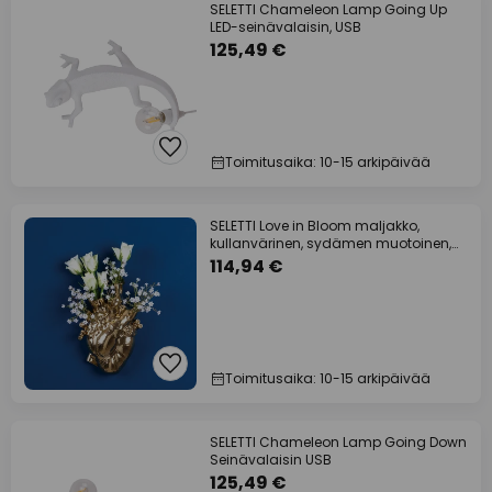
SELETTI Chameleon Lamp Going Up
LED-seinävalaisin, USB
125,49 €
Toimitusaika: 10-15 arkipäivää
SELETTI Love in Bloom maljakko,
kullanvärinen, sydämen muotoinen,
posliini
114,94 €
Toimitusaika: 10-15 arkipäivää
SELETTI Chameleon Lamp Going Down
Seinävalaisin USB
125,49 €