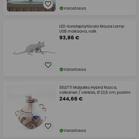
Varastossa
LED-koristepöytävalo Mouse Lamp
USB makaava, valk.
93,86 €
Varastossa
SELETTI Maljakko Hybrid Nazca,
valkoinen / värikäs, Ø 22,5 cm, posliini
244,66 €
Varastossa