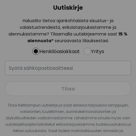
Uutiskirje
Haluatko tietoa ajankohtaisista sisustus- ja
valaistustrendeistä, erikoistarjouksistamme ja
alennuksistamme? Tilaamalla uutiskirjeemme saat
15 %
alennusta*
seuraavasta tilauksestasi.
Henkilöasiakkaat
Yritys
Tilaa
Tilaa Nettilampun uutiskirje ja saat erilaisia tarjouksia lamppujen,
valaisinten, tuulettimien, aurinkokennovalaisinten ja
älykotituotteiden valikoimastamme. Lähetämme sinulle myös vain
uutiskirjetilaajille tarkoitetut erikoistarjouksemme, tuotesuosituksia ja
tietoa uutuuksista. Saat lisäksi mahdollisuuden arvioida ja