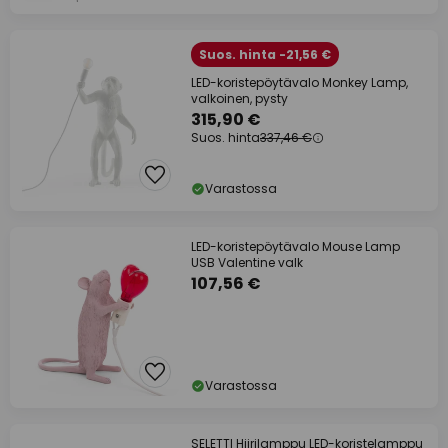
Suos. hinta -21,56 €
LED-koristepöytävalo Monkey Lamp,
valkoinen, pysty
315,90 €
Suos. hinta
337,46 €
Varastossa
LED-koristepöytävalo Mouse Lamp
USB Valentine valk
107,56 €
Varastossa
SELETTI Hiirilamppu LED-koristelamppu