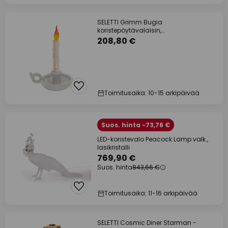
SELETTI Grimm Bugia
koristepöytävalaisin,
kynttilänmuotoinen, valkoinen
208,80 €
Toimitusaika: 10-15 arkipäivää
Suos. hinta -73,76 €
LED-koristevalo Peacock Lamp valk.,
lasikristalli
769,90 €
Suos. hinta
843,66 €
Toimitusaika: 11-16 arkipäivää
SELETTI Cosmic Diner Starman -