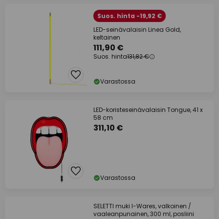
Suos. hinta -19,92 €
LED-seinävalaisin Linea Gold,
keltainen
111,90 €
Suos. hinta
131,82 €
Varastossa
LED-koristeseinävalaisin Tongue, 41 x
58 cm
311,10 €
Varastossa
SELETTI muki I-Wares, valkoinen /
vaaleanpunainen, 300 ml, posliini