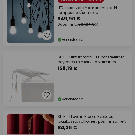
LED-riippuvalo Maman musta 14-
lamppuinen/satinoitu
549,90 €
Suos. hinta
597,94 €
Varastossa
SELETTI lintulamppu LED koristeellinen
pöytävalaisin leikkisä valkoinen
158,19 €
Varastossa
SELETTI Love in Bloom Rakkaus
laatikossa, valkoinen, posliini, sametti
84,36 €