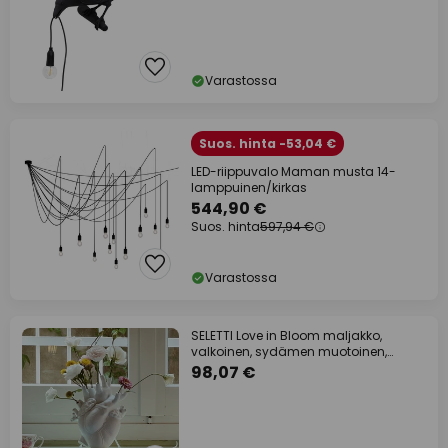
Varastossa
Suos. hinta -53,04 €
LED-riippuvalo Maman musta 14-
lamppuinen/kirkas
544,90 €
Suos. hinta
597,94 €
Varastossa
SELETTI Love in Bloom maljakko,
valkoinen, sydämen muotoinen,
posliini
98,07 €