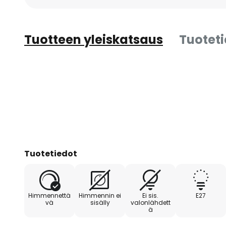
Tuotteen yleiskatsaus
Tuotet
Tuotetiedot
Himmennettä
Himmennin ei
Ei sis.
E27
vä
sisälly
valonlähdett
ä