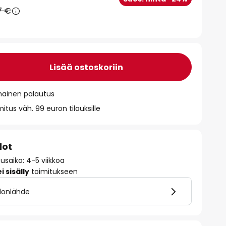
7 €
Lisää ostoskoriin
mainen palautus
itus väh. 99 euron tilauksille
dot
tusaika: 4-5 viikkoa
 sisälly
toimitukseen
alonlähde