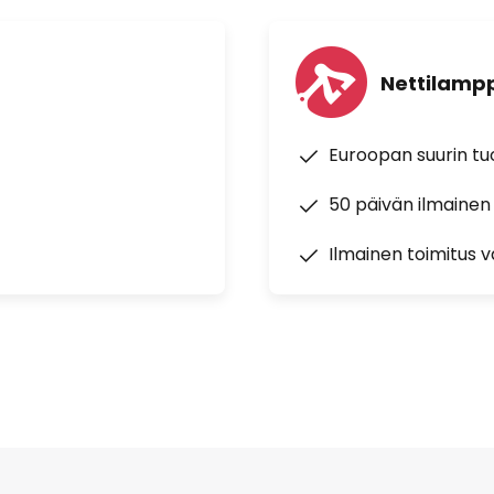
Nettilampp
Euroopan suurin t
50 päivän ilmainen
Ilmainen toimitus vä