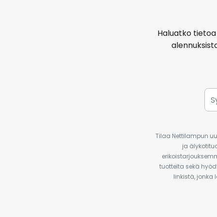
Haluatko tietoa 
alennuksist
Tilaa Nettilampun uut
ja älykotit
erikoistarjouksemm
tuotteita sekä hyöd
linkistä, jonka