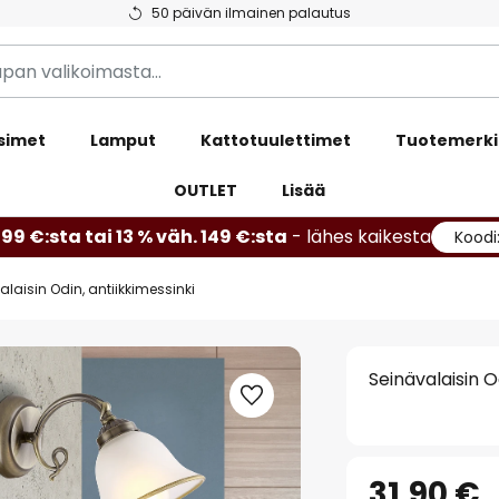
50 päivän ilmainen palautus
simet
Lamput
Kattotuulettimet
Tuotemerki
OUTLET
Lisää
99 €:sta tai 13 % väh. 149 €:sta
- lähes kaikesta
Koodi
alaisin Odin, antiikkimessinki
Seinävalaisin O
31,90 €