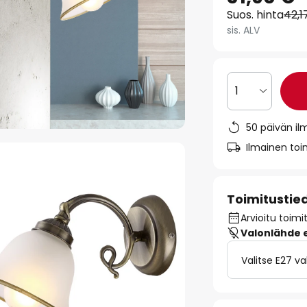
Suos. hinta
42,1
sis. ALV
1
50 päivän il
Ilmainen toim
Toimitustie
Arvioitu toimi
Valonlähde ei
Valitse E27 v