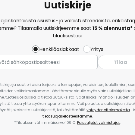
Uutiskirje
ajankohtaisista sisustus- ja valaistustrendeistä, erikoist
amme? Tilaamalla uutiskirjeemme saat
15 % alennusta*
tilauksestasi.
Henkilöasiakkaat
Yritys
Tilaa
iskirje ja saat erilaisia tarjouksia lamppujen, valaisinten, tuulettimien, a
uotteiden valikoimastamme. Lähetämme sinulle myös vain uutiskirjetilaajille
e, tuotesuosituksia ja tietoa uutuuksista. Saat lisäksi mahdollisuuden arv
yllistä tietoa yhteistyökumppaneiltamme. Voit peruuttaa uutiskirjeen til
 löydät jokaisesta uutiskirjeestä, tai käyttämällä
yhteydenottolomaketta
. L
tietosuojaselosteestamme
.
*Tilauksen vähimmäisarvo 109 €.
Poissuljetut valmistajat
.