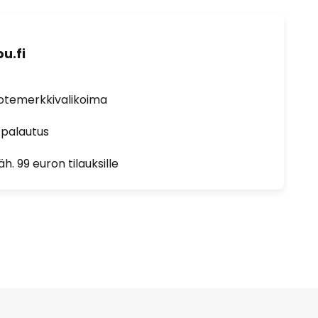
u.fi
uotemerkkivalikoima
 palautus
h. 99 euron tilauksille