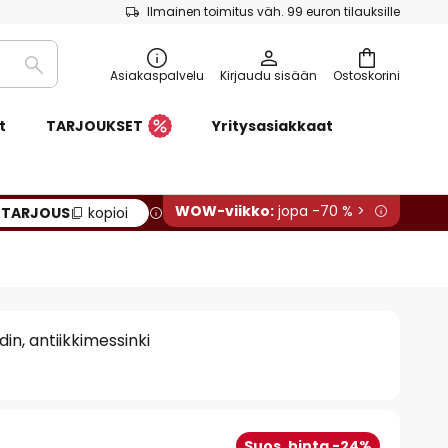
Ilmainen toimitus väh. 99 euron tilauksille
Etsi
Asiakaspalvelu
Kirjaudu sisään
Ostoskorini
t
TARJOUKSET
Yritysasiakkaat
WOW-viikko:
jopa -70 % >
:
TARJOUS
kopioi
din, antiikkimessinki
Suos. hinta -24%