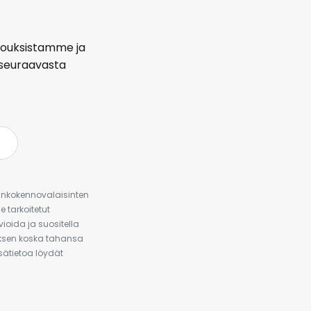
arjouksistamme ja
seuraavasta
urinkokennovalaisinten
 tarkoitetut
ioida ja suositella
auksen koska tahansa
isätietoa löydät