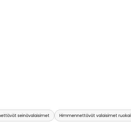
ttävät seinävalaisimet
Himmennettävät valaisimet ruokail