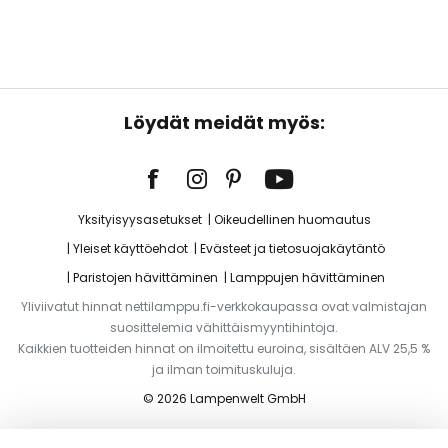
Löydät meidät myös:
Yksityisyysasetukset
Oikeudellinen huomautus
Yleiset käyttöehdot
Evästeet ja tietosuojakäytäntö
Paristojen hävittäminen
Lamppujen hävittäminen
Yliviivatut hinnat nettilamppu.fi-verkkokaupassa ovat valmistajan
suosittelemia vähittäismyyntihintoja.
Kaikkien tuotteiden hinnat on ilmoitettu euroina, sisältäen ALV 25,5 %
ja ilman toimituskuluja.
© 2026 Lampenwelt GmbH