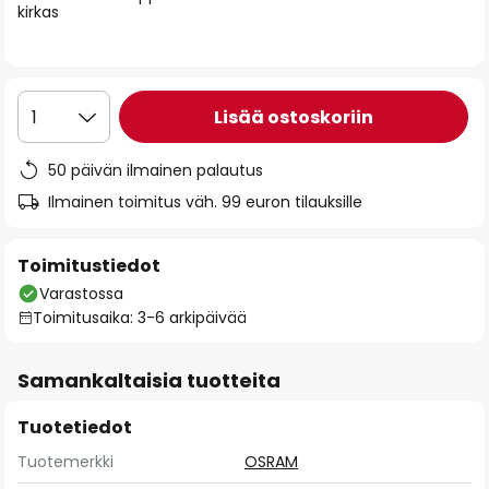
kirkas
the
images
gallery
Lisää ostoskoriin
1
50 päivän ilmainen palautus
Ilmainen toimitus väh. 99 euron tilauksille
Toimitustiedot
Varastossa
Toimitusaika: 3-6 arkipäivää
Samankaltaisia tuotteita
Tuotetiedot
Tuotemerkki
OSRAM