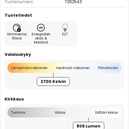
Tuotenumero:
7262543
Tuotetiedot
Himmenne
Energiateh
E27
ttävä
okas &
kestävä
Valaisukyky
Lämpimänvalkoinen
neutraali valkoinen
Päivänvalo
2700 Kelvin
Kirkkaus
Tumma
Kirkas
Erittäin kirkas
806 Lumen