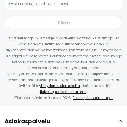
Tilaa
Tilaa Nettilampun uutiskirje ja saat erilaisia tarjouksia lamppujen,
valaisinten, tuulettimien, aurinkokennovalaisinten ja
älykotituotteiden valikoimastamme. Lähetämme sinulle myös vain
uutiskirjetilaajille tarkoitetut erikoistarjouksemme, tuotesuosituksia ja
tietoa uutuuksista. Saat lisäksi mahdollisuuden arvioida ja
suositella tuotteita sekä hyödyllistä tietoa
yhteistyökumppaneiltamme. Voit peruuttaa uutiskirjeen tilauksen
koska tahansa linkistä, jonka löydät jokaisesta uutiskirjeestä, tai
käyttämällä
yhteydenottolomaketta
. Lisätietoa löydät
tietosuojaselosteestamme
.
*Tilauksen vähimmäisarvo 109 €.
Poissuljetut valmistajat
.
Asiakaspalvelu