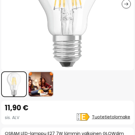
Skip
11,90 €
to
the
Tuotetietolomake
sis. ALV
beginning
of
OSRAM LED-lamppu E27 7W lämmin valkoinen GLOWdim