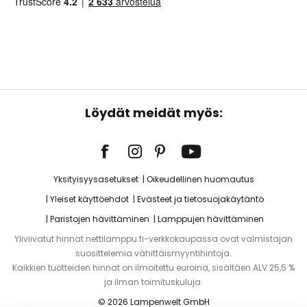
Löydät meidät myös:
Yksityisyysasetukset
Oikeudellinen huomautus
Yleiset käyttöehdot
Evästeet ja tietosuojakäytäntö
Paristojen hävittäminen
Lamppujen hävittäminen
Yliviivatut hinnat nettilamppu.fi-verkkokaupassa ovat valmistajan
suosittelemia vähittäismyyntihintoja.
Kaikkien tuotteiden hinnat on ilmoitettu euroina, sisältäen ALV 25,5 %
ja ilman toimituskuluja.
© 2026 Lampenwelt GmbH