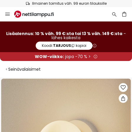
Ilmainen toimitus väh. 99 euron tilauksille
Skip
to
Content
Lisäalennus: 10 % väh. 99 €:sta tai 13 % väh. 149 €:sta
-
lähes kaikesta
Koodi:
TARJOUS
kopioi
WOW-viikko:
jopa -70 % >
Seinävalaisimet
Skip
to
the
end
of
the
images