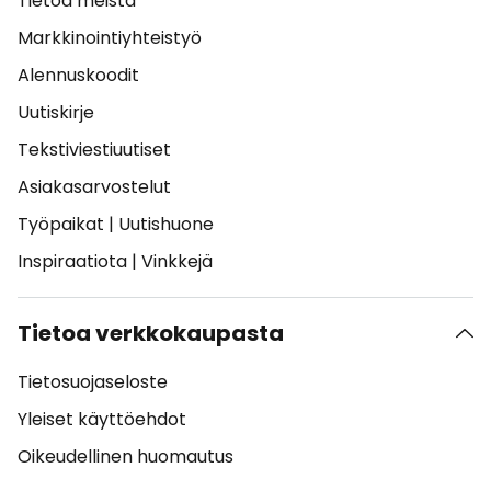
Tietoa meistä
Markkinointiyhteistyö
Alennuskoodit
Uutiskirje
Tekstiviestiuutiset
Asiakasarvostelut
Työpaikat
|
Uutishuone
Inspiraatiota
|
Vinkkejä
Tietoa verkkokaupasta
Tietosuojaseloste
Yleiset käyttöehdot
Oikeudellinen huomautus