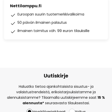
Nettilamppu.fi
Euroopan suurin tuotemerkkivalikoima
50 päivän ilmainen palautus
Ilmainen toimitus väh. 99 euron tilauksille
Uutiskirje
Haluatko tietoa ajankohtaisista sisustus- ja
valaistustrendeistä, erikoistarjouksistamme ja
alennuksistamme? Tilaamalla uutiskirjeemme saat
15 %
alennusta*
seuraavasta tilauksestasi.
Henkilöasiakkaat
Yritys