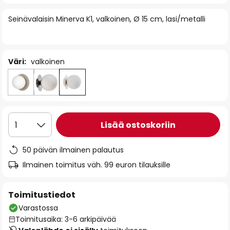
of
Seinävalaisin Minerva K1, valkoinen, Ø 15 cm, lasi/metalli
the
images
gallery
Väri:
valkoinen
Lisää ostoskoriin
1
50 päivän ilmainen palautus
Ilmainen toimitus väh. 99 euron tilauksille
Toimitustiedot
Varastossa
Toimitusaika: 3-6 arkipäivää