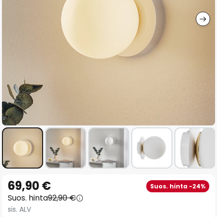
gallery
Skip
69,90 €
Suos. hinta -24%
to
Suos. hinta
92,90 €
the
sis. ALV
beginning