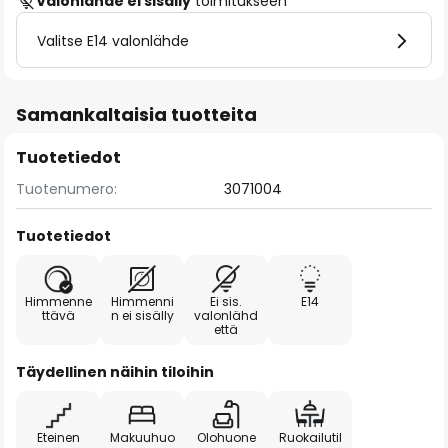
Valonlähde ei sisälly
toimitukseen
Valitse E14 valonlähde
Samankaltaisia tuotteita
Tuotetiedot
Tuotenumero:
3071004
Tuotetiedot
Himmenne
Himmenni
Ei sis.
E14
ttävä
n ei sisälly
valonlähd
että
Täydellinen näihin tiloihin
Eteinen
Makuuhuo
Olohuone
Ruokailutil