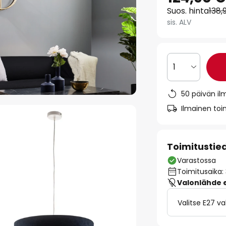
Suos. hinta
138,
sis. ALV
1
50 päivän il
Ilmainen toim
Toimitustie
Varastossa
Toimitusaika:
Valonlähde ei
Valitse E27 v