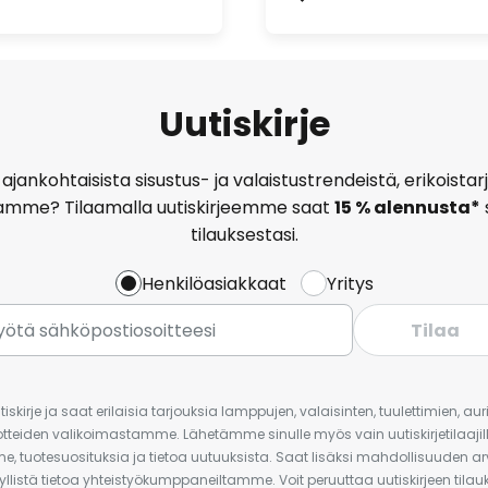
Uutiskirje
ajankohtaisista sisustus- ja valaistustrendeistä, erikoist
amme? Tilaamalla uutiskirjeemme saat
15 % alennusta*
tilauksestasi.
Henkilöasiakkaat
Yritys
Tilaa
iskirje ja saat erilaisia tarjouksia lamppujen, valaisinten, tuulettimien, a
uotteiden valikoimastamme. Lähetämme sinulle myös vain uutiskirjetilaajille
e, tuotesuosituksia ja tietoa uutuuksista. Saat lisäksi mahdollisuuden arv
yllistä tietoa yhteistyökumppaneiltamme. Voit peruuttaa uutiskirjeen til