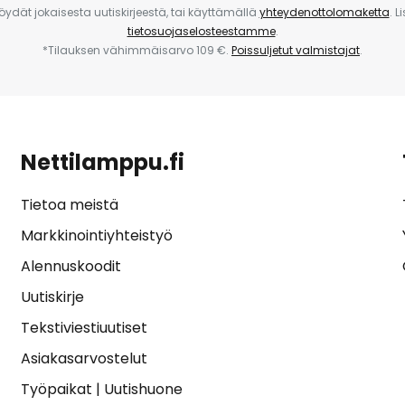
 löydät jokaisesta uutiskirjeestä, tai käyttämällä
yhteydenottolomaketta
. L
tietosuojaselosteestamme
.
*Tilauksen vähimmäisarvo 109 €.
Poissuljetut valmistajat
.
Nettilamppu.fi
Tietoa meistä
Markkinointiyhteistyö
Alennuskoodit
Uutiskirje
Tekstiviestiuutiset
Asiakasarvostelut
Työpaikat
|
Uutishuone