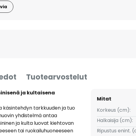
via
iedot
Tuotearvostelut
sinisenä ja kultaisena
Mitat
ja käsintehdyn tarkkuuden ja tuo
Korkeus (cm):
 muovin yhdistelmä antaa
Halkaisija (cm):
sininen ja kulta luovat kiehtovan
oneeseen tai ruokailuhuoneeseen
Ripustus enint. 