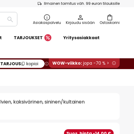
Ilmainen toimitus väh. 99 euron tilauksille
Etsi
Asiakaspalvelu
Kirjaudu sisään
Ostoskorini
t
TARJOUKSET
Yritysasiakkaat
WOW-viikko:
jopa -70 % >
:
TARJOUS
kopioi
Vivien, kaksivärinen, sininen/kultainen
€
Suos. hinta -14,00 €