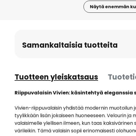
Näytä enemmän ku
Skip
to
the
beginning
Samankaltaisia tuotteita
of
the
images
gallery
Tuotteen yleiskatsaus
Tuotet
Riippuvalaisin Vivien: käsintehtyä eleganssia 
Vivien-riippuvalaisin yhdistää modernin muotoilun 
tyylikkään lisän jokaiseen huoneeseen. Velourin ja
valaisimelle ylellisen ilmeen, kun taas kaksivärinen 
värileikin. Tämä valaisin sopii erinomaisesti olohu