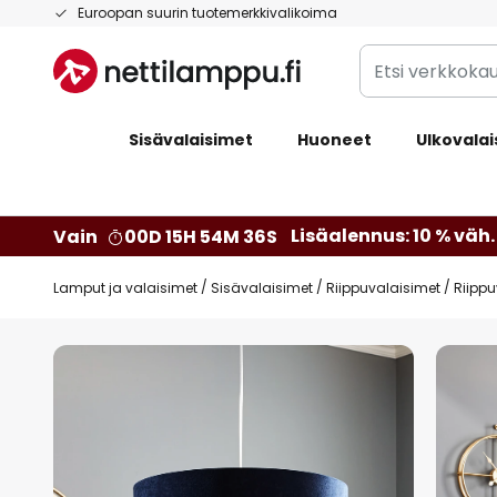
Skip
Euroopan suurin tuotemerkkivalikoima
to
Etsi
Content
verkkokaupan
valikoimasta...
Sisävalaisimet
Huoneet
Ulkovalai
Lisäalennus: 10 % väh. 
Vain
00D 15H 54M 36S
Lamput ja valaisimet
Sisävalaisimet
Riippuvalaisimet
Riippu
Skip
to
the
end
of
the