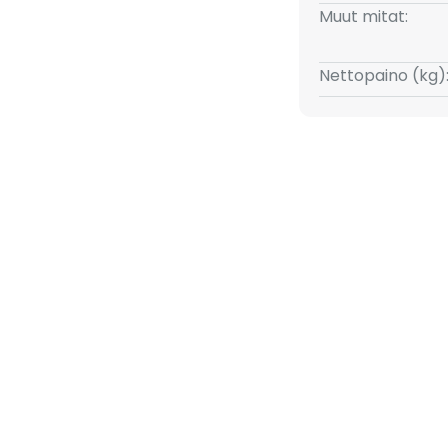
Muut mitat:
isuus on himmennettävyys
Nettopaino (kg)
n. Tämä mahdollistaa valon
lman luomiseksi. Kestävä
en tuotteiden esittelyssä.