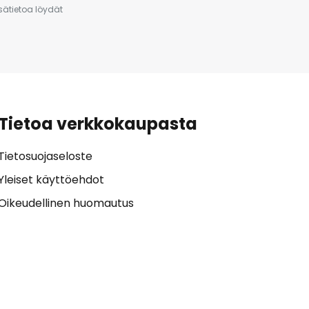
isätietoa löydät
Tietoa verkkokaupasta
Tietosuojaseloste
Yleiset käyttöehdot
Oikeudellinen huomautus