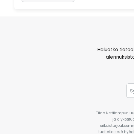
Haluatko tietoa 
alennuksist
Tilaa Nettilampun uut
ja älykotit
erikoistarjouksemm
tuotteita sekä hyöd