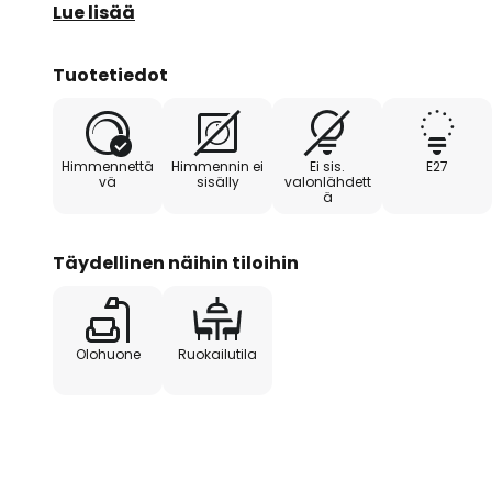
ja luo kutsuvan tunnelman.
Lue lisää
Toinen riippuvalaisimen Vivien erinomainen omina
Tuotetiedot
ulkoisella himmenninllä, joka ei sisälly toimituksee
voimakkuuden joustavan säätämisen halutun tunne
pakkaus korostaa sitoutumista ympäristötietoisuute
Himmennettä
Himmennin ei
Ei sis.
E27
vä
sisälly
valonlähdett
ä
Täydellinen näihin tiloihin
Olohuone
Ruokailutila