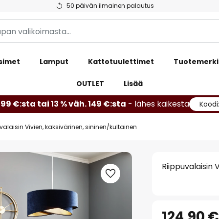
50 päivän ilmainen palautus
simet
Lamput
Kattotuulettimet
Tuotemerki
OUTLET
Lisää
99 €:sta tai 13 % väh. 149 €:sta
- lähes kaikesta
Koodi
valaisin Vivien, kaksivärinen, sininen/kultainen
Riippuvalaisin 
124,90 