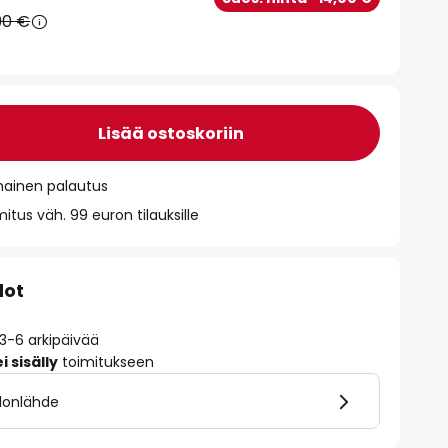
90 €
Lisää ostoskoriin
mainen palautus
itus väh. 99 euron tilauksille
dot
 3-6 arkipäivää
 sisälly
toimitukseen
alonlähde