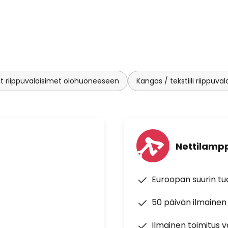
t riippuvalaisimet olohuoneeseen
Kangas / tekstiili riippuva
Nettilampp
Euroopan suurin t
50 päivän ilmainen
Ilmainen toimitus vä