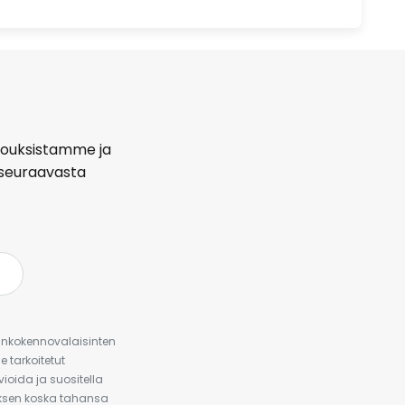
arjouksistamme ja
seuraavasta
urinkokennovalaisinten
 tarkoitetut
ioida ja suositella
auksen koska tahansa