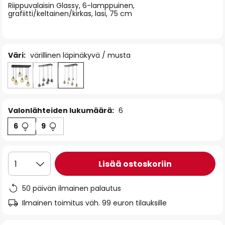
Riippuvalaisin Glassy, 6-lamppuinen,
the
grafiitti/keltainen/kirkas, lasi, 75 cm
images
gallery
Väri:
värillinen läpinäkyvä / musta
Valonlähteiden lukumäärä:
6
6
9
Lisää ostoskoriin
1
50 päivän ilmainen palautus
Ilmainen toimitus väh. 99 euron tilauksille