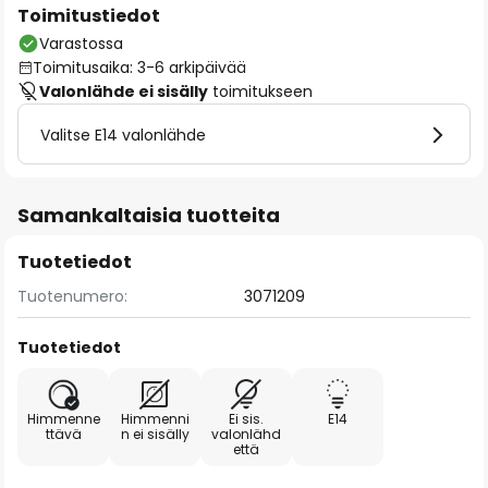
Toimitustiedot
Varastossa
Toimitusaika: 3-6 arkipäivää
Valonlähde ei sisälly
toimitukseen
Valitse E14 valonlähde
Samankaltaisia tuotteita
Tuotetiedot
Tuotenumero:
3071209
Tuotetiedot
Himmenne
Himmenni
Ei sis.
E14
ttävä
n ei sisälly
valonlähd
että