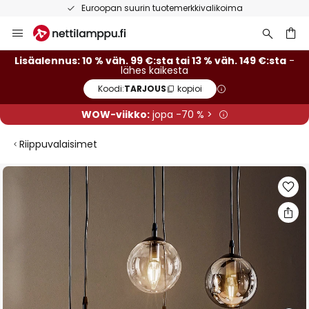
Euroopan suurin tuotemerkkivalikoima
Skip
to
Content
Lisäalennus: 10 % väh. 99 €:sta tai 13 % väh. 149 €:sta
-
lähes kaikesta
Koodi:
TARJOUS
kopioi
WOW-viikko:
jopa -70 % >
Riippuvalaisimet
Skip
to
the
end
of
the
images
gallery