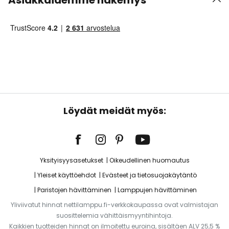
Asiakkaidemme näkemys
Löydät meidät myös:
Yksityisyysasetukset
Oikeudellinen huomautus
Yleiset käyttöehdot
Evästeet ja tietosuojakäytäntö
Paristojen hävittäminen
Lamppujen hävittäminen
Yliviivatut hinnat nettilamppu.fi-verkkokaupassa ovat valmistajan
suosittelemia vähittäismyyntihintoja.
Kaikkien tuotteiden hinnat on ilmoitettu euroina, sisältäen ALV 25,5 %