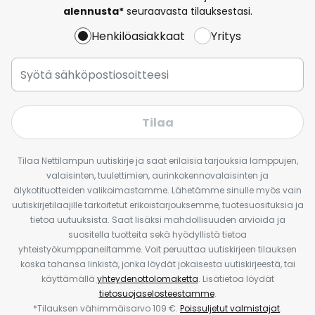
alennusta*
seuraavasta tilauksestasi.
Henkilöasiakkaat
Yritys
Tilaa
Tilaa Nettilampun uutiskirje ja saat erilaisia tarjouksia lamppujen,
valaisinten, tuulettimien, aurinkokennovalaisinten ja
älykotituotteiden valikoimastamme. Lähetämme sinulle myös vain
uutiskirjetilaajille tarkoitetut erikoistarjouksemme, tuotesuosituksia ja
tietoa uutuuksista. Saat lisäksi mahdollisuuden arvioida ja
suositella tuotteita sekä hyödyllistä tietoa
yhteistyökumppaneiltamme. Voit peruuttaa uutiskirjeen tilauksen
koska tahansa linkistä, jonka löydät jokaisesta uutiskirjeestä, tai
käyttämällä
yhteydenottolomaketta
. Lisätietoa löydät
tietosuojaselosteestamme
.
*Tilauksen vähimmäisarvo 109 €.
Poissuljetut valmistajat
.