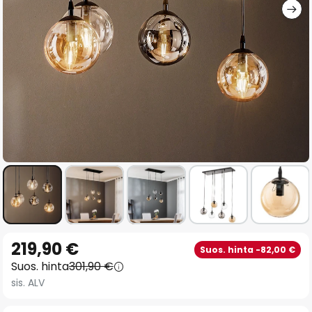
Skip
219,90 €
Suos. hinta -82,00 €
to
Suos. hinta
301,90 €
the
sis. ALV
beginning
of