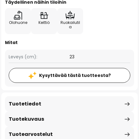
Täydellinen näihin tiloihin
Olohuone
Keittiö
Ruokailutil
a
Mitat
Leveys (cm):
23
Kysyttävää tästä tuotteesta?
Tuotetiedot
Tuotekuvaus
Tuotearvostelut