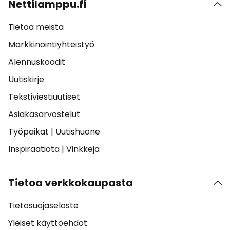
Nettilamppu.fi
Tietoa meistä
Markkinointiyhteistyö
Alennuskoodit
Uutiskirje
Tekstiviestiuutiset
Asiakasarvostelut
Työpaikat
|
Uutishuone
Inspiraatiota
|
Vinkkejä
Tietoa verkkokaupasta
Tietosuojaseloste
Yleiset käyttöehdot