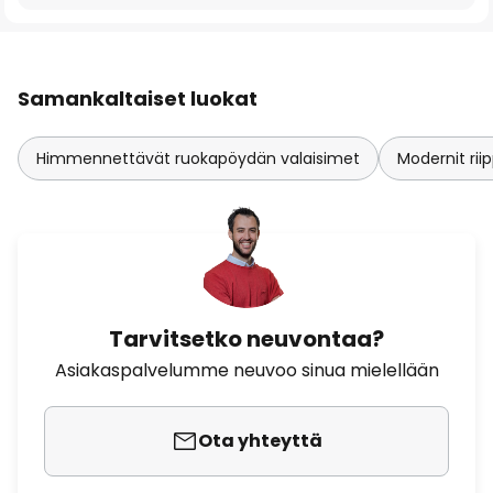
Samankaltaiset luokat
Himmennettävät ruokapöydän valaisimet
Modernit ri
Tarvitsetko neuvontaa?
Asiakaspalvelumme neuvoo sinua mielellään
Ota yhteyttä