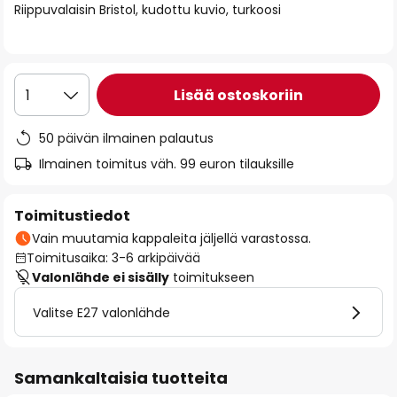
Riippuvalaisin Bristol, kudottu kuvio, turkoosi
the
images
gallery
Lisää ostoskoriin
1
50 päivän ilmainen palautus
Ilmainen toimitus väh. 99 euron tilauksille
Toimitustiedot
Vain muutamia kappaleita jäljellä varastossa.
Toimitusaika: 3-6 arkipäivää
Valonlähde ei sisälly
toimitukseen
Valitse E27 valonlähde
Samankaltaisia tuotteita