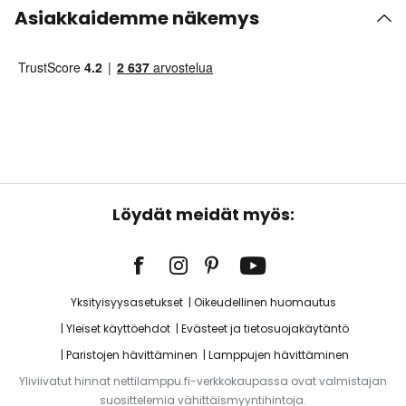
Asiakkaidemme näkemys
Löydät meidät myös:
Yksityisyysasetukset
Oikeudellinen huomautus
Yleiset käyttöehdot
Evästeet ja tietosuojakäytäntö
Paristojen hävittäminen
Lamppujen hävittäminen
Yliviivatut hinnat nettilamppu.fi-verkkokaupassa ovat valmistajan
suosittelemia vähittäismyyntihintoja.