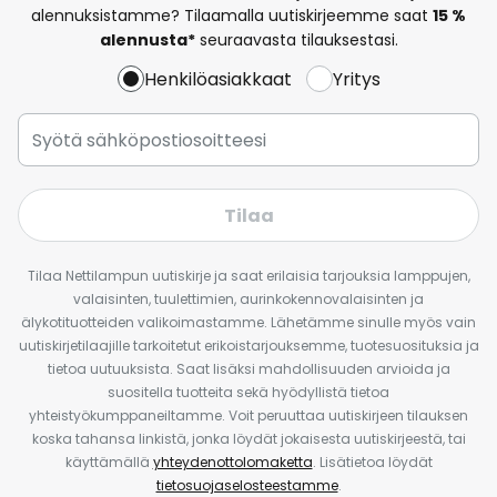
alennuksistamme? Tilaamalla uutiskirjeemme saat
15 %
alennusta*
seuraavasta tilauksestasi.
Henkilöasiakkaat
Yritys
Tilaa
Tilaa Nettilampun uutiskirje ja saat erilaisia tarjouksia lamppujen,
valaisinten, tuulettimien, aurinkokennovalaisinten ja
älykotituotteiden valikoimastamme. Lähetämme sinulle myös vain
uutiskirjetilaajille tarkoitetut erikoistarjouksemme, tuotesuosituksia ja
tietoa uutuuksista. Saat lisäksi mahdollisuuden arvioida ja
suositella tuotteita sekä hyödyllistä tietoa
yhteistyökumppaneiltamme. Voit peruuttaa uutiskirjeen tilauksen
koska tahansa linkistä, jonka löydät jokaisesta uutiskirjeestä, tai
käyttämällä
yhteydenottolomaketta
. Lisätietoa löydät
tietosuojaselosteestamme
.