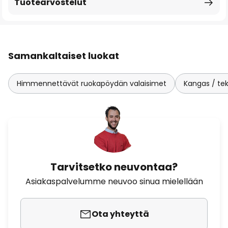
Tuotearvostelut
Samankaltaiset luokat
Himmennettävät ruokapöydän valaisimet
Kangas / teks
Tarvitsetko neuvontaa?
Asiakaspalvelumme neuvoo sinua mielellään
Ota yhteyttä