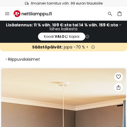
Ilmainen toimitus väh. 99 euron tilauksille
Skip
to
Content
Lisäalennus: 11 % väh. 109 €:sta tai 14 % väh. 159 €:sta
-
lähes kaikesta
Koodi:
VALO
kopioi
Säästöpäivät:
jopa -70 % >
Riippuvalaisimet
Skip
to
the
end
of
the
images
gallery