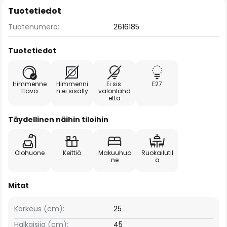
Tuotetiedot
Tuotenumero:
2616185
Tuotetiedot
Himmenne
Himmenni
Ei sis.
E27
ttävä
n ei sisälly
valonlähd
että
Täydellinen näihin tiloihin
Olohuone
Keittiö
Makuuhuo
Ruokailutil
ne
a
Mitat
Korkeus (cm):
25
Halkaisija (cm):
45