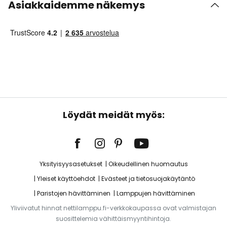
Asiakkaidemme näkemys
Löydät meidät myös:
Yksityisyysasetukset
Oikeudellinen huomautus
Yleiset käyttöehdot
Evästeet ja tietosuojakäytäntö
Paristojen hävittäminen
Lamppujen hävittäminen
Yliviivatut hinnat nettilamppu.fi-verkkokaupassa ovat valmistajan
suosittelemia vähittäismyyntihintoja.