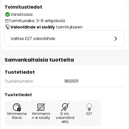
Toimitustiedot
Varastossa
Toimitusaika: 3-6 arkipäivää
Valonlähde ei sisälly
toimitukseen
Valitse E27 valonlähde
Samankaltaisia tuotteita
Tuotetiedot
Tuotenumero:
8601011
Tuotetiedot
Himmenne
Himmenni
Ei sis.
E27
ttävä
n ei sisälly
valonlähd
että