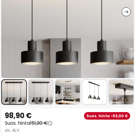
gallery
Skip
98,90 €
Suos. hinta -53,00 €
to
Suos. hinta
151,90 €
the
sis. ALV
beginning