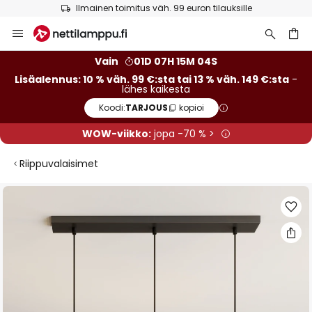
Ilmainen toimitus väh. 99 euron tilauksille
Skip
to
Content
Vain
01D 07H 15M 04S
Lisäalennus: 10 % väh. 99 €:sta tai 13 % väh. 149 €:sta
-
lähes kaikesta
Koodi:
TARJOUS
kopioi
WOW-viikko:
jopa -70 % >
Riippuvalaisimet
Skip
to
the
end
of
the
images