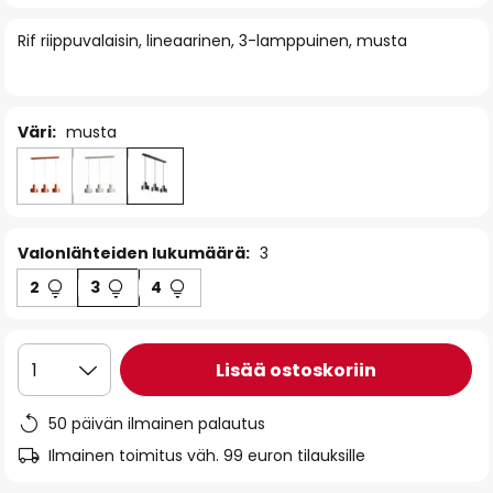
of
Rif riippuvalaisin, lineaarinen, 3-lamppuinen, musta
the
images
gallery
Väri:
musta
Valonlähteiden lukumäärä:
3
2
3
4
Lisää ostoskoriin
1
50 päivän ilmainen palautus
Ilmainen toimitus väh. 99 euron tilauksille