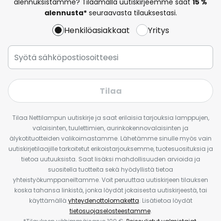
alennuksistamme? Tilaamalla uutiskirjeemme saat
15 %
alennusta*
seuraavasta tilauksestasi.
Henkilöasiakkaat
Yritys
Tilaa
Tilaa Nettilampun uutiskirje ja saat erilaisia tarjouksia lamppujen,
valaisinten, tuulettimien, aurinkokennovalaisinten ja
älykotituotteiden valikoimastamme. Lähetämme sinulle myös vain
uutiskirjetilaajille tarkoitetut erikoistarjouksemme, tuotesuosituksia ja
tietoa uutuuksista. Saat lisäksi mahdollisuuden arvioida ja
suositella tuotteita sekä hyödyllistä tietoa
yhteistyökumppaneiltamme. Voit peruuttaa uutiskirjeen tilauksen
koska tahansa linkistä, jonka löydät jokaisesta uutiskirjeestä, tai
käyttämällä
yhteydenottolomaketta
. Lisätietoa löydät
tietosuojaselosteestamme
.