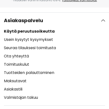
*Tilauksen vähimmäisarvo 109 €.
Poissuljetut valmistajat
.
Asiakaspalvelu
Käytä peruutusoikeutta
Usein kysytyt kysymykset
Seuraa tilauksesi toimitusta
Ota yhteyttä
Toimituskulut
Tuotteiden palauttaminen
Maksutavat
Asiakastili
Valmistajan takuu