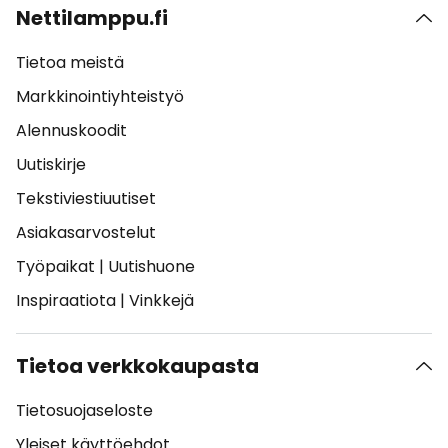
Nettilamppu.fi
Tietoa meistä
Markkinointiyhteistyö
Alennuskoodit
Uutiskirje
Tekstiviestiuutiset
Asiakasarvostelut
Työpaikat
|
Uutishuone
Inspiraatiota
|
Vinkkejä
Tietoa verkkokaupasta
Tietosuojaseloste
Yleiset käyttöehdot