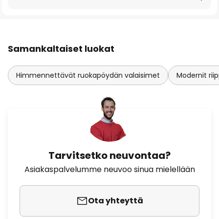
Samankaltaiset luokat
Himmennettävät ruokapöydän valaisimet
Modernit ri
Tarvitsetko neuvontaa?
Asiakaspalvelumme neuvoo sinua mielellään
Ota yhteyttä