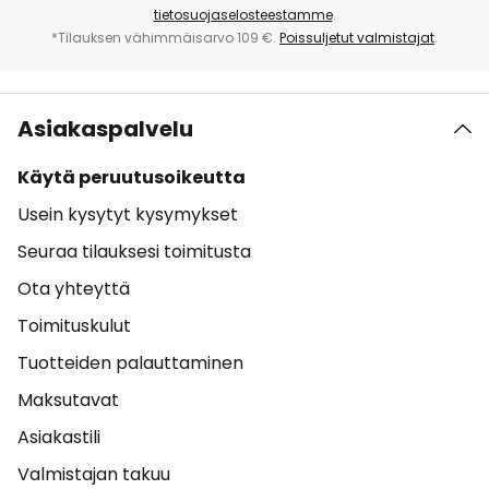
tietosuojaselosteestamme
.
*Tilauksen vähimmäisarvo 109 €.
Poissuljetut valmistajat
.
Asiakaspalvelu
Käytä peruutusoikeutta
Usein kysytyt kysymykset
Seuraa tilauksesi toimitusta
Ota yhteyttä
Toimituskulut
Tuotteiden palauttaminen
Maksutavat
Asiakastili
Valmistajan takuu