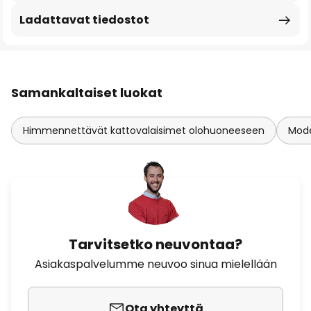
Ladattavat tiedostot
Samankaltaiset luokat
Himmennettävät kattovalaisimet olohuoneeseen
Mode
Tarvitsetko neuvontaa?
Asiakaspalvelumme neuvoo sinua mielellään
Ota yhteyttä