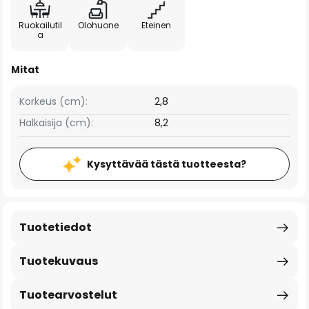
Ruokailutil
Olohuone
Eteinen
a
Mitat
Korkeus (cm):
2,8
Halkaisija (cm):
8,2
Kysyttävää tästä tuotteesta?
Tuotetiedot
Tuotekuvaus
Tuotearvostelut