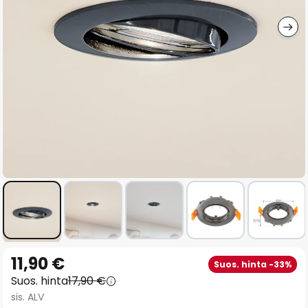
gallery
Skip
11,90 €
Suos. hinta -33%
to
Suos. hinta
17,90 €
the
sis. ALV
beginning