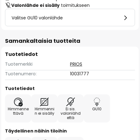
Valonlähde ei sisälly
toimitukseen
Valitse GU10 valonlähde
Samankaltaisia tuotteita
Tuotetiedot
Tuotemerkki
PRIOS
Tuotenumero:
10031777
Tuotetiedot
Himmenne
Himmenni
Ei sis.
GU10
ttävä
n ei sisälly
valonlähd
että
Täydellinen näihin tiloihin