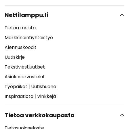
Nettilamppu.fi
Tietoa meistä
Markkinointiyhteistyö
Alennuskoodit
Uutiskirje
Tekstiviestiuutiset
Asiakasarvostelut
Työpaikat
|
Uutishuone
Inspiraatiota
|
Vinkkejä
Tietoa verkkokaupasta
Tietosuojaseloste