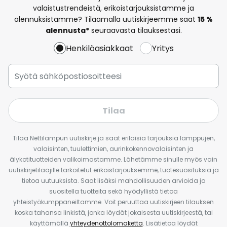
valaistustrendeistä, erikoistarjouksistamme ja
alennuksistamme? Tilaamalla uutiskirjeemme saat
15 %
alennusta*
seuraavasta tilauksestasi.
Henkilöasiakkaat
Yritys
Tilaa
Tilaa Nettilampun uutiskirje ja saat erilaisia tarjouksia lamppujen,
valaisinten, tuulettimien, aurinkokennovalaisinten ja
älykotituotteiden valikoimastamme. Lähetämme sinulle myös vain
uutiskirjetilaajille tarkoitetut erikoistarjouksemme, tuotesuosituksia ja
tietoa uutuuksista. Saat lisäksi mahdollisuuden arvioida ja
suositella tuotteita sekä hyödyllistä tietoa
yhteistyökumppaneiltamme. Voit peruuttaa uutiskirjeen tilauksen
koska tahansa linkistä, jonka löydät jokaisesta uutiskirjeestä, tai
käyttämällä
yhteydenottolomaketta
. Lisätietoa löydät