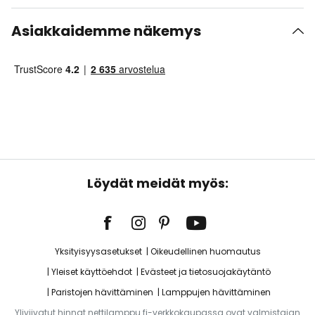
Asiakkaidemme näkemys
Löydät meidät myös:
Yksityisyysasetukset
Oikeudellinen huomautus
Yleiset käyttöehdot
Evästeet ja tietosuojakäytäntö
Paristojen hävittäminen
Lamppujen hävittäminen
Yliviivatut hinnat nettilamppu.fi-verkkokaupassa ovat valmistajan