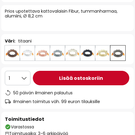
of
Prios upotettava kattovalaisin Fibur, tummanharmaa,
the
alumiini, Ø 8,2 cm
images
gallery
Väri:
titaani
Lisää ostoskoriin
1
50 päivän ilmainen palautus
Ilmainen toimitus väh. 99 euron tilauksille
Toimitustiedot
Varastossa
Toimitusaika: 3-6 arkipäivää