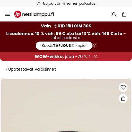
Ilmainen toimitus väh. 99 euron tilauksille
Skip
to
Content
Vain
01D 19H 01M 30S
Lisäalennus: 10 % väh. 99 €:sta tai 13 % väh. 149 €:sta
-
lähes kaikesta
Koodi:
TARJOUS
kopioi
WOW-viikko:
jopa -70 % >
Upotettavat valaisimet
Skip
to
the
end
of
the
images