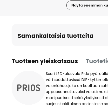
Näytä enemmän ku
Skip
to
the
beginning
Samankaltaisia tuotteita
of
the
images
gallery
Tuotteen yleiskatsaus
Tuotet
Suuri LED-alasvalo Rida pyöreällä,
väri säädettävissä DIP-kytkimell
valonlähde, joka on kooltaan suht
uppoasennettavaksi valaisimeksi 
monipuolisesti sekä yksityisesti e
suojausluokituksen ansiosta se s