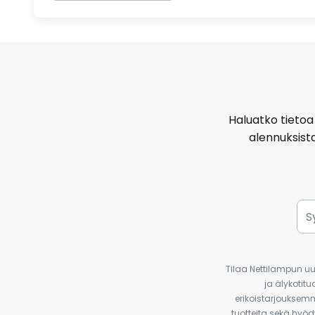
Haluatko tietoa 
alennuksist
Tilaa Nettilampun uut
ja älykotit
erikoistarjouksemm
tuotteita sekä hyöd