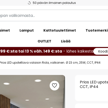
50 päivän ilmainen palautus
simet
Lamput
Kattotuulettimet
Tuotemerki
OUTLET
Lisää
99 €:sta tai 13 % väh. 149 €:sta
- lähes kaikesta
Koodi
Prios LED upotettava valaisin Rida, valkoinen. Ø 23 cm, 25W, CCT, IP44
Prios LED upote
CCT, IP44