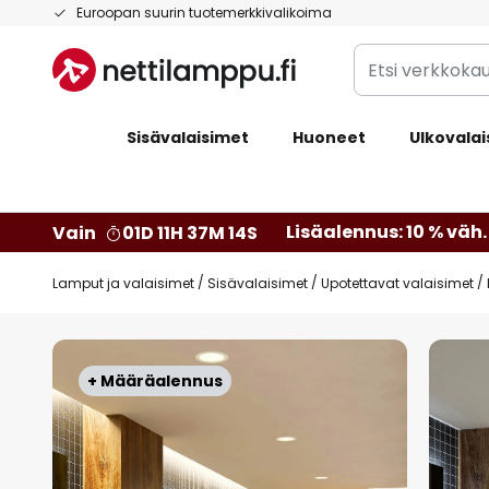
Skip
Euroopan suurin tuotemerkkivalikoima
to
Etsi
Content
verkkokaupan
valikoimasta...
Sisävalaisimet
Huoneet
Ulkovalai
Lisäalennus: 10 % väh. 
Vain
01D 11H 37M 13S
Lamput ja valaisimet
Sisävalaisimet
Upotettavat valaisimet
Skip
to
+ Määräalennus
the
end
of
the