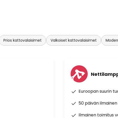
Prios kattovalaisimet
Valkoiset kattovalaisimet
Modern
Nettilampp
Euroopan suurin t
50 päivän ilmainen
Ilmainen toimitus vä