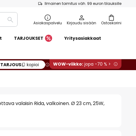
Ilmainen toimitus väh. 99 euron tilauksille
Etsi
Asiakaspalvelu
Kirjaudu sisään
Ostoskorini
t
TARJOUKSET
Yritysasiakkaat
WOW-viikko:
jopa -70 % >
:
TARJOUS
kopioi
ttava valaisin Rida, valkoinen. Ø 23 cm, 25W,