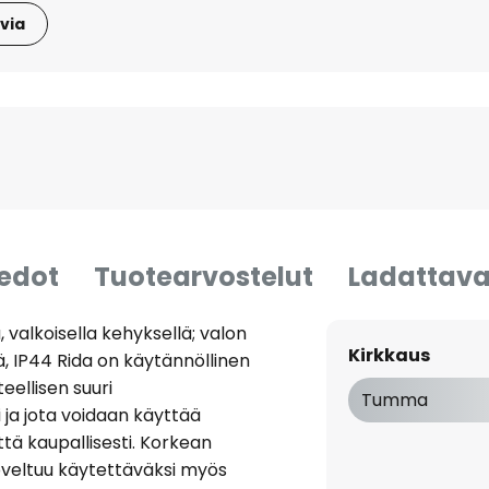
via
iedot
Tuotearvostelut
Ladattava
 valkoisella kehyksellä; valon
Kirkkaus
ä, IP44 Rida on käytännöllinen
eellisen suuri
Tumma
ja jota voidaan käyttää
ttä kaupallisesti. Korkean
oveltuu käytettäväksi myös