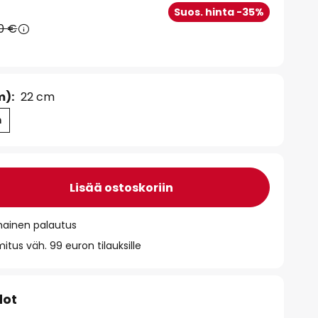
Suos. hinta -35%
0 €
m):
22 cm
m
Lisää ostoskoriin
mainen palautus
itus väh. 99 euron tilauksille
dot