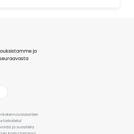
arjouksistamme ja
seuraavasta
urinkokennovalaisinten
 tarkoitetut
ioida ja suositella
auksen koska tahansa