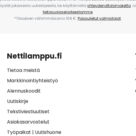
 löydät jokaisesta uutiskirjeestä, tai käyttämällä
yhteydenottolomaketta
. L
tietosuojaselosteestamme
.
*Tilauksen vähimmäisarvo 109 €.
Poissuljetut valmistajat
.
Nettilamppu.fi
Tietoa meistä
Markkinointiyhteistyö
Alennuskoodit
Uutiskirje
Tekstiviestiuutiset
Asiakasarvostelut
Työpaikat
|
Uutishuone