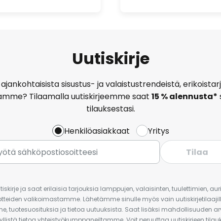
Uutiskirje
ajankohtaisista sisustus- ja valaistustrendeistä, erikoist
amme? Tilaamalla uutiskirjeemme saat
15 % alennusta*
tilauksestasi.
Henkilöasiakkaat
Yritys
Tilaa
iskirje ja saat erilaisia tarjouksia lamppujen, valaisinten, tuulettimien, a
uotteiden valikoimastamme. Lähetämme sinulle myös vain uutiskirjetilaajille
e, tuotesuosituksia ja tietoa uutuuksista. Saat lisäksi mahdollisuuden arv
yllistä tietoa yhteistyökumppaneiltamme. Voit peruuttaa uutiskirjeen til