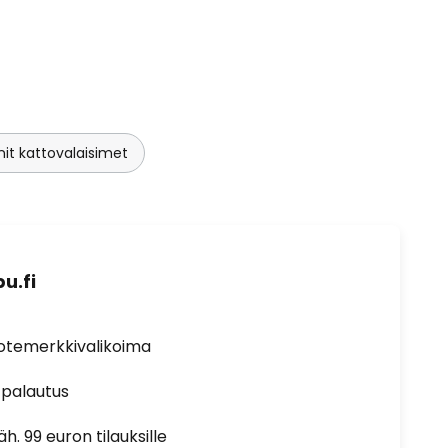
it kattovalaisimet
u.fi
uotemerkkivalikoima
 palautus
h. 99 euron tilauksille