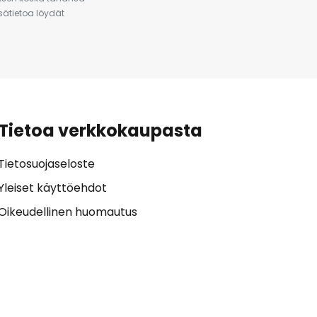
isätietoa löydät
Tietoa verkkokaupasta
Tietosuojaseloste
Yleiset käyttöehdot
Oikeudellinen huomautus