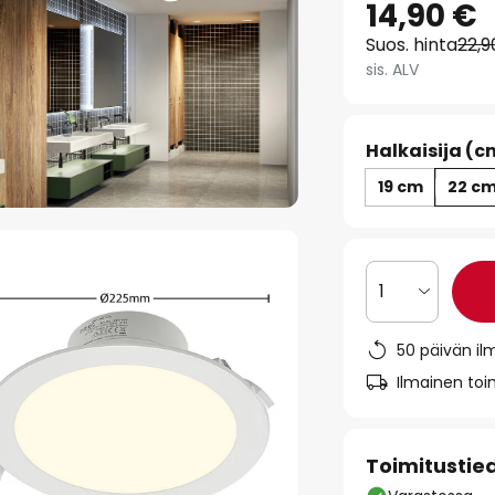
14,90 €
Suos. hinta
22,9
sis. ALV
Halkaisija (c
19 cm
22 c
1
50 päivän il
Ilmainen toim
Toimitustie