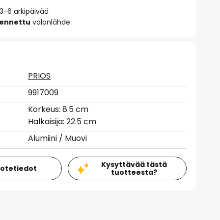
 3-6 arkipäivää
sennettu
valonlähde
PRIOS
9917009
Korkeus: 8.5 cm
Halkaisija: 22.5 cm
Alumiini / Muovi
Kysyttävää tästä
uotetiedot
tuotteesta?