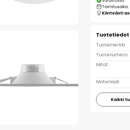
Varastossa
Toimitusaika:
Kiinteästi a
Tuotetiedot
Tuotemerkki
Tuotenumero:
Mitat:
Materiaali:
Kaikki t