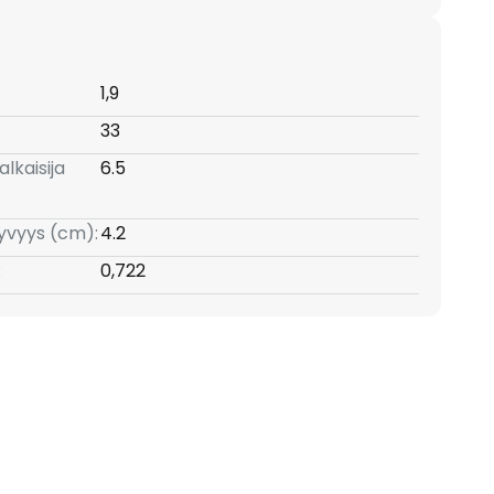
1,9
33
lkaisija
6.5
yvyys (cm):
4.2
:
0,722