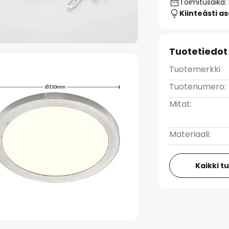
Toimitusaika:
Kiinteästi a
Tuotetiedot
Tuotemerkki
Tuotenumero:
Mitat:
Materiaali:
Kaikki t