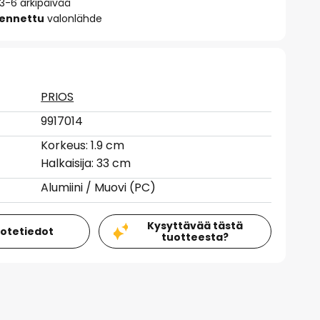
 3-6 arkipäivää
sennettu
valonlähde
PRIOS
9917014
Korkeus: 1.9 cm
Halkaisija: 33 cm
Alumiini / Muovi (PC)
Kysyttävää tästä
uotetiedot
tuotteesta?