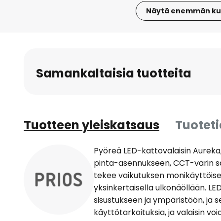
Näytä enemmän ku
Skip
to
the
beginning
Samankaltaisia tuotteita
of
the
images
gallery
Tuotteen yleiskatsaus
Tuotet
Pyöreä LED-kattovalaisin Aureka
pinta-asennukseen, CCT-värin s
tekee vaikutuksen monikäyttöisel
yksinkertaisella ulkonäöllään. L
sisustukseen ja ympäristöön, ja 
käyttötarkoituksia, ja valaisin v