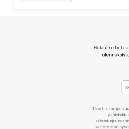
Haluatko tietoa 
alennuksist
Tilaa Nettilampun uut
ja älykotit
erikoistarjouksemm
tuotteita sekä hyöd