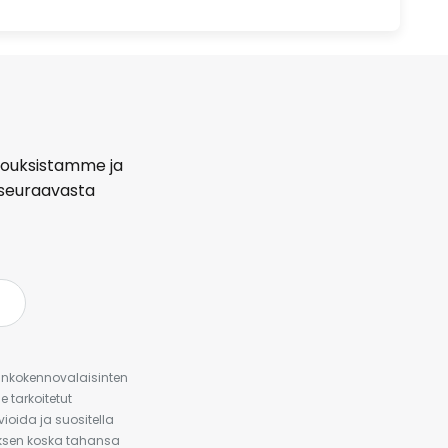
arjouksistamme ja
seuraavasta
urinkokennovalaisinten
 tarkoitetut
ioida ja suositella
auksen koska tahansa