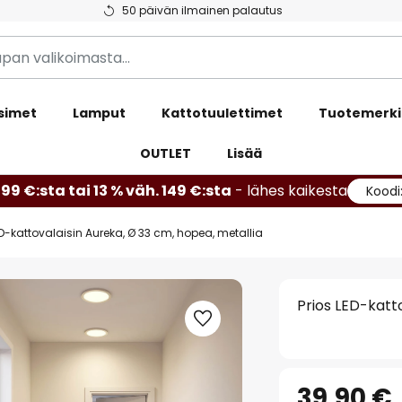
50 päivän ilmainen palautus
simet
Lamput
Kattotuulettimet
Tuotemerki
OUTLET
Lisää
99 €:sta tai 13 % väh. 149 €:sta
- lähes kaikesta
Koodi
ED-kattovalaisin Aureka, Ø 33 cm, hopea, metallia
Prios LED-katt
39,90 €