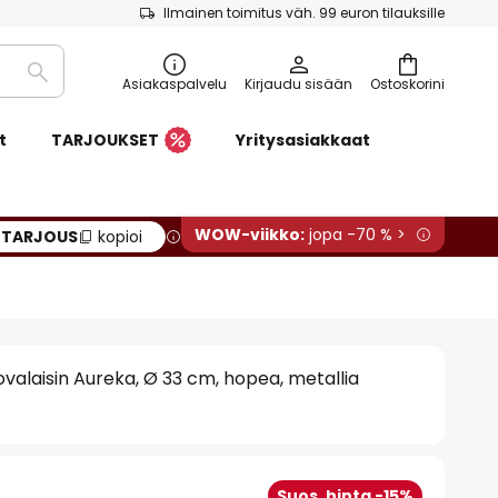
Ilmainen toimitus väh. 99 euron tilauksille
Etsi
Asiakaspalvelu
Kirjaudu sisään
Ostoskorini
t
TARJOUKSET
Yritysasiakkaat
WOW-viikko:
jopa -70 % >
:
TARJOUS
kopioi
ovalaisin Aureka, Ø 33 cm, hopea, metallia
Suos. hinta -15%