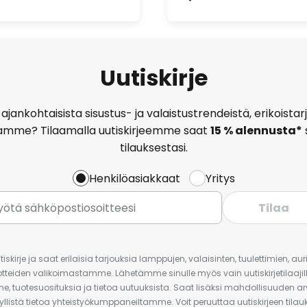
Uutiskirje
ajankohtaisista sisustus- ja valaistustrendeistä, erikoist
amme? Tilaamalla uutiskirjeemme saat
15 % alennusta*
tilauksestasi.
Henkilöasiakkaat
Yritys
Tilaa
iskirje ja saat erilaisia tarjouksia lamppujen, valaisinten, tuulettimien, a
uotteiden valikoimastamme. Lähetämme sinulle myös vain uutiskirjetilaajille
e, tuotesuosituksia ja tietoa uutuuksista. Saat lisäksi mahdollisuuden arv
yllistä tietoa yhteistyökumppaneiltamme. Voit peruuttaa uutiskirjeen til