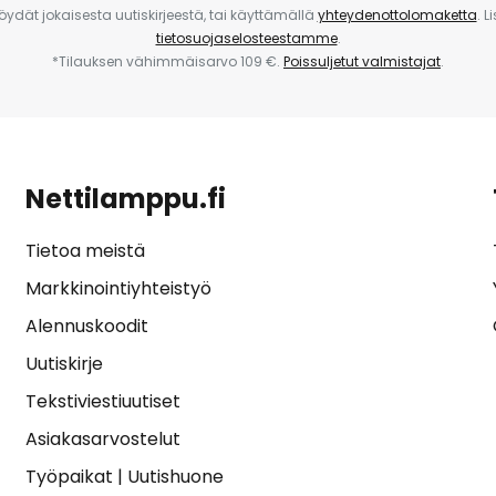
 löydät jokaisesta uutiskirjeestä, tai käyttämällä
yhteydenottolomaketta
. L
tietosuojaselosteestamme
.
*Tilauksen vähimmäisarvo 109 €.
Poissuljetut valmistajat
.
Nettilamppu.fi
Tietoa meistä
Markkinointiyhteistyö
Alennuskoodit
Uutiskirje
Tekstiviestiuutiset
Asiakasarvostelut
Työpaikat
|
Uutishuone