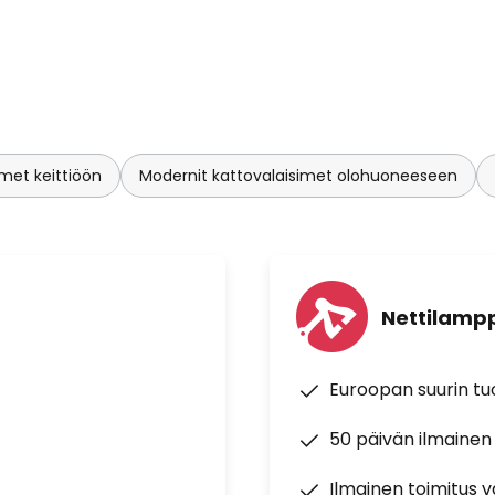
imet keittiöön
Modernit kattovalaisimet olohuoneeseen
Nettilampp
Euroopan suurin t
50 päivän ilmainen
Ilmainen toimitus vä