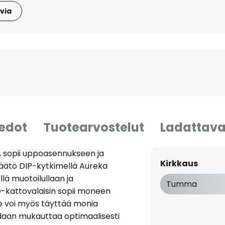
via
iedot
Tuotearvostelut
Ladattava
, sopii uppoasennukseen ja
Kirkkaus
äätö DIP-kytkimellä Aureka
lä muotoilullaan ja
Tumma
ED-kattovalaisin sopii moneen
se voi myös täyttää monia
oidaan mukauttaa optimaalisesti