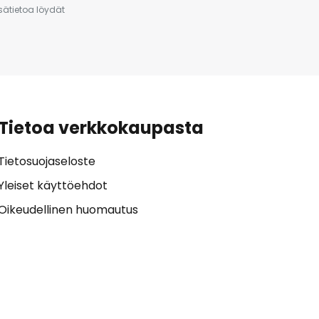
isätietoa löydät
Tietoa verkkokaupasta
Tietosuojaseloste
Yleiset käyttöehdot
Oikeudellinen huomautus