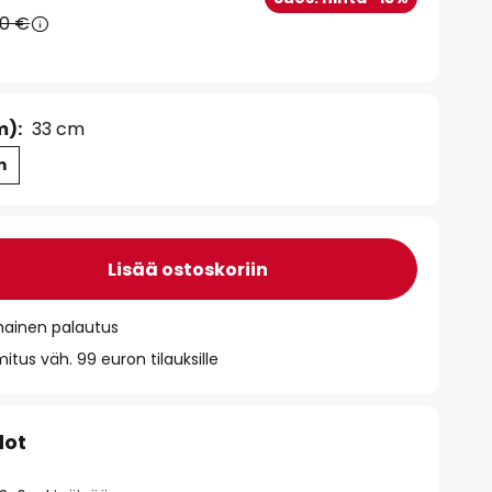
90 €
m):
33 cm
m
Lisää ostoskoriin
mainen palautus
itus väh. 99 euron tilauksille
dot