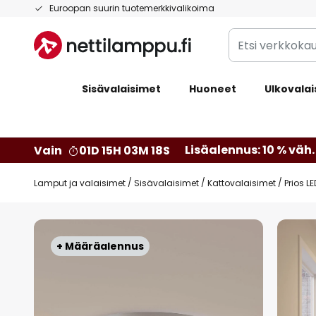
Skip
Euroopan suurin tuotemerkkivalikoima
to
Etsi
Content
verkkokaupan
valikoimasta...
Sisävalaisimet
Huoneet
Ulkovalai
Lisäalennus: 10 % väh. 
Vain
01D 15H 03M 17S
Lamput ja valaisimet
Sisävalaisimet
Kattovalaisimet
Prios L
Skip
to
+ Määräalennus
the
end
of
the