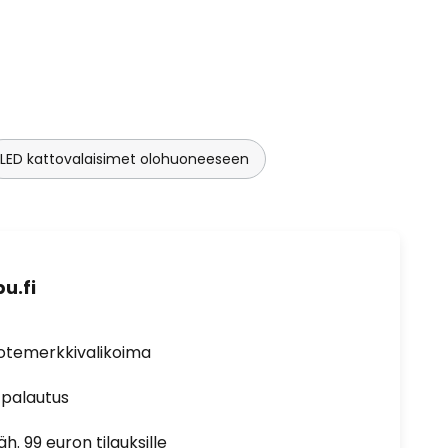
LED kattovalaisimet olohuoneeseen
u.fi
uotemerkkivalikoima
 palautus
h. 99 euron tilauksille