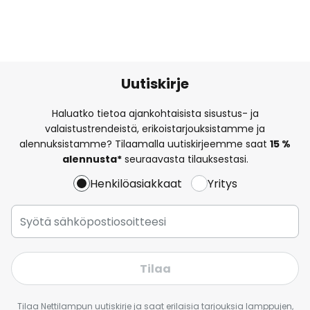
Uutiskirje
Haluatko tietoa ajankohtaisista sisustus- ja
valaistustrendeistä, erikoistarjouksistamme ja
alennuksistamme? Tilaamalla uutiskirjeemme saat
15 %
alennusta*
seuraavasta tilauksestasi.
Henkilöasiakkaat
Yritys
Tilaa
Tilaa Nettilampun uutiskirje ja saat erilaisia tarjouksia lamppujen,