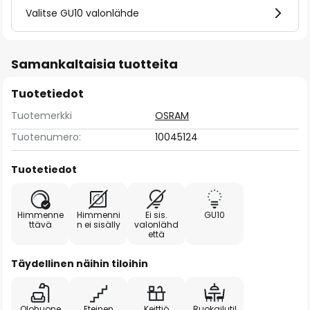
Valitse GU10 valonlähde
Samankaltaisia tuotteita
Tuotetiedot
Tuotemerkki
OSRAM
Tuotenumero:
10045124
Tuotetiedot
Himmenne
Himmenni
Ei sis.
GU10
ttävä
n ei sisälly
valonlähd
että
Täydellinen näihin tiloihin
Olohuone
Eteinen
Keittiö
Ruokailutil