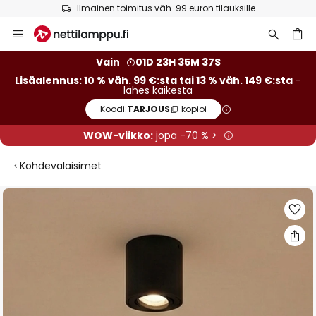
Ilmainen toimitus väh. 99 euron tilauksille
Skip
to
Content
Vain
01D 23H 35M 37S
Lisäalennus: 10 % väh. 99 €:sta tai 13 % väh. 149 €:sta
-
lähes kaikesta
Koodi:
TARJOUS
kopioi
WOW-viikko:
jopa -70 % >
Kohdevalaisimet
Skip
to
the
end
of
the
images