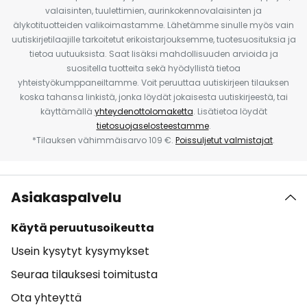
valaisinten, tuulettimien, aurinkokennovalaisinten ja
älykotituotteiden valikoimastamme. Lähetämme sinulle myös vain
uutiskirjetilaajille tarkoitetut erikoistarjouksemme, tuotesuosituksia ja
tietoa uutuuksista. Saat lisäksi mahdollisuuden arvioida ja
suositella tuotteita sekä hyödyllistä tietoa
yhteistyökumppaneiltamme. Voit peruuttaa uutiskirjeen tilauksen
koska tahansa linkistä, jonka löydät jokaisesta uutiskirjeestä, tai
käyttämällä
yhteydenottolomaketta
. Lisätietoa löydät
tietosuojaselosteestamme
.
*Tilauksen vähimmäisarvo 109 €.
Poissuljetut valmistajat
.
Asiakaspalvelu
Käytä peruutusoikeutta
Usein kysytyt kysymykset
Seuraa tilauksesi toimitusta
Ota yhteyttä