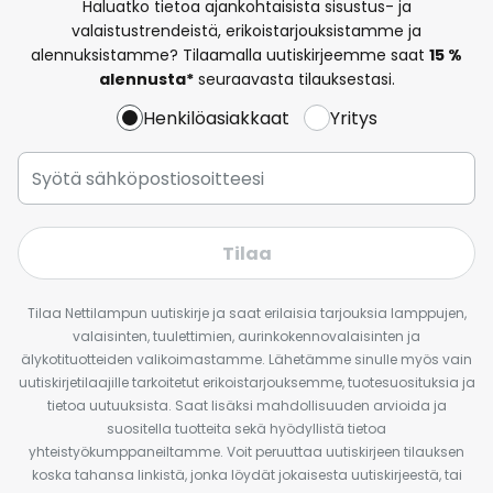
Haluatko tietoa ajankohtaisista sisustus- ja
valaistustrendeistä, erikoistarjouksistamme ja
alennuksistamme? Tilaamalla uutiskirjeemme saat
15 %
alennusta*
seuraavasta tilauksestasi.
Henkilöasiakkaat
Yritys
Tilaa
Tilaa Nettilampun uutiskirje ja saat erilaisia tarjouksia lamppujen,
valaisinten, tuulettimien, aurinkokennovalaisinten ja
älykotituotteiden valikoimastamme. Lähetämme sinulle myös vain
uutiskirjetilaajille tarkoitetut erikoistarjouksemme, tuotesuosituksia ja
tietoa uutuuksista. Saat lisäksi mahdollisuuden arvioida ja
suositella tuotteita sekä hyödyllistä tietoa
yhteistyökumppaneiltamme. Voit peruuttaa uutiskirjeen tilauksen
koska tahansa linkistä, jonka löydät jokaisesta uutiskirjeestä, tai