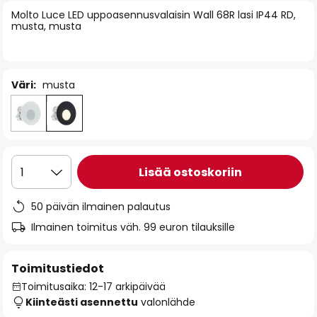
of
Molto Luce LED uppoasennusvalaisin Wall 68R lasi IP44 RD,
musta, musta
the
images
gallery
Väri:
musta
Lisää ostoskoriin
1
50 päivän ilmainen palautus
Ilmainen toimitus väh. 99 euron tilauksille
Toimitustiedot
Toimitusaika: 12-17 arkipäivää
Kiinteästi asennettu
valonlähde