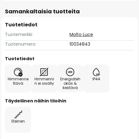
Samankaltaisia tuotteita
Tuotetiedot
Tuotemerkki
Molto Luce
Tuotenumero:
10034843
Tuotetiedot
Himmenne
Himmenni
Energiateh
IP44
ttävä
n ei sisälly
okas &
kestävä
Täydellinen näihin tiloihin
Eteinen