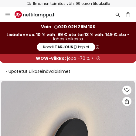
Ilmainen toimitus väh. 99 euron tilauksille
Skip
to
Content
Vain
02D 02H 29M 10S
Lisäalennus: 10 % väh. 99 €:sta tai 13 % väh. 149 €:sta
-
lähes kaikesta
Koodi:
TARJOUS
kopioi
WOW-viikko:
jopa -70 % >
Upotetut ulkoseinävalaisimet
Skip
to
the
end
of
the
images