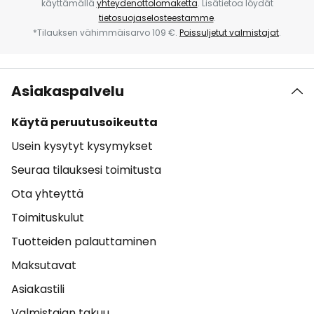
käyttämällä
yhteydenottolomaketta
. Lisätietoa löydät
tietosuojaselosteestamme
.
*Tilauksen vähimmäisarvo 109 €.
Poissuljetut valmistajat
.
Asiakaspalvelu
Käytä peruutusoikeutta
Usein kysytyt kysymykset
Seuraa tilauksesi toimitusta
Ota yhteyttä
Toimituskulut
Tuotteiden palauttaminen
Maksutavat
Asiakastili
Valmistajan takuu