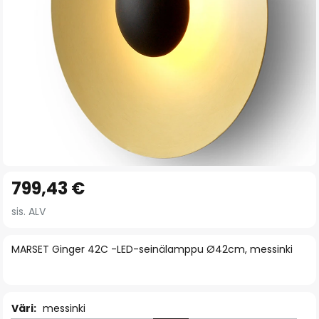
Skip
799,43 €
to
the
sis. ALV
beginning
of
MARSET Ginger 42C -LED-seinälamppu Ø42cm, messinki
the
images
gallery
Väri:
messinki