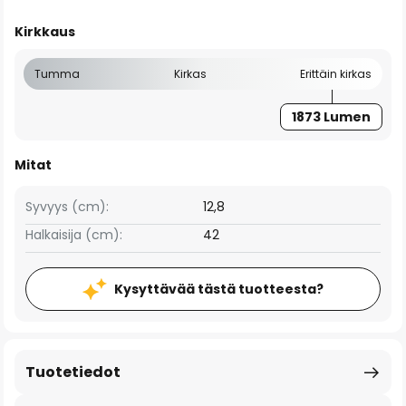
Kirkkaus
Tumma
Kirkas
Erittäin kirkas
1873 Lumen
Mitat
Syvyys (cm):
12,8
Halkaisija (cm):
42
Kysyttävää tästä tuotteesta?
Tuotetiedot