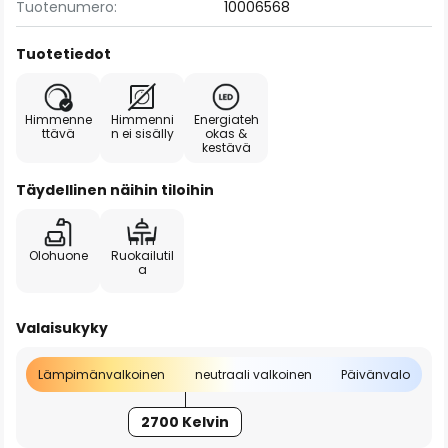
Tuotenumero:
10006568
Tuotetiedot
Himmenne
Himmenni
Energiateh
ttävä
n ei sisälly
okas &
kestävä
Täydellinen näihin tiloihin
Olohuone
Ruokailutil
a
Valaisukyky
Lämpimänvalkoinen
neutraali valkoinen
Päivänvalo
2700 Kelvin