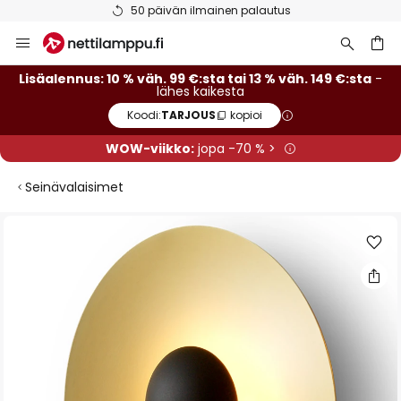
50 päivän ilmainen palautus
Skip
to
Content
Lisäalennus: 10 % väh. 99 €:sta tai 13 % väh. 149 €:sta
-
lähes kaikesta
Koodi:
TARJOUS
kopioi
WOW-viikko:
jopa -70 % >
Seinävalaisimet
Skip
to
the
end
of
the
images
gallery