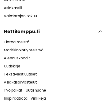
Asiakastili
Valmistajan takuu
Nettilamppu.fi
Tietoa meistä
Markkinointiyhteistyö
Alennuskoodit
Uutiskirje
Tekstiviestiuutiset
Asiakasarvostelut
Työpaikat
|
Uutishuone
Inspiraatiota
|
Vinkkejä