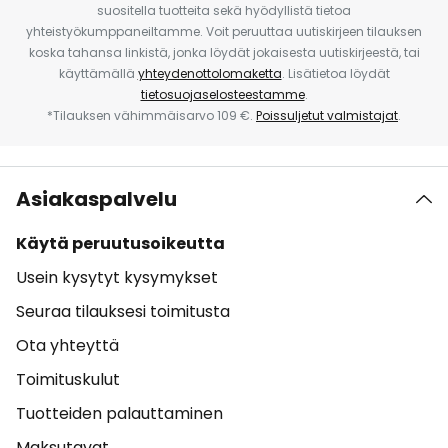
suositella tuotteita sekä hyödyllistä tietoa
yhteistyökumppaneiltamme. Voit peruuttaa uutiskirjeen tilauksen
koska tahansa linkistä, jonka löydät jokaisesta uutiskirjeestä, tai
käyttämällä
yhteydenottolomaketta
. Lisätietoa löydät
tietosuojaselosteestamme
.
*Tilauksen vähimmäisarvo 109 €.
Poissuljetut valmistajat
.
Asiakaspalvelu
Käytä peruutusoikeutta
Usein kysytyt kysymykset
Seuraa tilauksesi toimitusta
Ota yhteyttä
Toimituskulut
Tuotteiden palauttaminen
Maksutavat