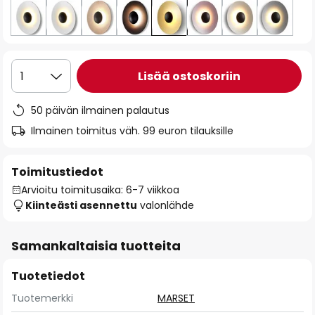
Lisää ostoskoriin
1
50 päivän ilmainen palautus
Ilmainen toimitus väh. 99 euron tilauksille
Toimitustiedot
Arvioitu toimitusaika: 6-7 viikkoa
Kiinteästi asennettu
valonlähde
Samankaltaisia tuotteita
Tuotetiedot
Tuotemerkki
MARSET