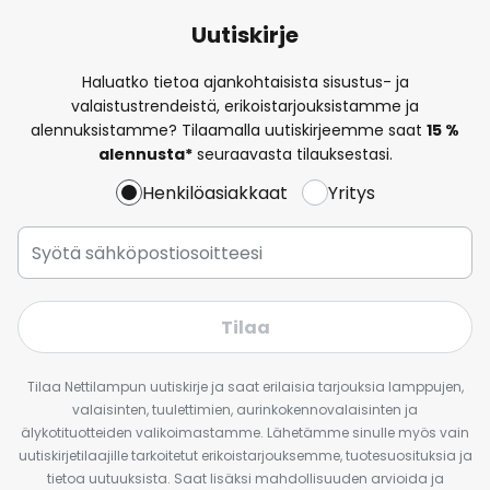
Uutiskirje
Haluatko tietoa ajankohtaisista sisustus- ja
valaistustrendeistä, erikoistarjouksistamme ja
alennuksistamme? Tilaamalla uutiskirjeemme saat
15 %
alennusta*
seuraavasta tilauksestasi.
Henkilöasiakkaat
Yritys
Tilaa
Tilaa Nettilampun uutiskirje ja saat erilaisia tarjouksia lamppujen,
valaisinten, tuulettimien, aurinkokennovalaisinten ja
älykotituotteiden valikoimastamme. Lähetämme sinulle myös vain
uutiskirjetilaajille tarkoitetut erikoistarjouksemme, tuotesuosituksia ja
tietoa uutuuksista. Saat lisäksi mahdollisuuden arvioida ja