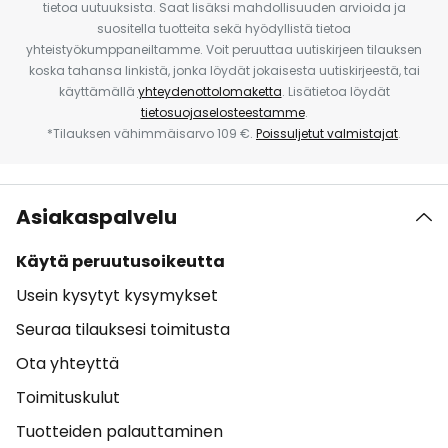
tietoa uutuuksista. Saat lisäksi mahdollisuuden arvioida ja
suositella tuotteita sekä hyödyllistä tietoa
yhteistyökumppaneiltamme. Voit peruuttaa uutiskirjeen tilauksen
koska tahansa linkistä, jonka löydät jokaisesta uutiskirjeestä, tai
käyttämällä
yhteydenottolomaketta
. Lisätietoa löydät
tietosuojaselosteestamme
.
*Tilauksen vähimmäisarvo 109 €.
Poissuljetut valmistajat
.
Asiakaspalvelu
Käytä peruutusoikeutta
Usein kysytyt kysymykset
Seuraa tilauksesi toimitusta
Ota yhteyttä
Toimituskulut
Tuotteiden palauttaminen