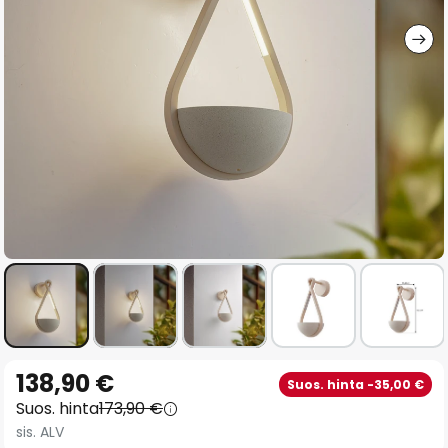
gallery
Skip
138,90 €
Suos. hinta -35,00 €
to
Suos. hinta
173,90 €
the
sis. ALV
beginning