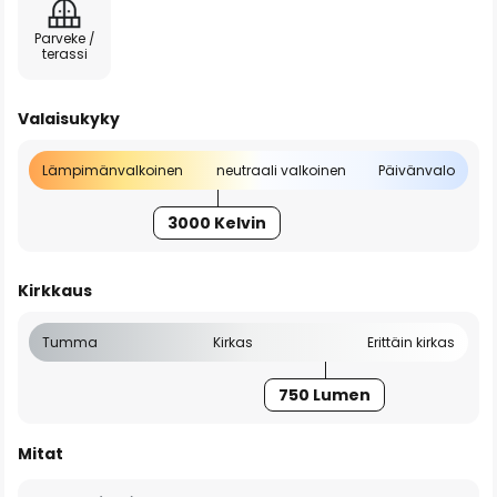
Parveke /
terassi
Valaisukyky
Lämpimänvalkoinen
neutraali valkoinen
Päivänvalo
3000 Kelvin
Kirkkaus
Tumma
Kirkas
Erittäin kirkas
750 Lumen
Mitat