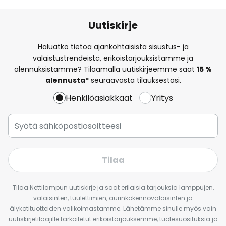
Uutiskirje
Haluatko tietoa ajankohtaisista sisustus- ja
valaistustrendeistä, erikoistarjouksistamme ja
alennuksistamme? Tilaamalla uutiskirjeemme saat
15 %
alennusta*
seuraavasta tilauksestasi.
Henkilöasiakkaat
Yritys
Tilaa
Tilaa Nettilampun uutiskirje ja saat erilaisia tarjouksia lamppujen,
valaisinten, tuulettimien, aurinkokennovalaisinten ja
älykotituotteiden valikoimastamme. Lähetämme sinulle myös vain
uutiskirjetilaajille tarkoitetut erikoistarjouksemme, tuotesuosituksia ja