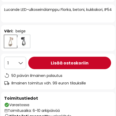
of
Lucande LED-ulkoseinälamppu Florka, betoni, kukkakori, IP54
the
images
gallery
Väri:
beige
Lisää ostoskoriin
1
50 päivän ilmainen palautus
Ilmainen toimitus väh. 99 euron tilauksille
Toimitustiedot
Varastossa
Toimitusaika: 6-10 arkipäivää