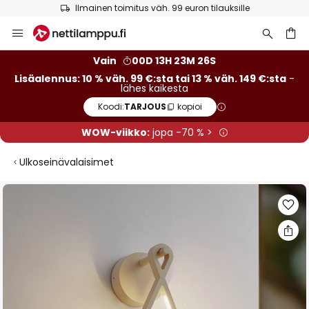
Ilmainen toimitus väh. 99 euron tilauksille
Skip
to
Content
Vain
00D 13H 23M 25S
Lisäalennus: 10 % väh. 99 €:sta tai 13 % väh. 149 €:sta
-
lähes kaikesta
Koodi:
TARJOUS
kopioi
WOW-viikko:
jopa -70 % >
Ulkoseinävalaisimet
Skip
to
the
end
of
the
images