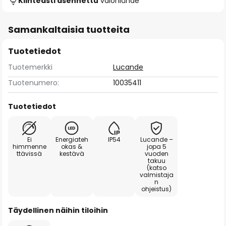
Kiinteästi asennettu
valonlähde
Samankaltaisia tuotteita
Tuotetiedot
Tuotemerkki
Lucande
Tuotenumero:
10035411
Tuotetiedot
Ei
Energiateh
IP54
Lucande –
himmenne
okas &
jopa 5
ttävissä
kestävä
vuoden
takuu
(katso
valmistaja
n
ohjeistus)
Täydellinen näihin tiloihin