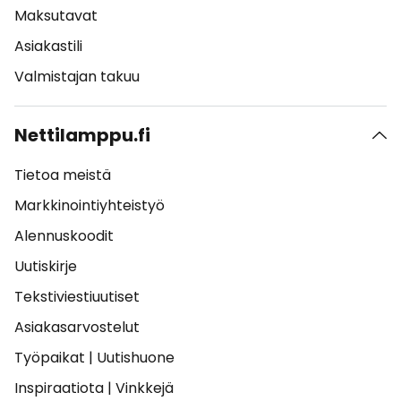
Maksutavat
Asiakastili
Valmistajan takuu
Nettilamppu.fi
Tietoa meistä
Markkinointiyhteistyö
Alennuskoodit
Uutiskirje
Tekstiviestiuutiset
Asiakasarvostelut
Työpaikat
|
Uutishuone
Inspiraatiota
|
Vinkkejä