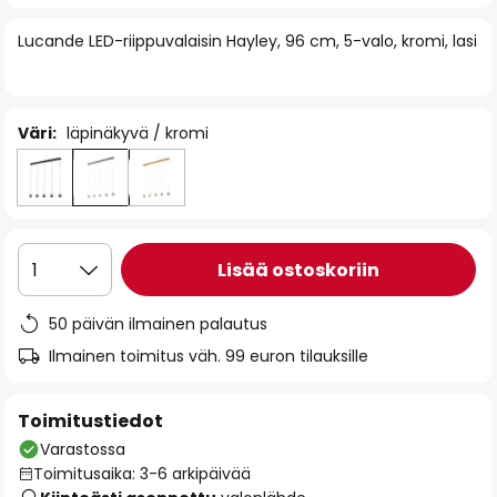
of
Lucande LED-riippuvalaisin Hayley, 96 cm, 5-valo, kromi, lasi
the
images
gallery
Väri:
läpinäkyvä / kromi
Lisää ostoskoriin
1
50 päivän ilmainen palautus
Ilmainen toimitus väh. 99 euron tilauksille
Toimitustiedot
Varastossa
Toimitusaika: 3-6 arkipäivää