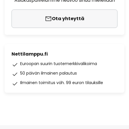
Asiakaspalvelumme neuvoo sinua mielellään
Ota yhteyttä
Nettilamppu.fi
Euroopan suurin tuotemerkkivalikoima
50 päivän ilmainen palautus
Ilmainen toimitus väh. 99 euron tilauksille