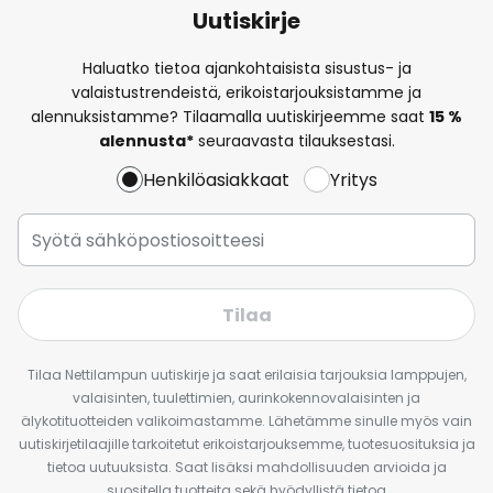
Uutiskirje
Haluatko tietoa ajankohtaisista sisustus- ja
valaistustrendeistä, erikoistarjouksistamme ja
alennuksistamme? Tilaamalla uutiskirjeemme saat
15 %
alennusta*
seuraavasta tilauksestasi.
Henkilöasiakkaat
Yritys
Tilaa
Tilaa Nettilampun uutiskirje ja saat erilaisia tarjouksia lamppujen,
valaisinten, tuulettimien, aurinkokennovalaisinten ja
älykotituotteiden valikoimastamme. Lähetämme sinulle myös vain
uutiskirjetilaajille tarkoitetut erikoistarjouksemme, tuotesuosituksia ja
tietoa uutuuksista. Saat lisäksi mahdollisuuden arvioida ja
suositella tuotteita sekä hyödyllistä tietoa