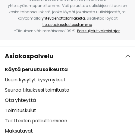
yhteistyökumppaneiltamme. Voit peruuttaa uutiskirjeen tilauksen
koska tahansa linkistä, jonka löydät jokaisesta uutiskirjeestä, tai
käyttämällä
yhteydenottolomaketta
. Lisätietoa löydät
tietosuojaselosteestamme
.
*Tilauksen vähimmäisarvo 109 €.
Poissuljetut valmistajat
.
Asiakaspalvelu
Käytä peruutusoikeutta
Usein kysytyt kysymykset
Seuraa tilauksesi toimitusta
Ota yhteyttä
Toimituskulut
Tuotteiden palauttaminen
Maksutavat