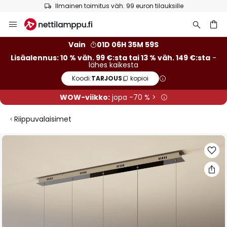
Ilmainen toimitus väh. 99 euron tilauksille
Skip
to
Content
Vain
01D 06H 35M 59S
Lisäalennus: 10 % väh. 99 €:sta tai 13 % väh. 149 €:sta
-
lähes kaikesta
Koodi:
TARJOUS
kopioi
WOW-viikko:
jopa -70 % >
Riippuvalaisimet
Skip
to
the
end
of
the
images