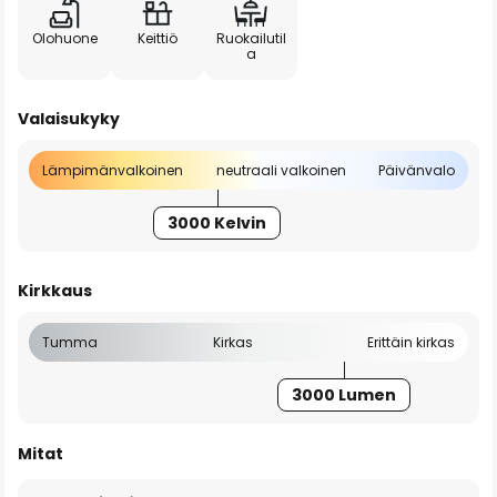
Olohuone
Keittiö
Ruokailutil
a
Valaisukyky
Lämpimänvalkoinen
neutraali valkoinen
Päivänvalo
3000 Kelvin
Kirkkaus
Tumma
Kirkas
Erittäin kirkas
3000 Lumen
Mitat