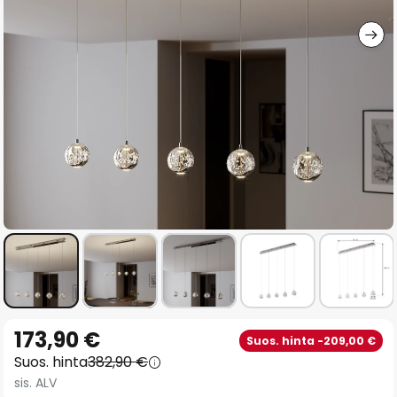
gallery
Skip
173,90 €
Suos. hinta -209,00 €
to
Suos. hinta
382,90 €
the
sis. ALV
beginning