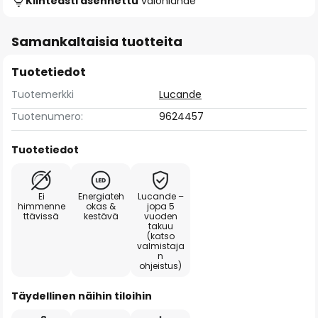
Kiinteästi asennettu
valonlähde
Samankaltaisia tuotteita
Tuotetiedot
Tuotemerkki
Lucande
Tuotenumero:
9624457
Tuotetiedot
Ei
Energiateh
Lucande –
himmenne
okas &
jopa 5
ttävissä
kestävä
vuoden
takuu
(katso
valmistaja
n
ohjeistus)
Täydellinen näihin tiloihin