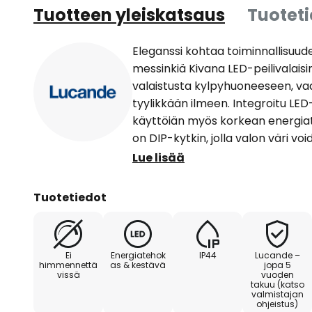
Tuotteen yleiskatsaus
Tuotet
Eleganssi kohtaa toiminnallisuude
messinkiä Kivana LED-peilivalaisi
valaistusta kylpyhuoneeseen, va
tyylikkään ilmeen. Integroitu LED
käyttöiän myös korkean energiat
on DIP-kytkin, jolla valon väri v
valkoiseksi tai yleisvalkoiseksi
Lue lisää
valaisimen moderni tyyli sopii s
kylpyhuonemuotoiluun ja tarjoaa 
Tuotetiedot
käytännöllistä valaistusta.
Ei
Energiatehok
IP44
Lucande –
himmennettä
as & kestävä
jopa 5
vissä
vuoden
takuu (katso
valmistajan
ohjeistus)