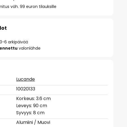
itus väh. 99 euron tilauksille
dot
 3-6 arkipäivää
sennettu
valonlähde
Lucande
10020133
Korkeus: 3.6 cm
Leveys: 90 cm
Syvyys: 8 cm
Alumiini / Muovi