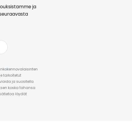
arjouksistamme ja
seuraavasta
urinkokennovalaisinten
 tarkoitetut
ioida ja suositella
auksen koska tahansa
isätietoa löydät