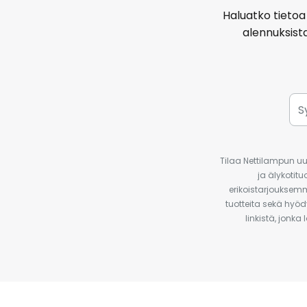
Haluatko tietoa 
alennuksist
Tilaa Nettilampun uut
ja älykotit
erikoistarjouksemm
tuotteita sekä hyöd
linkistä, jonka