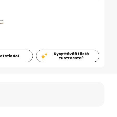
Kysyttävää tästä
uotetiedot
tuotteesta?