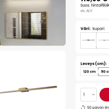
Suos. hinta
151,
sis. ALV
Väri:
kupari
Leveys (cm):
120 cm
90 
1
50 päivän il