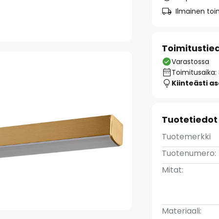
Ilmainen toim
Toimitustie
Varastossa
Toimitusaika:
Kiinteästi a
Tuotetiedot
Tuotemerkki
Tuotenumero:
Mitat:
Materiaali: