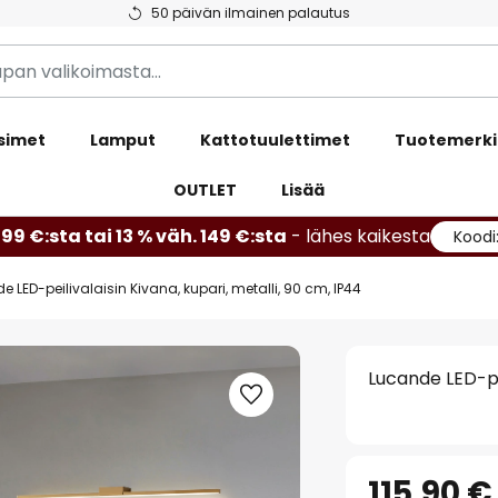
50 päivän ilmainen palautus
simet
Lamput
Kattotuulettimet
Tuotemerki
OUTLET
Lisää
99 €:sta tai 13 % väh. 149 €:sta
- lähes kaikesta
Koodi
 LED-peilivalaisin Kivana, kupari, metalli, 90 cm, IP44
Lucande LED-pei
115,90 €