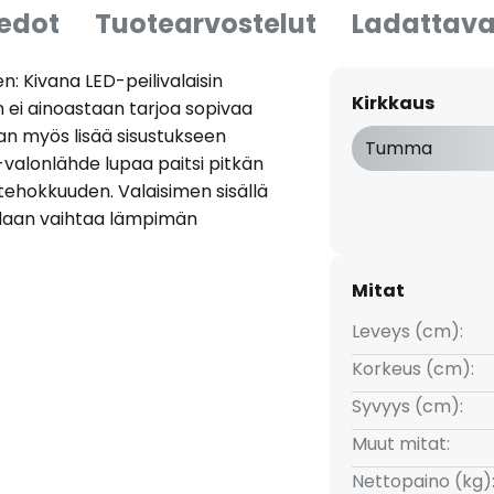
iedot
Tuotearvostelut
Ladattava
n: Kivana LED-peilivalaisin
Kirkkaus
n ei ainoastaan tarjoa sopivaa
an myös lisää sisustukseen
Tumma
-valonlähde lupaa paitsi pitkän
ehokkuuden. Valaisimen sisällä
oidaan vaihtaa lämpimän
 ennen asennusta. Tämän
aumattomasti nykyaikaiseen
Mitat
yhdistelmän esteettistä ja
Leveys (cm):
Korkeus (cm):
Syvyys (cm):
Muut mitat:
Nettopaino (kg)