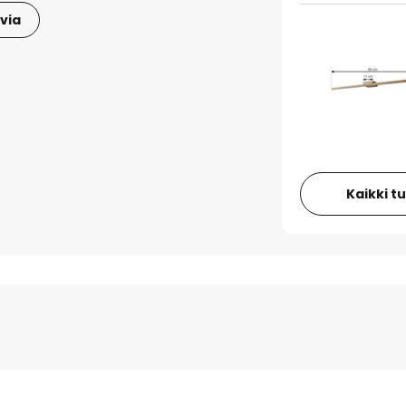
via
Kaikki t