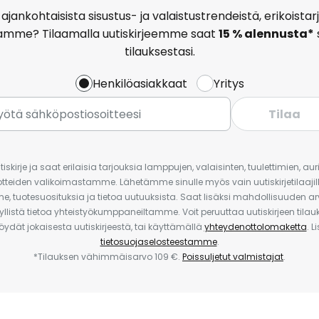
ajankohtaisista sisustus- ja valaistustrendeistä, erikoist
amme? Tilaamalla uutiskirjeemme saat
15 % alennusta*
tilauksestasi.
Henkilöasiakkaat
Yritys
Tilaa
iskirje ja saat erilaisia tarjouksia lamppujen, valaisinten, tuulettimien, a
uotteiden valikoimastamme. Lähetämme sinulle myös vain uutiskirjetilaajille
e, tuotesuosituksia ja tietoa uutuuksista. Saat lisäksi mahdollisuuden arv
yllistä tietoa yhteistyökumppaneiltamme. Voit peruuttaa uutiskirjeen til
 löydät jokaisesta uutiskirjeestä, tai käyttämällä
yhteydenottolomaketta
. L
tietosuojaselosteestamme
.
*Tilauksen vähimmäisarvo 109 €.
Poissuljetut valmistajat
.