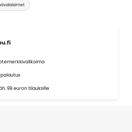
nävalaisimet
u.fi
uotemerkkivalikoima
 palautus
h. 99 euron tilauksille