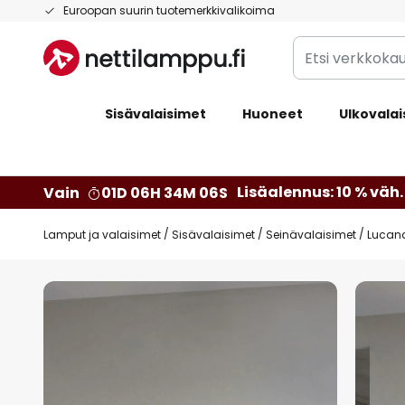
Skip
Euroopan suurin tuotemerkkivalikoima
to
Etsi
Content
verkkokaupan
valikoimasta...
Sisävalaisimet
Huoneet
Ulkovalai
Lisäalennus: 10 % väh. 
Vain
01D 06H 34M 05S
Lamput ja valaisimet
Sisävalaisimet
Seinävalaisimet
Lucande
Skip
to
the
end
of
the