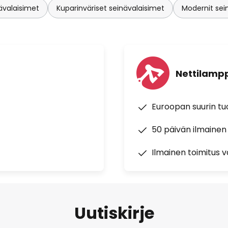
ävalaisimet
Kuparinväriset seinävalaisimet
Modernit sei
Nettilampp
Euroopan suurin t
50 päivän ilmainen
Ilmainen toimitus vä
Uutiskirje