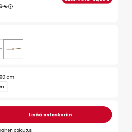
90 €
90 cm
cm
Lisää ostoskoriin
mainen palautus