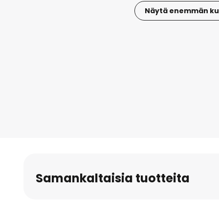
Näytä enemmän ku
Skip
to
the
beginning
of
the
images
gallery
Samankaltaisia tuotteita