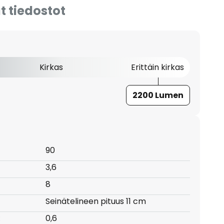
t tiedostot
Kirkas
Erittäin kirkas
2200 Lumen
90
3,6
8
Seinätelineen pituus 11 cm
:
0,6