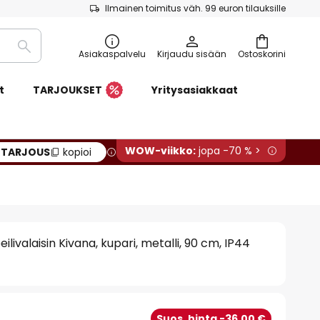
Ilmainen toimitus väh. 99 euron tilauksille
Etsi
Asiakaspalvelu
Kirjaudu sisään
Ostoskorini
t
TARJOUKSET
Yritysasiakkaat
WOW-viikko:
jopa -70 % >
:
TARJOUS
kopioi
livalaisin Kivana, kupari, metalli, 90 cm, IP44
Suos. hinta -36,00 €