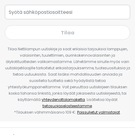
Tilaa
Tilaa Nettilampun uutiskirje ja saat erilaisia tarjouksia lamppujen,
valaisinten, tuulettimien, aurinkokennovalaisinten ja
älykotituotteiden valikoimastamme. Lähetämme sinulle myös vain
uutiskirjetilaajille tarkoitetut erikoistarjouksemme, tuotesuosituksia ja
tietoa uutuuksista. Saat lisäksi mahdollisuuden arvioida ja
suositella tuotteita sekä hyödyllistä tietoa
yhteistyökumppaneiltamme. Voit peruuttaa uutiskirjeen tilauksen
koska tahansa linkistä, jonka löydät jokaisesta uutiskirjeestä, tai
käyttämällä
yhteydenottolomaketta
. Lisätietoa löydät
tietosuojaselosteestamme
.
*Tilauksen vähimmäisarvo 109 €.
Poissuljetut valmistajat
.