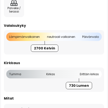
Parveke /
terassi
Valaisukyky
Lämpimänvalkoinen
neutraali valkoinen
Päivänvalo
2700 Kelvin
Kirkkaus
Tumma
Kirkas
Erittäin kirkas
730 Lumen
Mitat