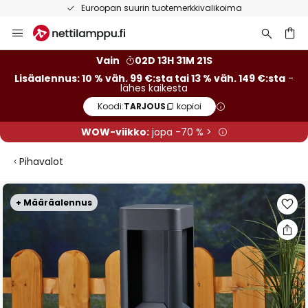
Euroopan suurin tuotemerkkivalikoima
Skip
to
Content
Vain
02D 13H 31M 20S
Lisäalennus: 10 % väh. 99 €:sta tai 13 % väh. 149 €:sta
-
lähes kaikesta
Koodi:
TARJOUS
kopioi
WOW-viikko:
jopa -70 % >
Pihavalot
Skip
+ Määräalennus
to
the
end
of
the
images