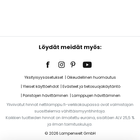
Löydät meidät myös:
Yksityisyysasetukset
Oikeudellinen huomautus
Yleiset käyttöehdot
Evästeet ja tietosuojakäytäntö
Paristojen hävittäminen
Lamppujen hävittäminen
Yliviivatut hinnat nettilamppu.fi-verkkokaupassa ovat valmistajan
suosittelemia vähittäismyyntihintoja.
Kaikkien tuotteiden hinnat on ilmoitettu euroina, sisältäen ALV 25,5 %
ja ilman toimituskuluja.
© 2026 Lampenwelt GmbH