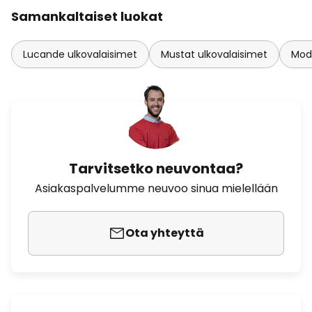
Samankaltaiset luokat
Lucande ulkovalaisimet
Mustat ulkovalaisimet
Mode
Tarvitsetko neuvontaa?
Asiakaspalvelumme neuvoo sinua mielellään
Ota yhteyttä