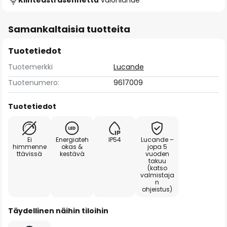
Kiinteästi asennettu
valonlähde
Samankaltaisia tuotteita
Tuotetiedot
Tuotemerkki
Lucande
Tuotenumero:
9617009
Tuotetiedot
Ei
Energiateh
IP54
Lucande –
himmenne
okas &
jopa 5
ttävissä
kestävä
vuoden
takuu
(katso
valmistaja
n
ohjeistus)
Täydellinen näihin tiloihin