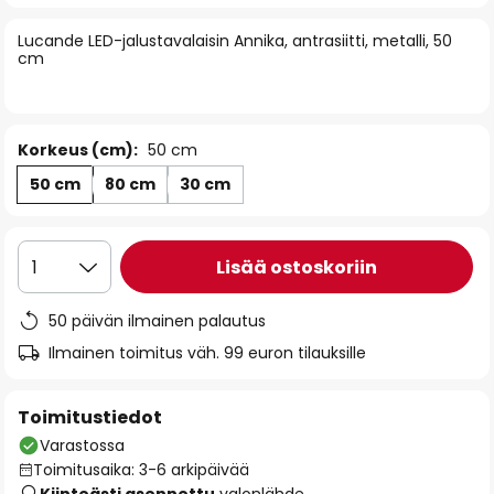
of
Lucande LED-jalustavalaisin Annika, antrasiitti, metalli, 50
the
cm
images
gallery
Korkeus (cm):
50 cm
50 cm
80 cm
30 cm
Lisää ostoskoriin
1
50 päivän ilmainen palautus
Ilmainen toimitus väh. 99 euron tilauksille
Toimitustiedot
Varastossa
Toimitusaika: 3-6 arkipäivää