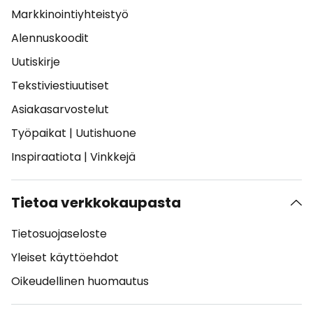
Markkinointiyhteistyö
Alennuskoodit
Uutiskirje
Tekstiviestiuutiset
Asiakasarvostelut
Työpaikat
|
Uutishuone
Inspiraatiota
|
Vinkkejä
Tietoa verkkokaupasta
Tietosuojaseloste
Yleiset käyttöehdot
Oikeudellinen huomautus