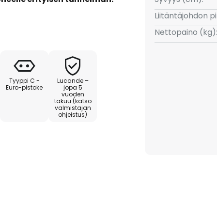
en arvokasta ulkonäköä ja
Liitäntäjohdon p
aaleampiin
Nettopaino (kg)
 Alviero-lattiavalaisin vakuuttaa
 ja marmorista valmistettu
Tyyppi C -
Lucande –
ja kestävyyden. Tämä valaisin
Euro-pistoke
jopa 5
vuoden
 tyylikäs design-esine, joka
takuu (katso
 tunnelmaan. Ihanteellinen
valmistajan
ohjeistus)
 miellyttävää tunnelmaa.