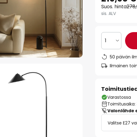
Suos. hinta
278
sis. ALV
1
50 päivän il
Ilmainen toim
Toimitustie
Varastossa
Toimitusaika:
Valonlähde ei
Valitse E27 v