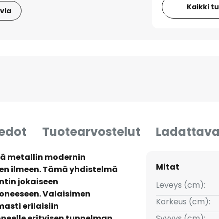
Kaikki t
via
iedot
Tuotearvostelut
Ladattava
ää metallin modernin
Mitat
isen ilmeen. Tämä yhdistelmä
ntin jokaiseen
Leveys (cm):
uoneeseen. Valaisimen
Korkeus (cm):
sti erilaisiin
oneelle erityisen tunnelman.
Syvyys (cm):