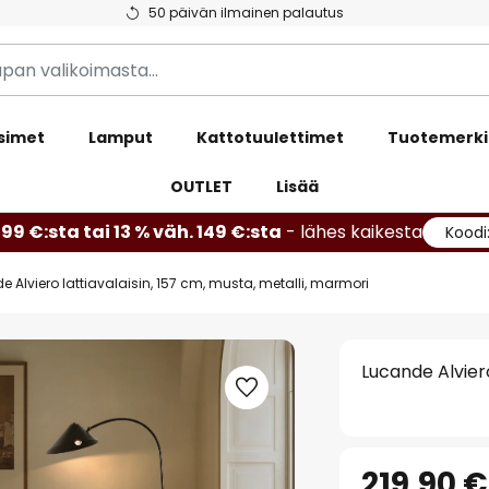
50 päivän ilmainen palautus
simet
Lamput
Kattotuulettimet
Tuotemerki
OUTLET
Lisää
99 €:sta tai 13 % väh. 149 €:sta
- lähes kaikesta
Koodi
 Alviero lattiavalaisin, 157 cm, musta, metalli, marmori
Lucande Alviero
219,90 €