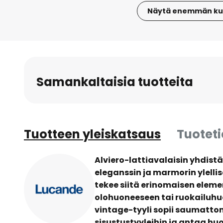
Näytä enemmän ku
Skip
to
the
beginning
of
Samankaltaisia tuotteita
the
images
gallery
Tuotteen yleiskatsaus
Tuotet
Alviero-lattiavalaisin yhdist
eleganssin ja marmorin ylell
tekee siitä erinomaisen eleme
olohuoneeseen tai ruokailuh
vintage-tyyli sopii saumattoma
sisustustyyleihin ja antaa hu