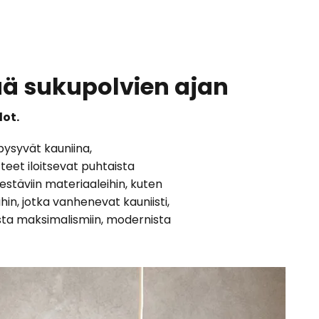
tää sukupolvien ajan
dot.
pysyvät kauniina,
eet iloitsevat puhtaista
kestäviin materiaaleihin, kuten
ihin, jotka vanhenevat kauniisti,
sesta maksimalismiin, modernista