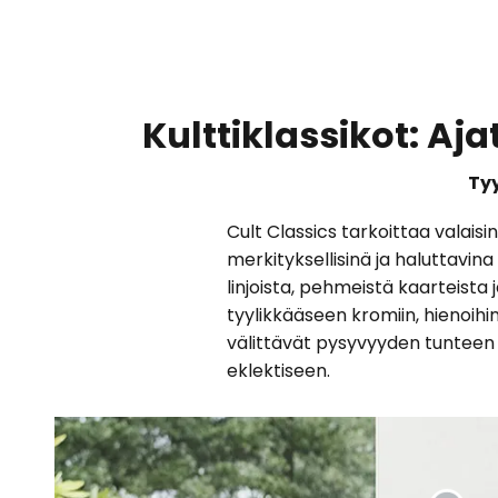
Kulttiklassikot: Aj
Tyy
Cult Classics tarkoittaa valais
merkityksellisinä ja haluttavi
linjoista, pehmeistä kaarteista 
tyylikkääseen kromiin, hienoihin 
välittävät pysyvyyden tunteen ja
eklektiseen.