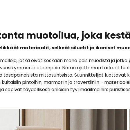
atonta muotoilua, joka kes
likkäät materiaalit, selkeät siluetit ja ikoniset muo
inmalleja, jotka eivät koskaan mene pois muodista ja jotka 
na vuosikymmeniä eteenpäin. Nämä ajattoman tärkeät tuott
ja tasapainoisista mittasuhteista. Suunnittelijat luottavat 
kultaisiin pintoihin, marmoriin ja travertiiniin - materiaale
 sopivat täydellisesti erilaisiin tyylimaailmoihin: puristi