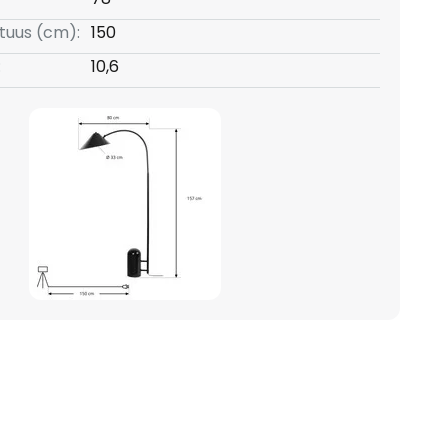
ituus (cm):
150
:
10,6