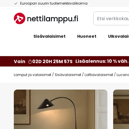
Skip
Euroopan suurin tuotemerkkivalikoima
to
Etsi
Content
verkkokaupan
valikoimasta...
Sisävalaisimet
Huoneet
Ulkovalai
Lisäalennus: 10 % väh. 
Vain
02D 20H 25M 56S
Lamput ja valaisimet
Sisävalaisimet
Lattiavalaisimet
Lucande
Skip
to
the
end
of
the