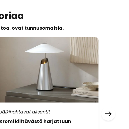
toriaa
katoa, ovat tunnusomaisia.
Jälkihohtavat aksentit
Heijast
Kromi kiiltävästä harjattuun
Ikonisi
kultais