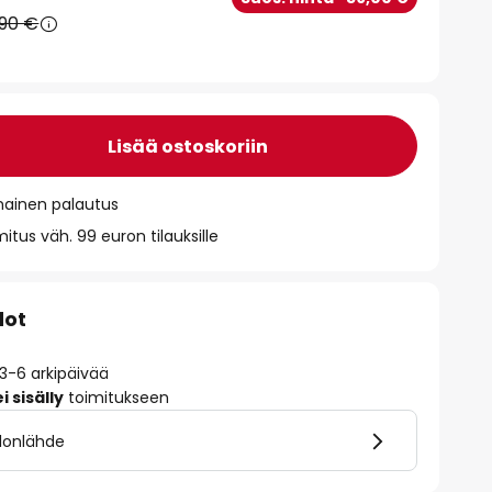
,90 €
Lisää ostoskoriin
mainen palautus
itus väh. 99 euron tilauksille
dot
 3-6 arkipäivää
 sisälly
toimitukseen
alonlähde