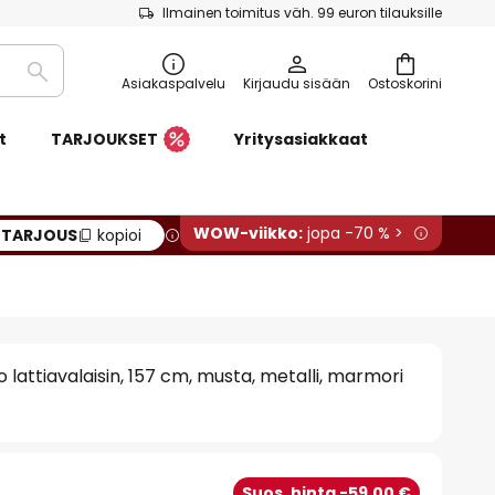
Ilmainen toimitus väh. 99 euron tilauksille
Etsi
Asiakaspalvelu
Kirjaudu sisään
Ostoskorini
t
TARJOUKSET
Yritysasiakkaat
WOW-viikko:
jopa -70 % >
:
TARJOUS
kopioi
 lattiavalaisin, 157 cm, musta, metalli, marmori
Suos. hinta -59,00 €