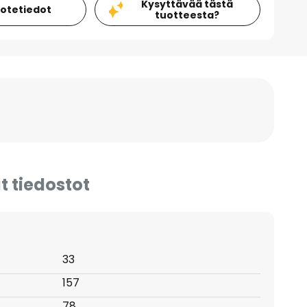
Kysyttävää tästä
uotetiedot
tuotteesta?
t tiedostot
33
157
78