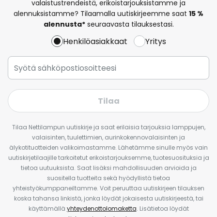
valaistustrendeistä, erikoistarjouksistamme ja
alennuksistamme? Tilaamalla uutiskirjeemme saat
15 %
alennusta*
seuraavasta tilauksestasi.
Henkilöasiakkaat
Yritys
Tilaa
Tilaa Nettilampun uutiskirje ja saat erilaisia tarjouksia lamppujen,
valaisinten, tuulettimien, aurinkokennovalaisinten ja
älykotituotteiden valikoimastamme. Lähetämme sinulle myös vain
uutiskirjetilaajille tarkoitetut erikoistarjouksemme, tuotesuosituksia ja
tietoa uutuuksista. Saat lisäksi mahdollisuuden arvioida ja
suositella tuotteita sekä hyödyllistä tietoa
yhteistyökumppaneiltamme. Voit peruuttaa uutiskirjeen tilauksen
koska tahansa linkistä, jonka löydät jokaisesta uutiskirjeestä, tai
käyttämällä
yhteydenottolomaketta
. Lisätietoa löydät