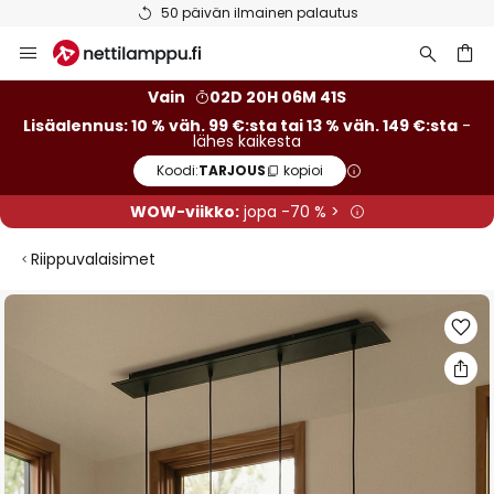
50 päivän ilmainen palautus
Skip
to
Content
Vain
02D 20H 06M 40S
Lisäalennus: 10 % väh. 99 €:sta tai 13 % väh. 149 €:sta
-
lähes kaikesta
Koodi:
TARJOUS
kopioi
WOW-viikko:
jopa -70 % >
Riippuvalaisimet
Skip
to
the
end
of
the
images