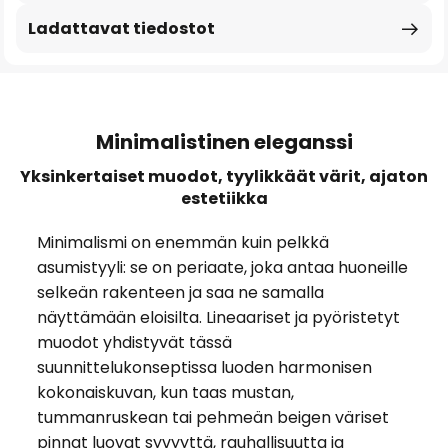
Ladattavat tiedostot
Minimalistinen eleganssi
Yksinkertaiset muodot, tyylikkäät värit, ajaton
estetiikka
Minimalismi on enemmän kuin pelkkä
asumistyyli: se on periaate, joka antaa huoneille
selkeän rakenteen ja saa ne samalla
näyttämään eloisilta. Lineaariset ja pyöristetyt
muodot yhdistyvät tässä
suunnittelukonseptissa luoden harmonisen
kokonaiskuvan, kun taas mustan,
tummanruskean tai pehmeän beigen väriset
pinnat luovat syvyyttä, rauhallisuutta ja