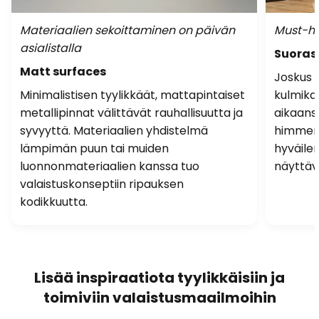
Materiaalien sekoittaminen on päivän
Must-ha
asialistalla
Suoras
Matt surfaces
Joskus e
Minimalistisen tyylikkäät, mattapintaiset
kulmika
metallipinnat välittävät rauhallisuutta ja
aikaans
syvyyttä. Materiaalien yhdistelmä
himmenn
lämpimän puun tai muiden
hyväile
luonnonmateriaalien kanssa tuo
näyttävä
valaistuskonseptiin ripauksen
kodikkuutta.
Lisää inspiraatiota tyylikkäisiin ja
toimiviin valaistusmaailmoihin