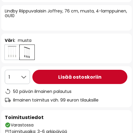
of
Lindby Riippuvalaisin Joffrey, 76 cm, musta, 4-lamppuinen,
the
GU10
images
gallery
Väri:
musta
Lisää ostoskoriin
1
50 päivän ilmainen palautus
Ilmainen toimitus väh. 99 euron tilauksille
Toimitustiedot
Varastossa
Toimitusaika: 3-6 arkipäivää