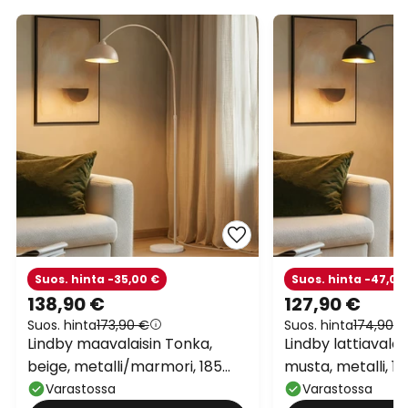
Suos. hinta -35,00 €
Suos. hinta -47,00
138,90 €
127,90 €
Suos. hinta
173,90 €
Suos. hinta
174,90 €
Lindby maavalaisin Tonka,
Lindby lattiavalai
beige, metalli/marmori, 185
musta, metalli, 1
cm, E27
Varastossa
Varastossa