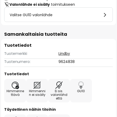
Valonlähde ei sisälly
toimitukseen
Valitse GU10 valonlähde
Samankaltaisia tuotteita
Tuotetiedot
Tuotemerkki
Lindby
Tuotenumero:
9624838
Tuotetiedot
Himmenne
Himmenni
Ei sis.
GU10
ttävä
n ei sisälly
valonlähd
että
Täydellinen näihin tiloihin