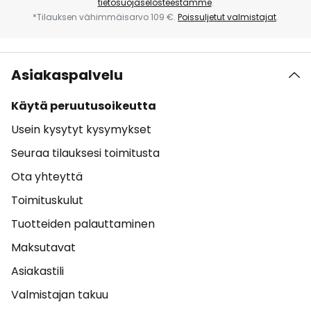
tietosuojaselosteestamme
.
*Tilauksen vähimmäisarvo 109 €.
Poissuljetut valmistajat
.
Asiakaspalvelu
Käytä peruutusoikeutta
Usein kysytyt kysymykset
Seuraa tilauksesi toimitusta
Ota yhteyttä
Toimituskulut
Tuotteiden palauttaminen
Maksutavat
Asiakastili
Valmistajan takuu