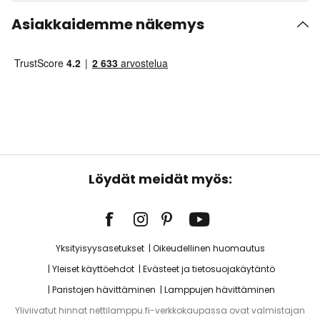
Asiakkaidemme näkemys
Löydät meidät myös:
Yksityisyysasetukset
Oikeudellinen huomautus
Yleiset käyttöehdot
Evästeet ja tietosuojakäytäntö
Paristojen hävittäminen
Lamppujen hävittäminen
Yliviivatut hinnat nettilamppu.fi-verkkokaupassa ovat valmistajan