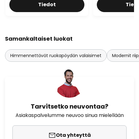
Tiedot
Tied
Samankaltaiset luokat
Himmennettävät ruokapöydän valaisimet
Modernit ri
Tarvitsetko neuvontaa?
Asiakaspalvelumme neuvoo sinua mielellään
Ota yhteyttä