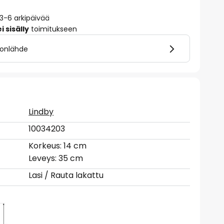
 3-6 arkipäivää
 sisälly
toimitukseen
alonlähde
Lindby
10034203
Korkeus: 14 cm
Leveys: 35 cm
Lasi / Rauta lakattu