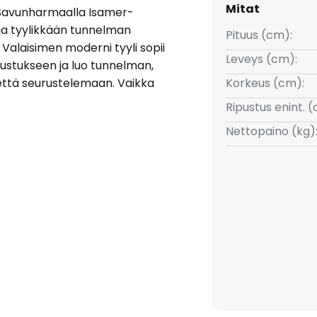
Mitat
 Savunharmaalla Isamer-
 ja tyylikkään tunnelman
Pituus (cm):
 Valaisimen moderni tyyli sopii
Leveys (cm):
ustukseen ja luo tunnelman,
että seurustelemaan. Vaikka
Korkeus (cm):
a himmennintä, kirkkautta
Ripustus enint. 
en mieltymysten mukaan
Nettopaino (kg)
 halutun tunnelman luomiseksi.
a tulee muotoiluelementti, joka
a.