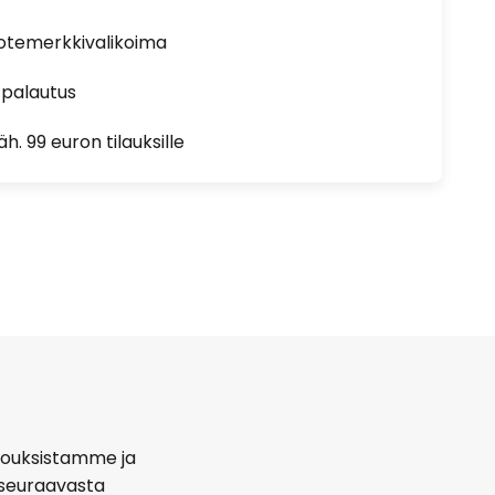
uotemerkkivalikoima
 palautus
h. 99 euron tilauksille
arjouksistamme ja
seuraavasta