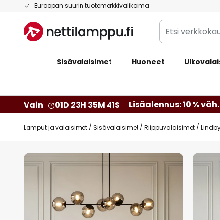
Skip
Euroopan suurin tuotemerkkivalikoima
to
Etsi
Content
verkkokaupan
valikoimasta...
Sisävalaisimet
Huoneet
Ulkovalai
Lisäalennus: 10 % väh. 
Vain
01D 23H 35M 40S
Lamput ja valaisimet
Sisävalaisimet
Riippuvalaisimet
Lindb
Skip
to
the
end
of
the