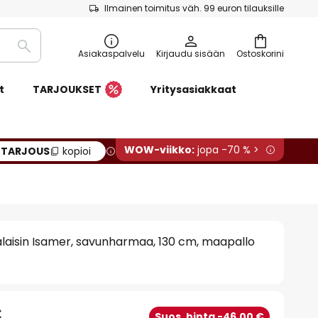
Ilmainen toimitus väh. 99 euron tilauksille
Etsi
Asiakaspalvelu
Kirjaudu sisään
Ostoskorini
t
TARJOUKSET
Yritysasiakkaat
WOW-viikko:
jopa -70 % >
:
TARJOUS
kopioi
alaisin Isamer, savunharmaa, 130 cm, maapallo
€
Suos. hinta -46,00 €