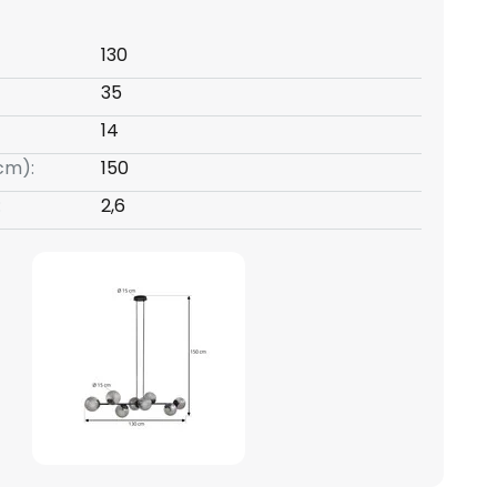
130
35
14
(cm):
150
:
2,6