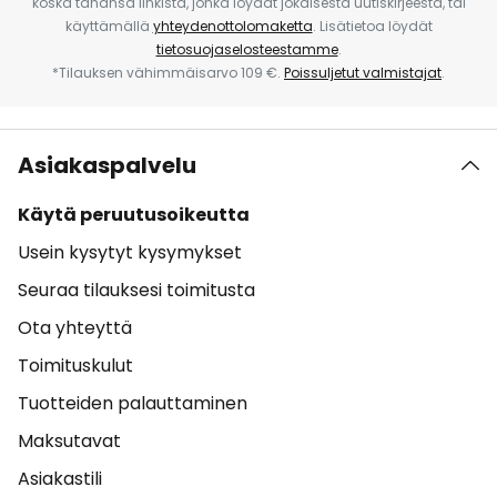
koska tahansa linkistä, jonka löydät jokaisesta uutiskirjeestä, tai
käyttämällä
yhteydenottolomaketta
. Lisätietoa löydät
tietosuojaselosteestamme
.
*Tilauksen vähimmäisarvo 109 €.
Poissuljetut valmistajat
.
Asiakaspalvelu
Käytä peruutusoikeutta
Usein kysytyt kysymykset
Seuraa tilauksesi toimitusta
Ota yhteyttä
Toimituskulut
Tuotteiden palauttaminen
Maksutavat
Asiakastili