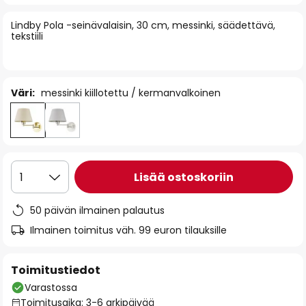
of
Lindby Pola -seinävalaisin, 30 cm, messinki, säädettävä,
the
tekstiili
images
gallery
Väri:
messinki kiillotettu / kermanvalkoinen
Lisää ostoskoriin
1
50 päivän ilmainen palautus
Ilmainen toimitus väh. 99 euron tilauksille
Toimitustiedot
Varastossa
Toimitusaika: 3-6 arkipäivää