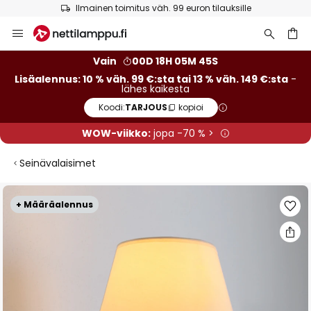
Ilmainen toimitus väh. 99 euron tilauksille
Skip
to
Content
Vain
00D 18H 05M 45S
Lisäalennus: 10 % väh. 99 €:sta tai 13 % väh. 149 €:sta
-
lähes kaikesta
Koodi:
TARJOUS
kopioi
WOW-viikko:
jopa -70 % >
Seinävalaisimet
Skip
+ Määräalennus
to
the
end
of
the
images