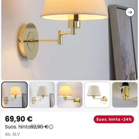
gallery
Skip
69,90 €
Suos. hinta -24%
to
Suos. hinta
92,90 €
the
sis. ALV
beginning