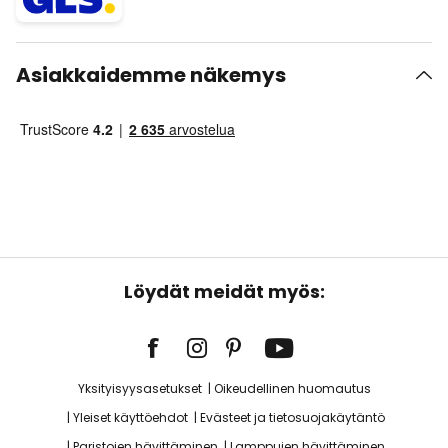
Asiakkaidemme näkemys
Löydät meidät myös:
Yksityisyysasetukset
Oikeudellinen huomautus
Yleiset käyttöehdot
Evästeet ja tietosuojakäytäntö
Paristojen hävittäminen
Lamppujen hävittäminen