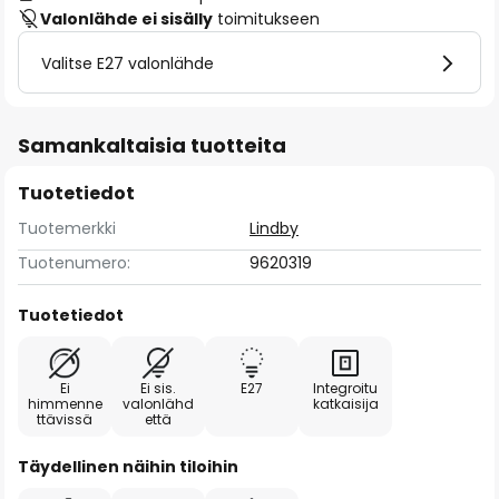
Valonlähde ei sisälly
toimitukseen
Valitse E27 valonlähde
Samankaltaisia tuotteita
Tuotetiedot
Tuotemerkki
Lindby
Tuotenumero:
9620319
Tuotetiedot
Ei
Ei sis.
E27
Integroitu
himmenne
valonlähd
katkaisija
ttävissä
että
Täydellinen näihin tiloihin