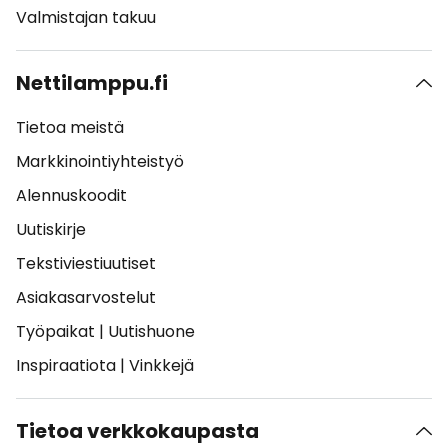
Valmistajan takuu
Nettilamppu.fi
Tietoa meistä
Markkinointiyhteistyö
Alennuskoodit
Uutiskirje
Tekstiviestiuutiset
Asiakasarvostelut
Työpaikat
|
Uutishuone
Inspiraatiota
|
Vinkkejä
Tietoa verkkokaupasta