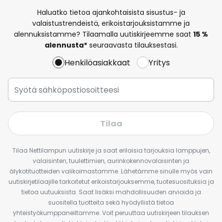
Haluatko tietoa ajankohtaisista sisustus- ja
valaistustrendeistä, erikoistarjouksistamme ja
alennuksistamme? Tilaamalla uutiskirjeemme saat
15 %
alennusta*
seuraavasta tilauksestasi.
Henkilöasiakkaat
Yritys
Tilaa
Tilaa Nettilampun uutiskirje ja saat erilaisia tarjouksia lamppujen,
valaisinten, tuulettimien, aurinkokennovalaisinten ja
älykotituotteiden valikoimastamme. Lähetämme sinulle myös vain
uutiskirjetilaajille tarkoitetut erikoistarjouksemme, tuotesuosituksia ja
tietoa uutuuksista. Saat lisäksi mahdollisuuden arvioida ja
suositella tuotteita sekä hyödyllistä tietoa
yhteistyökumppaneiltamme. Voit peruuttaa uutiskirjeen tilauksen