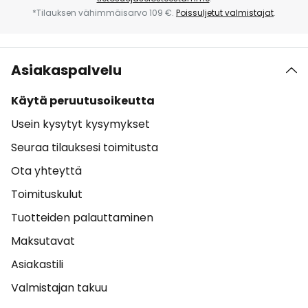
*Tilauksen vähimmäisarvo 109 €.
Poissuljetut valmistajat
.
Asiakaspalvelu
Käytä peruutusoikeutta
Usein kysytyt kysymykset
Seuraa tilauksesi toimitusta
Ota yhteyttä
Toimituskulut
Tuotteiden palauttaminen
Maksutavat
Asiakastili
Valmistajan takuu