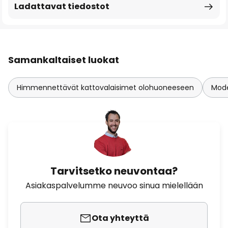
Ladattavat tiedostot
Samankaltaiset luokat
Himmennettävät kattovalaisimet olohuoneeseen
Mode
Tarvitsetko neuvontaa?
Asiakaspalvelumme neuvoo sinua mielellään
Ota yhteyttä