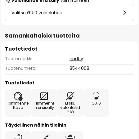
Valonlähde ei sisälly
toimitukseen
Valitse GU10 valonlähde
Samankaltaisia tuotteita
Tuotetiedot
Tuotemerkki
Lindby
Tuotenumero:
8544008
Tuotetiedot
Himmenne
Himmenni
Ei sis.
GU10
ttävä
n ei sisälly
valonlähd
että
Täydellinen näihin tiloihin