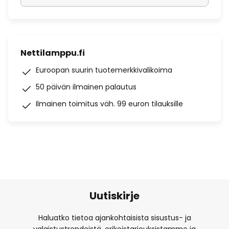
Nettilamppu.fi
Euroopan suurin tuotemerkkivalikoima
50 päivän ilmainen palautus
Ilmainen toimitus väh. 99 euron tilauksille
Uutiskirje
Haluatko tietoa ajankohtaisista sisustus- ja
valaistustrendeistä, erikoistarjouksistamme ja