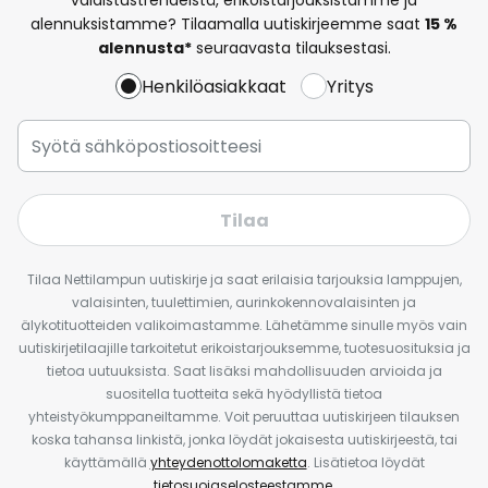
alennuksistamme? Tilaamalla uutiskirjeemme saat
15 %
alennusta*
seuraavasta tilauksestasi.
Henkilöasiakkaat
Yritys
Tilaa
Tilaa Nettilampun uutiskirje ja saat erilaisia tarjouksia lamppujen,
valaisinten, tuulettimien, aurinkokennovalaisinten ja
älykotituotteiden valikoimastamme. Lähetämme sinulle myös vain
uutiskirjetilaajille tarkoitetut erikoistarjouksemme, tuotesuosituksia ja
tietoa uutuuksista. Saat lisäksi mahdollisuuden arvioida ja
suositella tuotteita sekä hyödyllistä tietoa
yhteistyökumppaneiltamme. Voit peruuttaa uutiskirjeen tilauksen
koska tahansa linkistä, jonka löydät jokaisesta uutiskirjeestä, tai
käyttämällä
yhteydenottolomaketta
. Lisätietoa löydät
tietosuojaselosteestamme
.