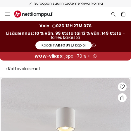
Euroopan suurin tuotemerkkivalikoima
Skip
to
Content
Vain
02D 12H 27M 06S
Lisäalennus: 10 % väh. 99 €:sta tai 13 % väh. 149 €:sta
-
lähes kaikesta
Koodi:
TARJOUS
kopioi
WOW-viikko:
jopa -70 % >
Kattovalaisimet
Skip
to
the
end
of
the
images