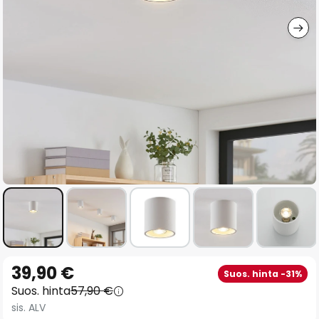
gallery
Skip
39,90 €
Suos. hinta -31%
to
Suos. hinta
57,90 €
the
sis. ALV
beginning