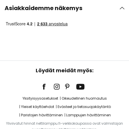
Asiakkaidemme näkemys
Löydät meidät myös:
Yksityisyysasetukset
Oikeudellinen huomautus
Yleiset käyttöehdot
Evästeet ja tietosuojakäytäntö
Paristojen hävittäminen
Lamppujen hävittäminen
Yliviivatut hinnat nettilamppu.fi-verkkokaupassa ovat valmistajan