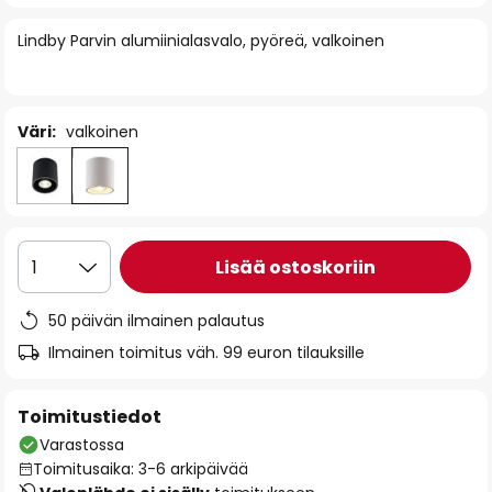
of
Lindby Parvin alumiinialasvalo, pyöreä, valkoinen
the
images
gallery
Väri:
valkoinen
Lisää ostoskoriin
1
50 päivän ilmainen palautus
Ilmainen toimitus väh. 99 euron tilauksille
Toimitustiedot
Varastossa
Toimitusaika: 3-6 arkipäivää