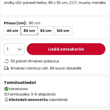
Lindby LED-paneeli Nelios, 80 x 30 cm, CCT, musta, metallia
the
images
gallery
Pituus (cm):
80 cm
40 cm
80 cm
62 cm
120 cm
Lisää ostoskoriin
1
50 päivän ilmainen palautus
Ilmainen toimitus väh. 99 euron tilauksille
Toimitustiedot
Varastossa
Toimitusaika: 3-6 arkipäivää
Kiinteästi asennettu
valonlähde