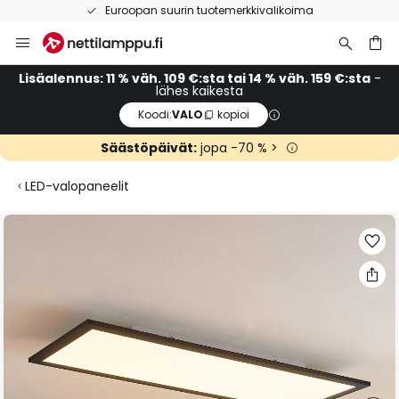
Euroopan suurin tuotemerkkivalikoima
Skip
to
Content
Lisäalennus: 11 % väh. 109 €:sta tai 14 % väh. 159 €:sta
-
lähes kaikesta
Koodi:
VALO
kopioi
Säästöpäivät:
jopa -70 % >
LED-valopaneelit
Skip
to
the
end
of
the
images
gallery