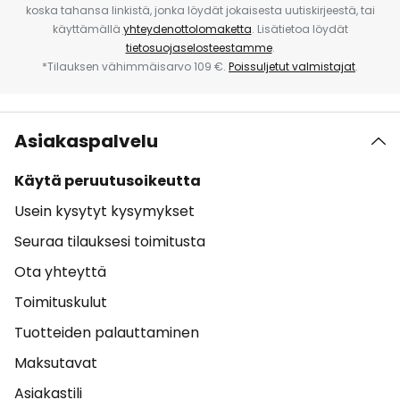
koska tahansa linkistä, jonka löydät jokaisesta uutiskirjeestä, tai
käyttämällä
yhteydenottolomaketta
. Lisätietoa löydät
tietosuojaselosteestamme
.
*Tilauksen vähimmäisarvo 109 €.
Poissuljetut valmistajat
.
Asiakaspalvelu
Käytä peruutusoikeutta
Usein kysytyt kysymykset
Seuraa tilauksesi toimitusta
Ota yhteyttä
Toimituskulut
Tuotteiden palauttaminen
Maksutavat
Asiakastili