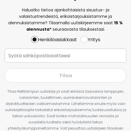
Haluatko tietoa ajankohtaisista sisustus- ja
valaistustrendeistä, erikoistarjouksistamme ja
alennuksistamme? Tilaamalla uutiskirjeemme saat
15 %
alennusta*
seuraavasta tilauksestasi.
Henkilöasiakkaat
Yritys
Tilaa
Tilaa Nettilampun uutiskirje ja saat erilaisia tarjouksia lamppujen,
valaisinten, tuulettimien, aurinkokennovalaisinten ja
älykotituotteiden valikoimastamme. Lähetämme sinulle myös vain
uutiskirjetilaajille tarkoitetut erikoistarjouksemme, tuotesuosituksia ja
tietoa uutuuksista. Saat lisäksi mahdollisuuden arvioida ja
suositella tuotteita sekä hyödyllistä tietoa
yhteistyökumppaneiltamme. Voit peruuttaa uutiskirjeen tilauksen