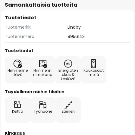
Samankaltaisia tuotteita
Tuotetiedot
Tuotemerkki
Lindby
Tuotenumero:
9956143
Tuotetiedot
Himmenne
Himmenni
Energiateh
Kaukosäät
ttävä
n mukana
okas &
imellä
kestävä
Täydellinen näihin tiloihin
Keittiö
Työhuone
Eteinen
Kirkkaus