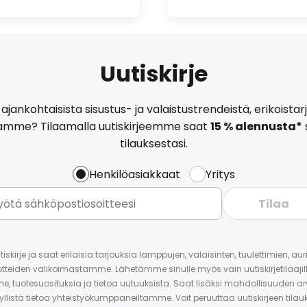
Uutiskirje
ajankohtaisista sisustus- ja valaistustrendeistä, erikoist
amme? Tilaamalla uutiskirjeemme saat
15 % alennusta*
tilauksestasi.
Henkilöasiakkaat
Yritys
Tilaa
iskirje ja saat erilaisia tarjouksia lamppujen, valaisinten, tuulettimien, a
uotteiden valikoimastamme. Lähetämme sinulle myös vain uutiskirjetilaajille
e, tuotesuosituksia ja tietoa uutuuksista. Saat lisäksi mahdollisuuden arv
yllistä tietoa yhteistyökumppaneiltamme. Voit peruuttaa uutiskirjeen til