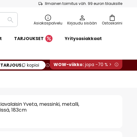
Ilmainen toimitus väh. 99 euron tilauksille
Etsi
Asiakaspalvelu
Kirjaudu sisään
Ostoskorini
t
TARJOUKSET
Yritysasiakkaat
WOW-viikko:
jopa -70 % >
:
TARJOUS
kopioi
iavalaisin Yveta, messinki, metalli,
ssä, 183cm