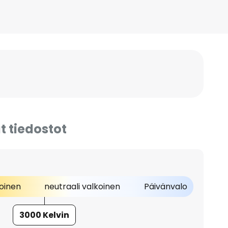
t tiedostot
oinen
neutraali valkoinen
Päivänvalo
3000 Kelvin