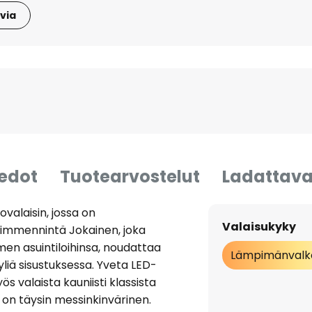
via
iedot
Tuotearvostelut
Ladattava
valaisin, jossa on
Valaisukyky
 himmennintä Jokainen, joka
men asuintiloihinsa, noudattaa
Lämpimänvalk
iä sisustuksessa. Yveta LED-
ös valaista kauniisti klassista
 on täysin messinkinvärinen.