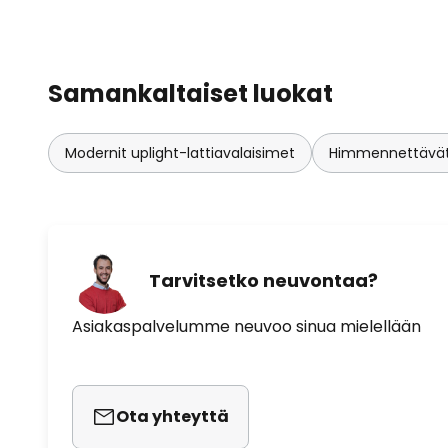
energiankulutus pysyy alhaisella t
todella kirkkaasti.
Samankaltaiset luokat
Modernit uplight-lattiavalaisimet
Himmennettävät u
Tarvitsetko neuvontaa?
Asiakaspalvelumme neuvoo sinua mielellään
Ota yhteyttä