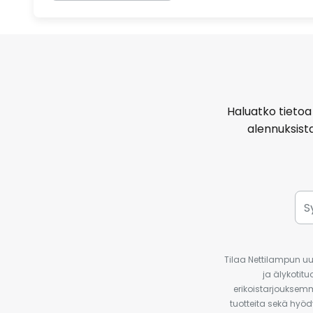
Haluatko tietoa 
alennuksist
Tilaa Nettilampun uut
ja älykotit
erikoistarjouksemm
tuotteita sekä hyöd