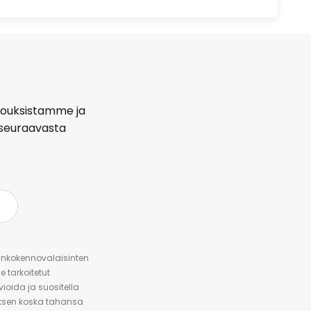
arjouksistamme ja
seuraavasta
urinkokennovalaisinten
 tarkoitetut
ioida ja suositella
auksen koska tahansa