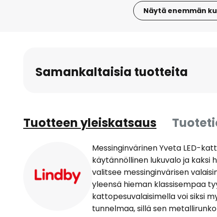
Näytä enemmän ku
Skip
to
the
beginning
Samankaltaisia tuotteita
of
the
images
gallery
Tuotteen yleiskatsaus
Tuotet
Messinginvärinen Yveta LED-katto
käytännöllinen lukuvalo ja kaksi
valitsee messinginvärisen valaisi
yleensä hieman klassisempaa tyyl
kattopesuvalaisimella voi siksi my
tunnelmaa, sillä sen metallirunko