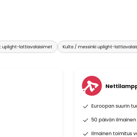
asolla, vaikka Yveta voi loistaa
plight-lattiavalaisimet
Kulta / messinki uplight-lattiavala
Nettilampp
Euroopan suurin t
50 päivän ilmainen
Ilmainen toimitus vä