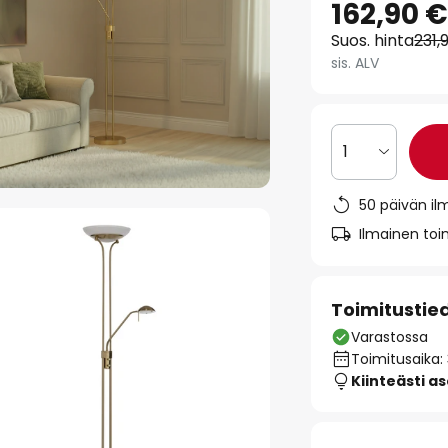
162,90 
Suos. hinta
231,
sis. ALV
1
50 päivän il
Ilmainen toim
Toimitustie
Varastossa
Toimitusaika:
Kiinteästi a