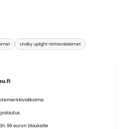
isimet
Lindby uplight-lattiavalaisimet
u.fi
uotemerkkivalikoima
 palautus
h. 99 euron tilauksille