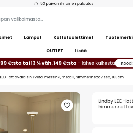
50 päivän ilmainen palautus
simet
Lamput
Kattotuulettimet
Tuotemerki
OUTLET
Lisää
99 €:sta tai 13 % väh. 149 €:sta
- lähes kaikesta
Koodi
LED-lattiavalaisin Yveta, messinki, metalli, himmennettävissä, 183cm
Lindby LED-latt
himmennettävi