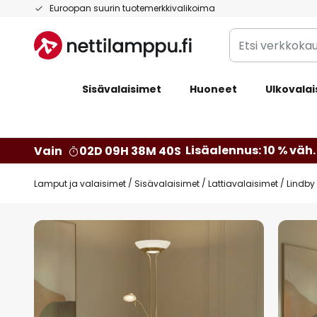
Skip
Euroopan suurin tuotemerkkivalikoima
to
Etsi
Content
verkkokaupan
valikoimasta...
Sisävalaisimet
Huoneet
Ulkovalai
Lisäalennus: 10 % väh. 
Vain
02D 09H 38M 39S
Lamput ja valaisimet
Sisävalaisimet
Lattiavalaisimet
Lindby 
Skip
to
the
end
of
the