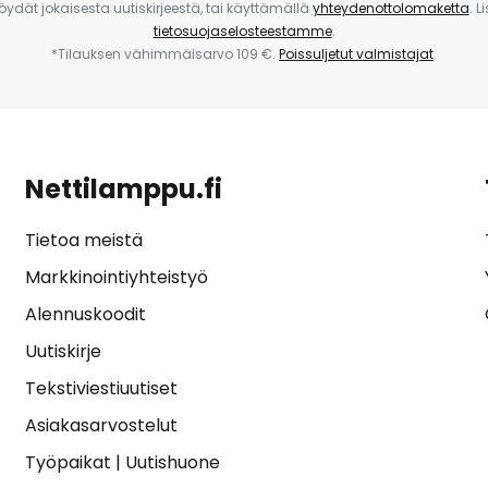
 löydät jokaisesta uutiskirjeestä, tai käyttämällä
yhteydenottolomaketta
. L
tietosuojaselosteestamme
.
*Tilauksen vähimmäisarvo 109 €.
Poissuljetut valmistajat
.
Nettilamppu.fi
Tietoa meistä
Markkinointiyhteistyö
Alennuskoodit
Uutiskirje
Tekstiviestiuutiset
Asiakasarvostelut
Työpaikat
|
Uutishuone