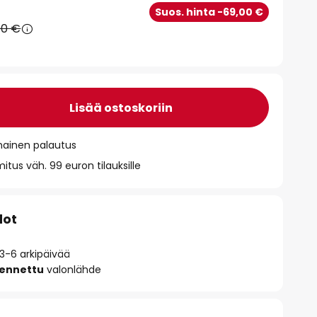
€
Suos. hinta -69,00 €
90 €
Lisää ostoskoriin
mainen palautus
itus väh. 99 euron tilauksille
dot
 3-6 arkipäivää
sennettu
valonlähde