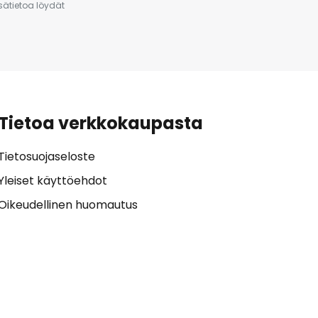
isätietoa löydät
Tietoa verkkokaupasta
Tietosuojaseloste
Yleiset käyttöehdot
Oikeudellinen huomautus