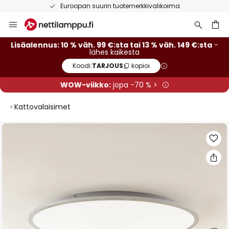
Euroopan suurin tuotemerkkivalikoima
Skip
to
Content
Lisäalennus: 10 % väh. 99 €:sta tai 13 % väh. 149 €:sta
-
lähes kaikesta
Koodi:
TARJOUS
kopioi
WOW-viikko:
jopa -70 % >
Kattovalaisimet
Skip
to
the
end
of
the
images
gallery