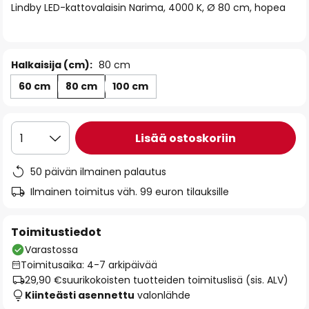
Lindby LED-kattovalaisin Narima, 4000 K, Ø 80 cm, hopea
the
images
gallery
Halkaisija (cm):
80 cm
60 cm
80 cm
100 cm
Lisää ostoskoriin
1
50 päivän ilmainen palautus
Ilmainen toimitus väh. 99 euron tilauksille
Toimitustiedot
Varastossa
Toimitusaika: 4-7 arkipäivää
29,90 €
suurikokoisten tuotteiden toimituslisä (sis. ALV)
Kiinteästi asennettu
valonlähde