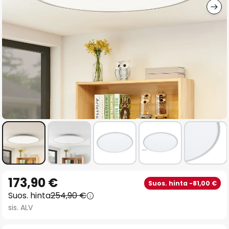
Skip
173,90 €
Suos. hinta -81,00 €
to
Suos. hinta
254,90 €
the
sis. ALV
beginning
of