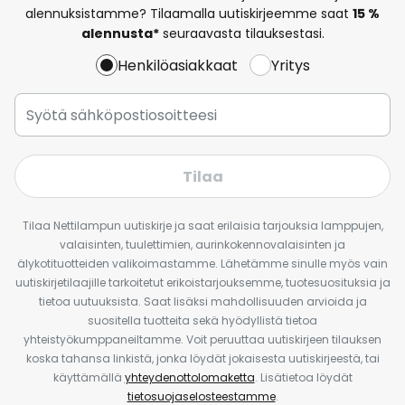
alennuksistamme? Tilaamalla uutiskirjeemme saat
15 %
alennusta*
seuraavasta tilauksestasi.
Henkilöasiakkaat
Yritys
Tilaa
Tilaa Nettilampun uutiskirje ja saat erilaisia tarjouksia lamppujen,
valaisinten, tuulettimien, aurinkokennovalaisinten ja
älykotituotteiden valikoimastamme. Lähetämme sinulle myös vain
uutiskirjetilaajille tarkoitetut erikoistarjouksemme, tuotesuosituksia ja
tietoa uutuuksista. Saat lisäksi mahdollisuuden arvioida ja
suositella tuotteita sekä hyödyllistä tietoa
yhteistyökumppaneiltamme. Voit peruuttaa uutiskirjeen tilauksen
koska tahansa linkistä, jonka löydät jokaisesta uutiskirjeestä, tai
käyttämällä
yhteydenottolomaketta
. Lisätietoa löydät
tietosuojaselosteestamme
.