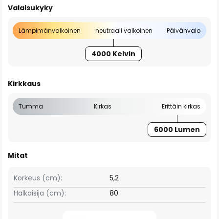
Valaisukyky
Lämpimänvalkoinen
neutraali valkoinen
Päivänvalo
4000 Kelvin
Kirkkaus
Tumma
Kirkas
Erittäin kirkas
6000 Lumen
Mitat
Korkeus (cm):
5,2
Halkaisija (cm):
80