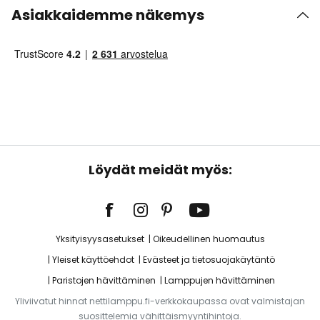
Asiakkaidemme näkemys
Löydät meidät myös:
Yksityisyysasetukset
Oikeudellinen huomautus
Yleiset käyttöehdot
Evästeet ja tietosuojakäytäntö
Paristojen hävittäminen
Lamppujen hävittäminen
Yliviivatut hinnat nettilamppu.fi-verkkokaupassa ovat valmistajan
suosittelemia vähittäismyyntihintoja.