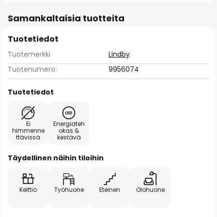
Samankaltaisia tuotteita
Tuotetiedot
Tuotemerkki
Lindby
Tuotenumero:
9956074
Tuotetiedot
Ei
Energiateh
himmenne
okas &
ttävissä
kestävä
Täydellinen näihin tiloihin
Keittiö
Työhuone
Eteinen
Olohuone