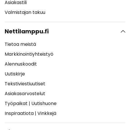
Asiakastili
Valmistajan takuu
Nettilamppu.fi
Tietoa meistä
Markkinointiyhteistyö
Alennuskoodit
Uutiskirje
Tekstiviestiuutiset
Asiakasarvostelut
Työpaikat
|
Uutishuone
Inspiraatiota
|
Vinkkejä