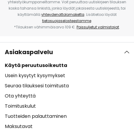
yhteistyökumppaneiltamme. Voit peruuttaa uutiskirjeen tilauksen
koska tahansa linkistä, jonka löydät jokaisesta uutiskirjeestä, tai
käyttämällä
yhteydenottolomaketta
. Lisätietoa löydät
tietosuojaselosteestamme
.
*Tilauksen vähimmäisarvo 109 €.
Poissuljetut valmistajat
.
Asiakaspalvelu
Käytä peruutusoikeutta
Usein kysytyt kysymykset
Seuraa tilauksesi toimitusta
Ota yhteyttä
Toimituskulut
Tuotteiden palauttaminen
Maksutavat