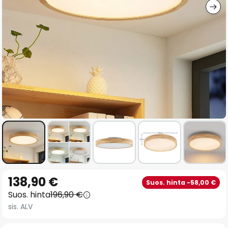
Skip
138,90 €
Suos. hinta -58,00 €
to
Suos. hinta
196,90 €
the
sis. ALV
beginning
of