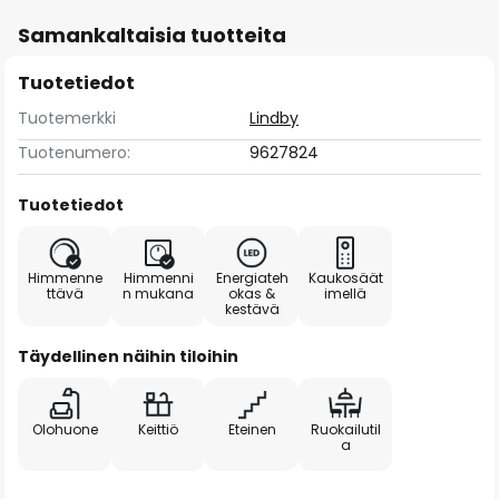
Samankaltaisia tuotteita
Tuotetiedot
Tuotemerkki
Lindby
Tuotenumero:
9627824
Tuotetiedot
Himmenne
Himmenni
Energiateh
Kaukosäät
ttävä
n mukana
okas &
imellä
kestävä
Täydellinen näihin tiloihin
Olohuone
Keittiö
Eteinen
Ruokailutil
a