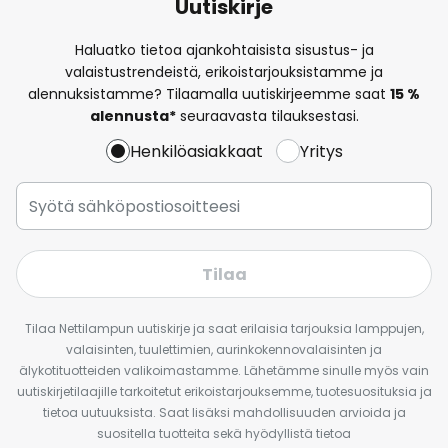
Uutiskirje
Haluatko tietoa ajankohtaisista sisustus- ja
valaistustrendeistä, erikoistarjouksistamme ja
alennuksistamme? Tilaamalla uutiskirjeemme saat
15 %
alennusta*
seuraavasta tilauksestasi.
Henkilöasiakkaat
Yritys
Tilaa
Tilaa Nettilampun uutiskirje ja saat erilaisia tarjouksia lamppujen,
valaisinten, tuulettimien, aurinkokennovalaisinten ja
älykotituotteiden valikoimastamme. Lähetämme sinulle myös vain
uutiskirjetilaajille tarkoitetut erikoistarjouksemme, tuotesuosituksia ja
tietoa uutuuksista. Saat lisäksi mahdollisuuden arvioida ja
suositella tuotteita sekä hyödyllistä tietoa