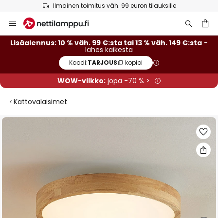
Ilmainen toimitus väh. 99 euron tilauksille
Skip
to
Content
Lisäalennus: 10 % väh. 99 €:sta tai 13 % väh. 149 €:sta
-
lähes kaikesta
Koodi:
TARJOUS
kopioi
WOW-viikko:
jopa -70 % >
Kattovalaisimet
Skip
to
the
end
of
the
images
gallery