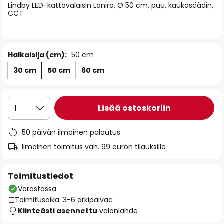
Lindby LED-kattovalaisin Lanira, Ø 50 cm, puu, kaukosäädin,
the
CCT
images
gallery
Halkaisija (cm):
50 cm
30 cm
50 cm
60 cm
Lisää ostoskoriin
1
50 päivän ilmainen palautus
Ilmainen toimitus väh. 99 euron tilauksille
Toimitustiedot
Varastossa
Toimitusaika: 3-6 arkipäivää
Kiinteästi asennettu
valonlähde