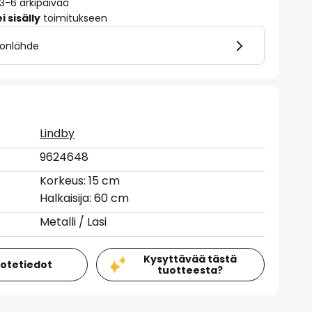
 3-6 arkipäivää
 sisälly
toimitukseen
alonlähde
Lindby
9624648
Korkeus: 15 cm
Halkaisija: 60 cm
Metalli / Lasi
Kysyttävää tästä
uotetiedot
tuotteesta?