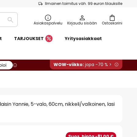
Ilmainen toimitus väh. 99 euron tilauksille
Etsi
Asiakaspalvelu
Kirjaudu sisään
Ostoskorini
t
TARJOUKSET
Yritysasiakkaat
WOW-viikko:
jopa -70 % >
pioi
aisin Yannie, 5-valo, 60cm, nikkeli/valkoinen, lasi
Suos. hinta -81,00 €