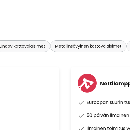
Lindby kattovalaisimet
Metallinsävyinen kattovalaisimet
Nettilampp
Euroopan suurin t
50 päivän ilmainen
Ilmainen toimitus vä