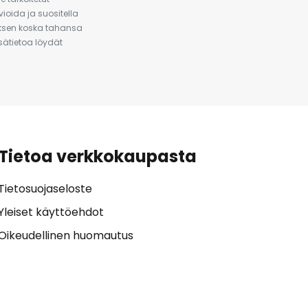
ioida ja suositella
auksen koska tahansa
isätietoa löydät
Tietoa verkkokaupasta
Tietosuojaseloste
Yleiset käyttöehdot
Oikeudellinen huomautus