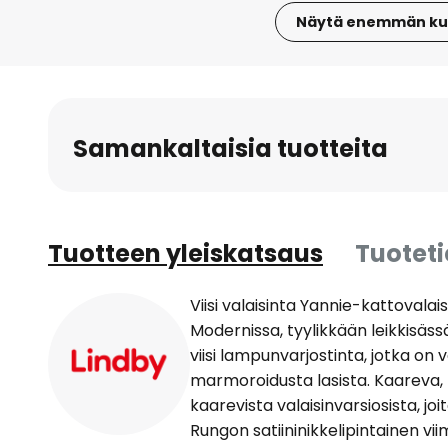
Näytä enemmän ku
Skip
to
the
beginning
Samankaltaisia tuotteita
of
the
images
gallery
Tuotteen yleiskatsaus
Tuotet
Viisi valaisinta Yannie-kattovalai
Modernissa, tyylikkään leikkisäs
viisi lampunvarjostinta, jotka on 
marmoroidusta lasista. Kaareva,
kaarevista valaisinvarsiosista, joi
Rungon satiininikkelipintainen vi