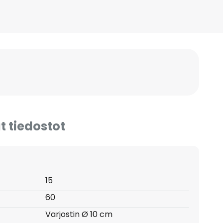
t tiedostot
15
60
Varjostin Ø 10 cm