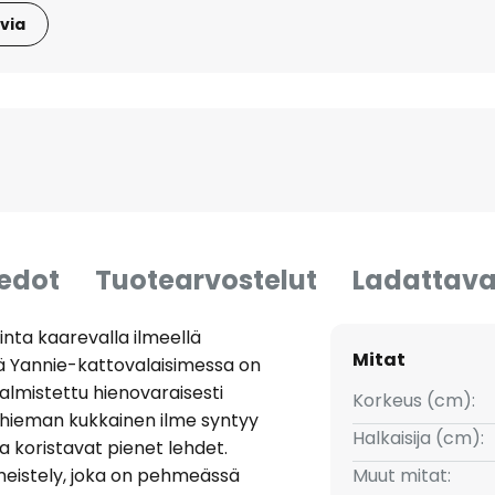
via
iedot
Tuotearvostelut
Ladattava
sinta kaarevalla ilmeellä
Mitat
sä Yannie-kattovalaisimessa on
valmistettu hienovaraisesti
Korkeus (cm):
 hieman kukkainen ilme syntyy
Halkaisija (cm):
ta koristavat pienet lehdet.
imeistely, joka on pehmeässä
Muut mitat: