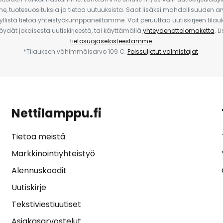
e, tuotesuosituksia ja tietoa uutuuksista. Saat lisäksi mahdollisuuden arv
yllistä tietoa yhteistyökumppaneiltamme. Voit peruuttaa uutiskirjeen til
 löydät jokaisesta uutiskirjeestä, tai käyttämällä
yhteydenottolomaketta
. L
tietosuojaselosteestamme
.
*Tilauksen vähimmäisarvo 109 €.
Poissuljetut valmistajat
.
Nettilamppu.fi
Tietoa meistä
Markkinointiyhteistyö
Alennuskoodit
Uutiskirje
Tekstiviestiuutiset
Asiakasarvostelut