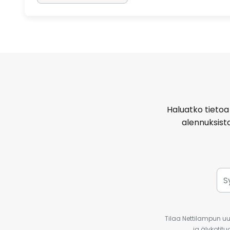
Haluatko tietoa 
alennuksist
Tilaa Nettilampun uut
ja älykotit