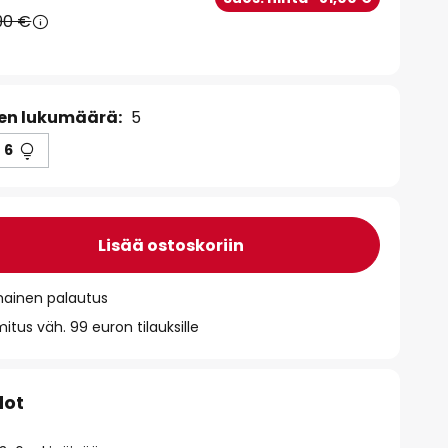
90 €
en lukumäärä:
5
6
Lisää ostoskoriin
mainen palautus
itus väh. 99 euron tilauksille
dot