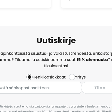
Uutiskirje
ajankohtaisista sisustus- ja valaistustrendeistä, erikoist
amme? Tilaamalla uutiskirjeemme saat
15 % alennusta*
tilauksestasi.
Henkilöasiakkaat
Yritys
Tilaa
iskirje ja saat erilaisia tarjouksia lamppujen, valaisinten, tuulettimien, a
uotteiden valikoimastamme. Lähetämme sinulle myös vain uutiskirjetilaajille