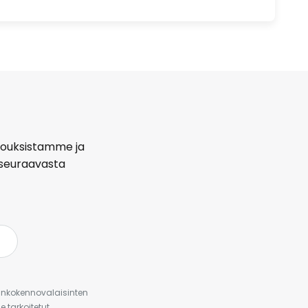
arjouksistamme ja
seuraavasta
urinkokennovalaisinten
 tarkoitetut