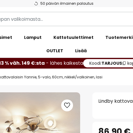
50 päivän ilmainen palautus
simet
Lamput
Kattotuulettimet
Tuotemerki
OUTLET
Lisää
13 % väh. 149 €:sta
- lähes kaikesta
Koodi:
TARJOUS
ko
kattovalaisin Yannie, 5-valo, 60cm, nikkeli/valkoinen, lasi
Lindby kattoval
86,90 €