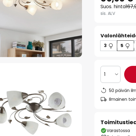
Suos. hinta
167,
sis. ALV
Valonlähteid
3
5
1
50 päivän il
Ilmainen toim
Toimitustie
Varastossa