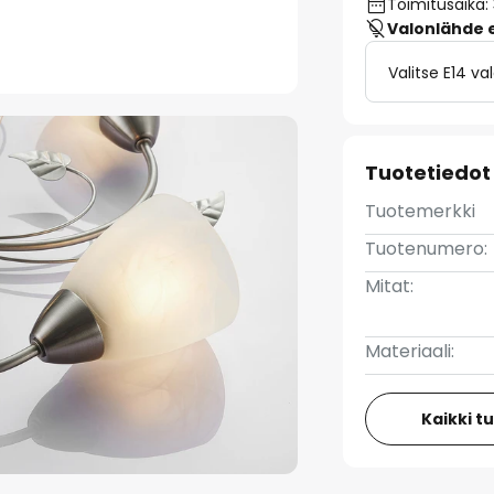
Toimitusaika:
Valonlähde ei
Valitse E14 v
Tuotetiedot
Tuotemerkki
Tuotenumero:
Mitat:
Materiaali:
Kaikki t