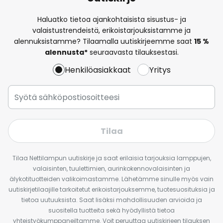
Haluatko tietoa ajankohtaisista sisustus- ja
valaistustrendeistä, erikoistarjouksistamme ja
alennuksistamme? Tilaamalla uutiskirjeemme saat
15 %
alennusta*
seuraavasta tilauksestasi.
Henkilöasiakkaat
Yritys
Tilaa
Tilaa Nettilampun uutiskirje ja saat erilaisia tarjouksia lamppujen,
valaisinten, tuulettimien, aurinkokennovalaisinten ja
älykotituotteiden valikoimastamme. Lähetämme sinulle myös vain
uutiskirjetilaajille tarkoitetut erikoistarjouksemme, tuotesuosituksia ja
tietoa uutuuksista. Saat lisäksi mahdollisuuden arvioida ja
suositella tuotteita sekä hyödyllistä tietoa
yhteistyökumppaneiltamme. Voit peruuttaa uutiskirjeen tilauksen