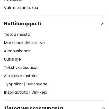
Valmistajan takuu
Nettilamppu.fi
Tietoa meistä
Markkinointiyhteistyö
Alennuskoodit
Uutiskirje
Tekstiviestiuutiset
Asiakasarvostelut
Työpaikat
|
Uutishuone
Inspiraatiota
|
Vinkkejä
Tietoa verkkokaupasta