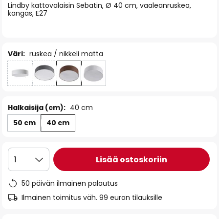
Lindby kattovalaisin Sebatin, Ø 40 cm, vaaleanruskea,
the
kangas, E27
images
gallery
Väri:
ruskea / nikkeli matta
Halkaisija (cm):
40 cm
50 cm
40 cm
Lisää ostoskoriin
1
50 päivän ilmainen palautus
Ilmainen toimitus väh. 99 euron tilauksille