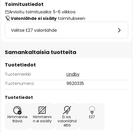
Toimitustiedot
Arvioitu toimitusaika: 5-6 viikkoa
Valonlähde ei sisälly
toimitukseen
Valitse E27 valonlähde
Samankaltaisia tuotteita
Tuotetiedot
Tuotemerkki
Lindby
Tuotenumero:
9620335
Tuotetiedot
Himmenne
Himmenni
Ei sis.
E27
ttävä
n ei sisälly
valonlähd
että