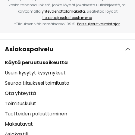
koska tahansa linkistä, jonka löydät jokaisesta uutiskirjeestä, tai
käyttämällä
yhteydenottolomaketta
. Lisätietoa löydät
tietosuojaselosteestamme
.
*Tilauksen vähimmäisarvo 109 €.
Poissuljetut valmistajat
.
Asiakaspalvelu
Käytä peruutusoikeutta
Usein kysytyt kysymykset
Seuraa tilauksesi toimitusta
Ota yhteyttä
Toimituskulut
Tuotteiden palauttaminen
Maksutavat
Asiakastili