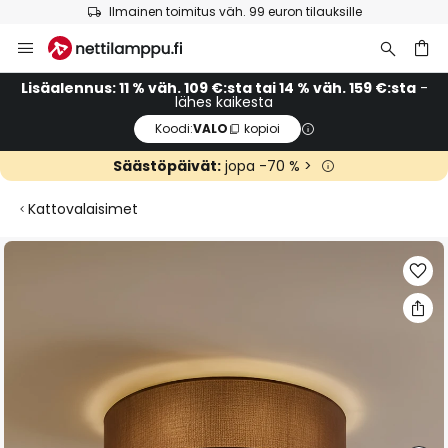
Ilmainen toimitus väh. 99 euron tilauksille
Skip
to
Content
Lisäalennus: 11 % väh. 109 €:sta tai 14 % väh. 159 €:sta
-
lähes kaikesta
Koodi:
VALO
kopioi
Säästöpäivät:
jopa -70 % >
Kattovalaisimet
Skip
to
the
end
of
the
images
gallery