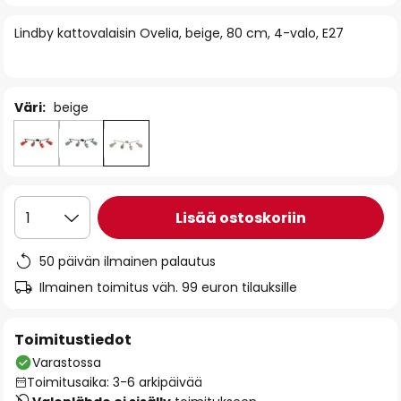
of
Lindby kattovalaisin Ovelia, beige, 80 cm, 4-valo, E27
the
images
gallery
Väri:
beige
Lisää ostoskoriin
1
50 päivän ilmainen palautus
Ilmainen toimitus väh. 99 euron tilauksille
Toimitustiedot
Varastossa
Toimitusaika: 3-6 arkipäivää