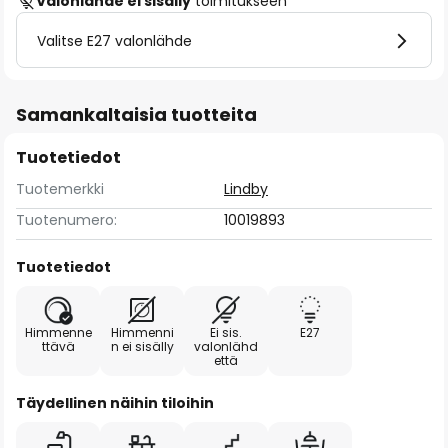
Valonlähde ei sisälly
toimitukseen
Valitse E27 valonlähde
Samankaltaisia tuotteita
Tuotetiedot
Tuotemerkki
Lindby
Tuotenumero:
10019893
Tuotetiedot
Himmenne
Himmenni
Ei sis.
E27
ttävä
n ei sisälly
valonlähd
että
Täydellinen näihin tiloihin