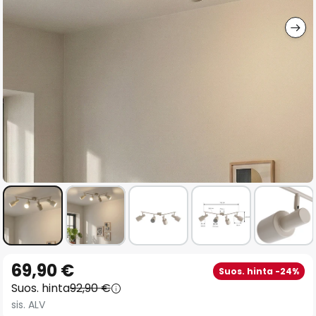
gallery
Skip
69,90 €
Suos. hinta -24%
to
Suos. hinta
92,90 €
the
sis. ALV
beginning