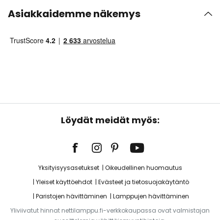
Asiakkaidemme näkemys
Löydät meidät myös:
Yksityisyysasetukset
Oikeudellinen huomautus
Yleiset käyttöehdot
Evästeet ja tietosuojakäytäntö
Paristojen hävittäminen
Lamppujen hävittäminen
Yliviivatut hinnat nettilamppu.fi-verkkokaupassa ovat valmistajan