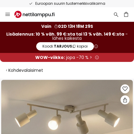
Euroopan suurin tuotemerkkivalikoima
Skip
to
Content
Vain
02D 13H 18M 29S
Lisäalennus: 10 % väh. 99 €:sta tai 13 % väh. 149 €:sta
-
lähes kaikesta
Koodi:
TARJOUS
kopioi
WOW-viikko:
jopa -70 % >
Kohdevalaisimet
Skip
to
the
end
of
the
images