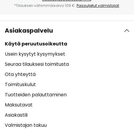
*Tilauksen vähimmäisarvo 109 €.
Poissuljetut valmistajat
.
Asiakaspalvelu
Käytä peruutusoikeutta
Usein kysytyt kysymykset
Seuraa tilauksesi toimitusta
Ota yhteyttä
Toimituskulut
Tuotteiden palauttaminen
Maksutavat
Asiakastili
Valmistajan takuu