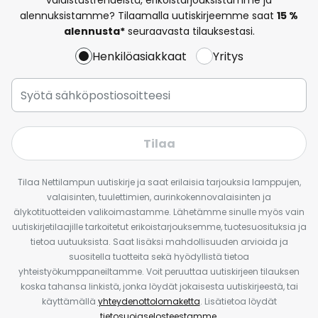
alennuksistamme? Tilaamalla uutiskirjeemme saat
15 %
alennusta*
seuraavasta tilauksestasi.
Henkilöasiakkaat
Yritys
Tilaa
Tilaa Nettilampun uutiskirje ja saat erilaisia tarjouksia lamppujen,
valaisinten, tuulettimien, aurinkokennovalaisinten ja
älykotituotteiden valikoimastamme. Lähetämme sinulle myös vain
uutiskirjetilaajille tarkoitetut erikoistarjouksemme, tuotesuosituksia ja
tietoa uutuuksista. Saat lisäksi mahdollisuuden arvioida ja
suositella tuotteita sekä hyödyllistä tietoa
yhteistyökumppaneiltamme. Voit peruuttaa uutiskirjeen tilauksen
koska tahansa linkistä, jonka löydät jokaisesta uutiskirjeestä, tai
käyttämällä
yhteydenottolomaketta
. Lisätietoa löydät
tietosuojaselosteestamme
.