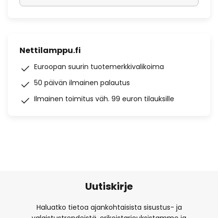
Nettilamppu.fi
Euroopan suurin tuotemerkkivalikoima
50 päivän ilmainen palautus
Ilmainen toimitus väh. 99 euron tilauksille
Uutiskirje
Haluatko tietoa ajankohtaisista sisustus- ja
valaistustrendeistä, erikoistarjouksistamme ja