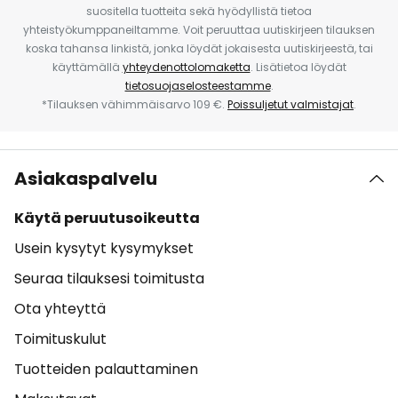
suositella tuotteita sekä hyödyllistä tietoa
yhteistyökumppaneiltamme. Voit peruuttaa uutiskirjeen tilauksen
koska tahansa linkistä, jonka löydät jokaisesta uutiskirjeestä, tai
käyttämällä
yhteydenottolomaketta
. Lisätietoa löydät
tietosuojaselosteestamme
.
*Tilauksen vähimmäisarvo 109 €.
Poissuljetut valmistajat
.
Asiakaspalvelu
Käytä peruutusoikeutta
Usein kysytyt kysymykset
Seuraa tilauksesi toimitusta
Ota yhteyttä
Toimituskulut
Tuotteiden palauttaminen