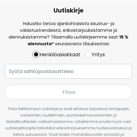
Uutiskirje
Haluatko tietoa ajankohtaisista sisustus- ja
valaistustrendeistä, erikoistarjouksistamme ja
alennuksistamme? Tilaamalla uutiskirjeemme saat
15 %
alennusta*
seuraavasta tilauksestasi.
Henkilöasiakkaat
Yritys
Tilaa
Tilaa Nettilampun uutiskirje ja saat erilaisia tarjouksia lamppujen,
valaisinten, tuulettimien, aurinkokennovalaisinten ja
älykotituotteiden valikoimastamme. Lähetämme sinulle myös vain
uutiskirjetilaajille tarkoitetut erikoistarjouksemme, tuotesuosituksia ja
tietoa uutuuksista. Saat lisäksi mahdollisuuden arvioida ja