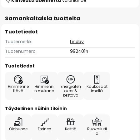
Kiinteästi asennettu
valonlähde
Samankaltaisia tuotteita
Tuotetiedot
Tuotemerkki
Lindby
Tuotenumero:
9924014
Tuotetiedot
Himmenne
Himmenni
Energiateh
Kaukosäät
ttävä
n mukana
okas &
imellä
kestävä
Täydellinen näihin tiloihin
Olohuone
Eteinen
Keittiö
Ruokailutil
a