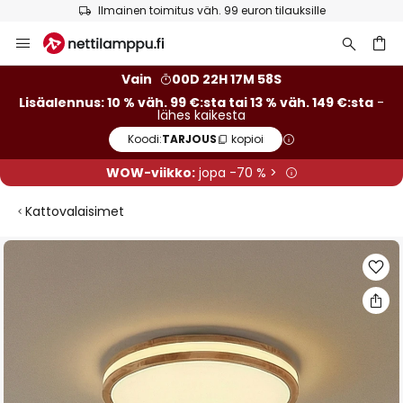
Ilmainen toimitus väh. 99 euron tilauksille
Skip
to
Content
Vain
00D 22H 17M 58S
Lisäalennus: 10 % väh. 99 €:sta tai 13 % väh. 149 €:sta
-
lähes kaikesta
Koodi:
TARJOUS
kopioi
WOW-viikko:
jopa -70 % >
Kattovalaisimet
Skip
to
the
end
of
the
images