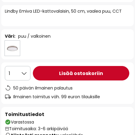
of
Lindby Emiva LED-kattovalaisin, 50 cm, vaalea puu, CCT
the
images
gallery
Väri:
puu / valkoinen
Lisää ostoskoriin
1
50 päivän ilmainen palautus
Ilmainen toimitus väh. 99 euron tilauksille
Toimitustiedot
Varastossa
Toimitusaika: 3-6 arkipäivää