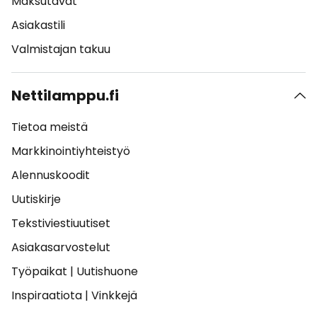
Maksutavat
Asiakastili
Valmistajan takuu
Nettilamppu.fi
Tietoa meistä
Markkinointiyhteistyö
Alennuskoodit
Uutiskirje
Tekstiviestiuutiset
Asiakasarvostelut
Työpaikat
|
Uutishuone
Inspiraatiota
|
Vinkkejä