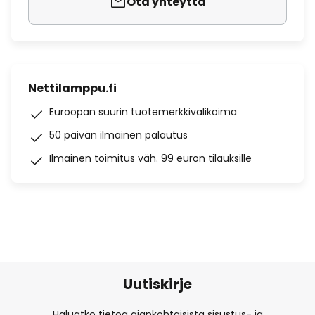
Ota yhteyttä
Nettilamppu.fi
Euroopan suurin tuotemerkkivalikoima
50 päivän ilmainen palautus
Ilmainen toimitus väh. 99 euron tilauksille
Uutiskirje
Haluatko tietoa ajankohtaisista sisustus- ja