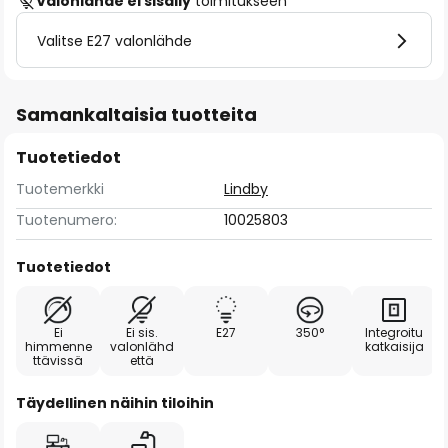
Valonlähde ei sisälly
toimitukseen
Valitse E27 valonlähde
Samankaltaisia tuotteita
Tuotetiedot
Tuotemerkki
Lindby
Tuotenumero:
10025803
Tuotetiedot
Ei
Ei sis.
E27
350°
Integroitu
himmenne
valonlähd
katkaisija
ttävissä
että
Täydellinen näihin tiloihin