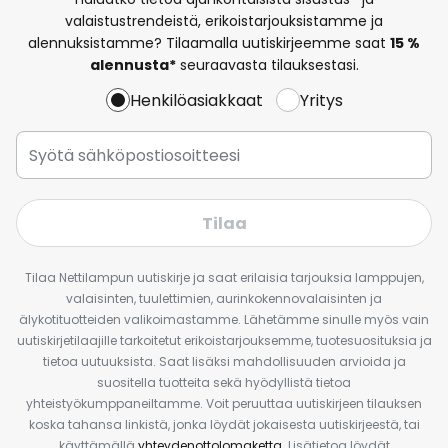
valaistustrendeistä, erikoistarjouksistamme ja
alennuksistamme? Tilaamalla uutiskirjeemme saat
15 %
alennusta*
seuraavasta tilauksestasi.
Henkilöasiakkaat
Yritys
Tilaa
Tilaa Nettilampun uutiskirje ja saat erilaisia tarjouksia lamppujen,
valaisinten, tuulettimien, aurinkokennovalaisinten ja
älykotituotteiden valikoimastamme. Lähetämme sinulle myös vain
uutiskirjetilaajille tarkoitetut erikoistarjouksemme, tuotesuosituksia ja
tietoa uutuuksista. Saat lisäksi mahdollisuuden arvioida ja
suositella tuotteita sekä hyödyllistä tietoa
yhteistyökumppaneiltamme. Voit peruuttaa uutiskirjeen tilauksen
koska tahansa linkistä, jonka löydät jokaisesta uutiskirjeestä, tai
käyttämällä
yhteydenottolomaketta
. Lisätietoa löydät