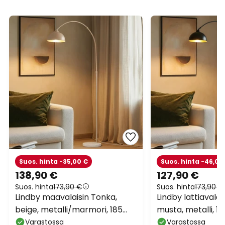
Suos. hinta -35,00 €
Suos. hinta -46,00
138,90 €
127,90 €
Suos. hinta
173,90 €
Suos. hinta
173,90 €
Lindby maavalaisin Tonka,
Lindby lattiavalai
beige, metalli/marmori, 185
musta, metalli, 1
cm, E27
Varastossa
Varastossa