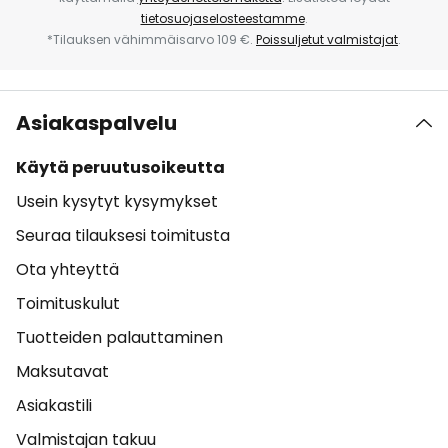
tietosuojaselosteestamme
.
*Tilauksen vähimmäisarvo 109 €.
Poissuljetut valmistajat
.
Asiakaspalvelu
Käytä peruutusoikeutta
Usein kysytyt kysymykset
Seuraa tilauksesi toimitusta
Ota yhteyttä
Toimituskulut
Tuotteiden palauttaminen
Maksutavat
Asiakastili
Valmistajan takuu