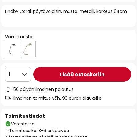
of
Lindby Corali pöytävalaisin, musta, metalli, korkeus 64cm
the
images
gallery
Väri:
musta
Lisää ostoskoriin
1
50 päivän ilmainen palautus
Ilmainen toimitus väh. 99 euron tilauksille
Toimitustiedot
Varastossa
Toimitusaika: 3-6 arkipäivää