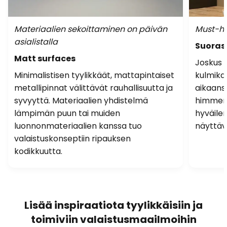
Materiaalien sekoittaminen on päivän
Must-ha
asialistalla
Suoras
Matt surfaces
Joskus e
Minimalistisen tyylikkäät, mattapintaiset
kulmika
metallipinnat välittävät rauhallisuutta ja
aikaans
syvyyttä. Materiaalien yhdistelmä
himmenn
lämpimän puun tai muiden
hyväile
luonnonmateriaalien kanssa tuo
näyttävä
valaistuskonseptiin ripauksen
kodikkuutta.
Lisää inspiraatiota tyylikkäisiin ja
toimiviin valaistusmaailmoihin