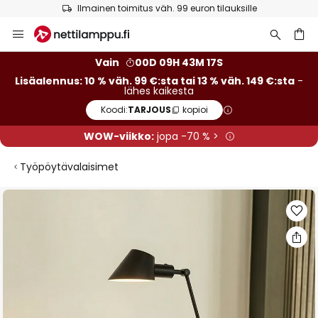
Euroopan suurin tuotemerkkivalikoima
Skip
to
Content
Vain
00D 09H 43M 16S
Lisäalennus: 10 % väh. 99 €:sta tai 13 % väh. 149 €:sta
-
lähes kaikesta
Koodi:
TARJOUS
kopioi
WOW-viikko:
jopa -70 % >
Työpöytävalaisimet
Skip
to
the
end
of
the
images