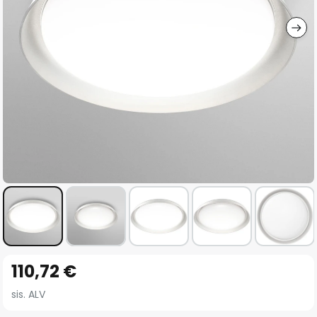
gallery
Skip
110,72 €
to
the
sis. ALV
beginning