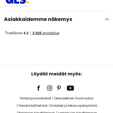
Asiakkaidemme näkemys
Löydät meidät myös:
Yksityisyysasetukset
Oikeudellinen huomautus
Yleiset käyttöehdot
Evästeet ja tietosuojakäytäntö
Paristojen hävittäminen
Lamppujen hävittäminen