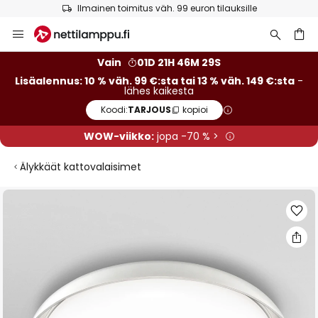
Ilmainen toimitus väh. 99 euron tilauksille
Skip
to
Content
Vain
01D 21H 46M 29S
Lisäalennus: 10 % väh. 99 €:sta tai 13 % väh. 149 €:sta
-
lähes kaikesta
Koodi:
TARJOUS
kopioi
WOW-viikko:
jopa -70 % >
Älykkäät kattovalaisimet
Skip
to
the
end
of
the
images