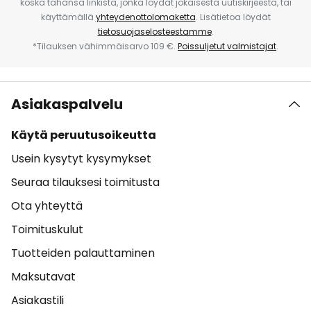
koska tahansa linkistä, jonka löydät jokaisesta uutiskirjeestä, tai
käyttämällä
yhteydenottolomaketta
. Lisätietoa löydät
tietosuojaselosteestamme
.
*Tilauksen vähimmäisarvo 109 €.
Poissuljetut valmistajat
.
Asiakaspalvelu
Käytä peruutusoikeutta
Usein kysytyt kysymykset
Seuraa tilauksesi toimitusta
Ota yhteyttä
Toimituskulut
Tuotteiden palauttaminen
Maksutavat
Asiakastili