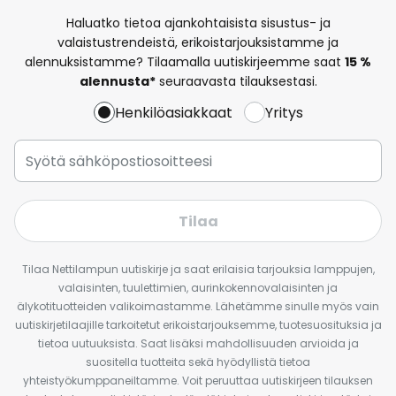
Haluatko tietoa ajankohtaisista sisustus- ja
valaistustrendeistä, erikoistarjouksistamme ja
alennuksistamme? Tilaamalla uutiskirjeemme saat
15 %
alennusta*
seuraavasta tilauksestasi.
Henkilöasiakkaat
Yritys
Tilaa
Tilaa Nettilampun uutiskirje ja saat erilaisia tarjouksia lamppujen,
valaisinten, tuulettimien, aurinkokennovalaisinten ja
älykotituotteiden valikoimastamme. Lähetämme sinulle myös vain
uutiskirjetilaajille tarkoitetut erikoistarjouksemme, tuotesuosituksia ja
tietoa uutuuksista. Saat lisäksi mahdollisuuden arvioida ja
suositella tuotteita sekä hyödyllistä tietoa
yhteistyökumppaneiltamme. Voit peruuttaa uutiskirjeen tilauksen