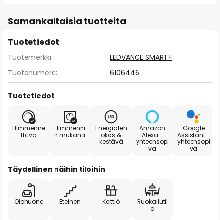
Samankaltaisia tuotteita
Tuotetiedot
Tuotemerkki
LEDVANCE SMART+
Tuotenumero:
6106446
Tuotetiedot
Himmenne
Himmenni
Energiateh
Amazon
Google
ttävä
n mukana
okas &
Alexa -
Assistant -
kestävä
yhteensopi
yhteensopi
va
va
Täydellinen näihin tiloihin
Olohuone
Eteinen
Keittiö
Ruokailutil
a