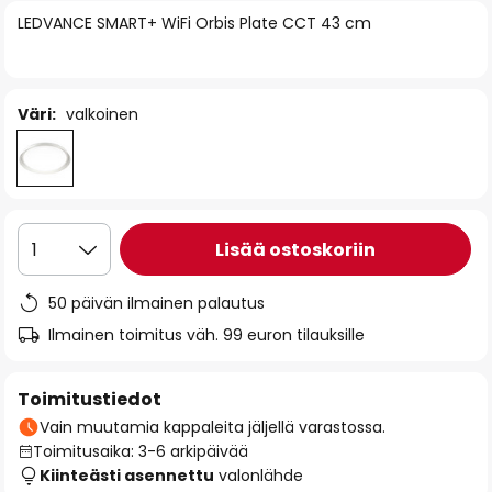
of
LEDVANCE SMART+ WiFi Orbis Plate CCT 43 cm
the
images
gallery
Väri:
valkoinen
Lisää ostoskoriin
1
50 päivän ilmainen palautus
Ilmainen toimitus väh. 99 euron tilauksille
Toimitustiedot
Vain muutamia kappaleita jäljellä varastossa.
Toimitusaika: 3-6 arkipäivää
Kiinteästi asennettu
valonlähde