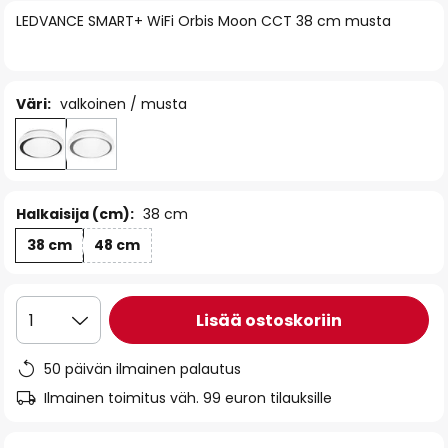
of
LEDVANCE SMART+ WiFi Orbis Moon CCT 38 cm musta
the
images
gallery
Väri:
valkoinen / musta
Halkaisija (cm):
38 cm
38 cm
48 cm
Lisää ostoskoriin
1
50 päivän ilmainen palautus
Ilmainen toimitus väh. 99 euron tilauksille