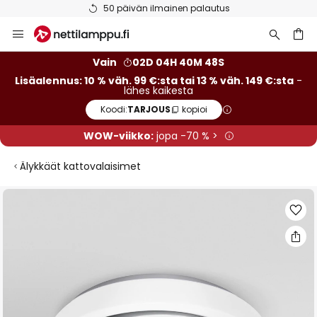
50 päivän ilmainen palautus
Skip
to
Content
Vain
02D 04H 40M 48S
Lisäalennus: 10 % väh. 99 €:sta tai 13 % väh. 149 €:sta
-
lähes kaikesta
Koodi:
TARJOUS
kopioi
WOW-viikko:
jopa -70 % >
Älykkäät kattovalaisimet
Skip
to
the
end
of
the
images