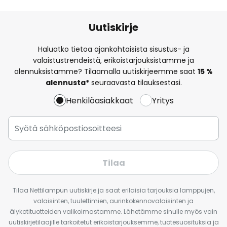
Uutiskirje
Haluatko tietoa ajankohtaisista sisustus- ja
valaistustrendeistä, erikoistarjouksistamme ja
alennuksistamme? Tilaamalla uutiskirjeemme saat
15 %
alennusta*
seuraavasta tilauksestasi.
Henkilöasiakkaat
Yritys
Tilaa
Tilaa Nettilampun uutiskirje ja saat erilaisia tarjouksia lamppujen,
valaisinten, tuulettimien, aurinkokennovalaisinten ja
älykotituotteiden valikoimastamme. Lähetämme sinulle myös vain
uutiskirjetilaajille tarkoitetut erikoistarjouksemme, tuotesuosituksia ja