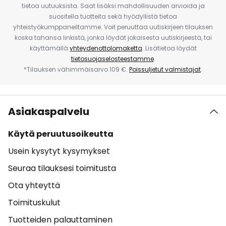
tietoa uutuuksista. Saat lisäksi mahdollisuuden arvioida ja
suositella tuotteita sekä hyödyllistä tietoa
yhteistyökumppaneiltamme. Voit peruuttaa uutiskirjeen tilauksen
koska tahansa linkistä, jonka löydät jokaisesta uutiskirjeestä, tai
käyttämällä
yhteydenottolomaketta
. Lisätietoa löydät
tietosuojaselosteestamme
.
*Tilauksen vähimmäisarvo 109 €.
Poissuljetut valmistajat
.
Asiakaspalvelu
Käytä peruutusoikeutta
Usein kysytyt kysymykset
Seuraa tilauksesi toimitusta
Ota yhteyttä
Toimituskulut
Tuotteiden palauttaminen