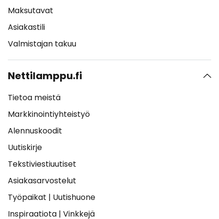
Maksutavat
Asiakastili
Valmistajan takuu
Nettilamppu.fi
Tietoa meistä
Markkinointiyhteistyö
Alennuskoodit
Uutiskirje
Tekstiviestiuutiset
Asiakasarvostelut
Työpaikat
|
Uutishuone
Inspiraatiota
|
Vinkkejä