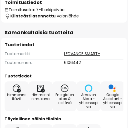
Toimitustiedot
Toimitusaika: 7-11 arkipäivää
Kiinteästi asennettu
valonlähde
Samankaltaisia tuotteita
Tuotetiedot
Tuotemerkki
LEDVANCE SMART+
Tuotenumero:
6106442
Tuotetiedot
Himmenne
Himmenni
Energiateh
Amazon
Google
ttävä
n mukana
okas &
Alexa -
Assistant -
kestävä
yhteensopi
yhteensopi
va
va
Täydellinen näihin tiloihin