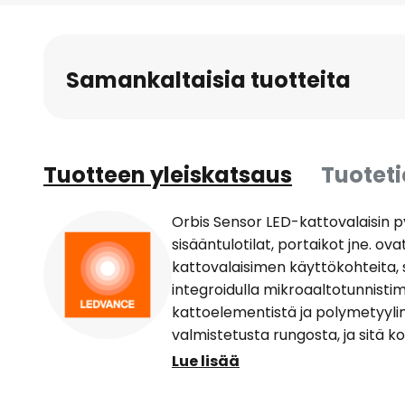
to
the
beginning
Samankaltaisia tuotteita
of
the
images
gallery
Tuotteen yleiskatsaus
Tuotet
Orbis Sensor LED-kattovalaisin
sisääntulotilat, portaikot jne. o
kattovalaisimen käyttökohteita, s
integroidulla mikroaaltotunnistim
kattoelementistä ja polymetyyl
valmistetusta rungosta, ja sitä 
keskellä oleva koristerengas. Or
Lue lisää
sopii mihin tahansa sisustustyylii
lämpimänvalkoisilla LED-valoilla, 