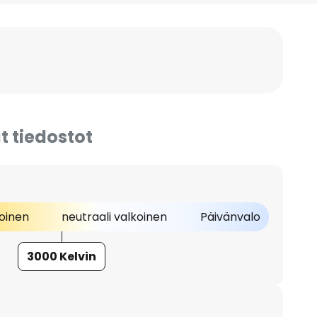
t tiedostot
oinen
neutraali valkoinen
Päivänvalo
3000 Kelvin