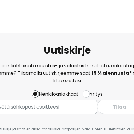
Uutiskirje
ajankohtaisista sisustus- ja valaistustrendeistä, erikoist
amme? Tilaamalla uutiskirjeemme saat
15 % alennusta*
tilauksestasi.
Henkilöasiakkaat
Yritys
Tilaa
iskirje ja saat erilaisia tarjouksia lamppujen, valaisinten, tuulettimien, a