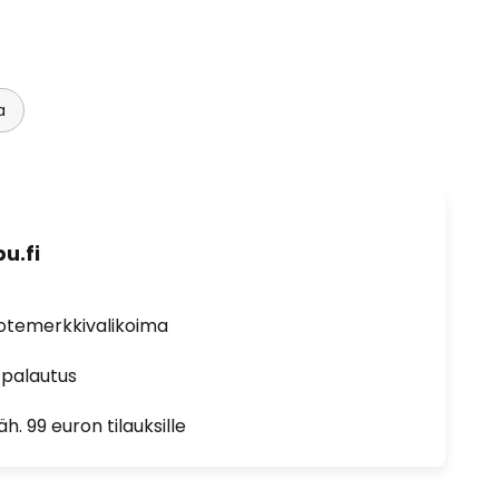
a
u.fi
uotemerkkivalikoima
 palautus
h. 99 euron tilauksille