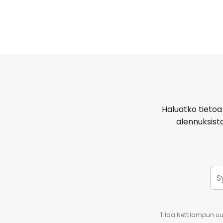
Haluatko tietoa 
alennuksist
Tilaa Nettilampun uut