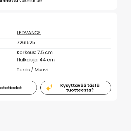
sennettu
valonlähde
LEDVANCE
7261525
Korkeus: 7.5 cm
Halkaisija: 44 cm
Teräs / Muovi
Kysyttävää tästä
uotetiedot
tuotteesta?