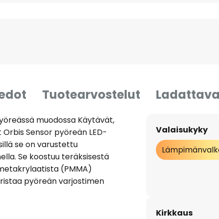
iedot
Tuotearvostelut
Ladattava
 pyöreässä muodossa Käytävät,
Valaisukyky
vat Orbis Sensor pyöreän LED-
illä se on varustettu
Lämpimänvalk
ella. Se koostuu teräksisestä
imetakrylaatista (PMMA)
koristaa pyöreän varjostimen
bis Sensor LED-kattovalaisin
n. Se on varustettu
Kirkkaus
ja integroitua tunnistinta