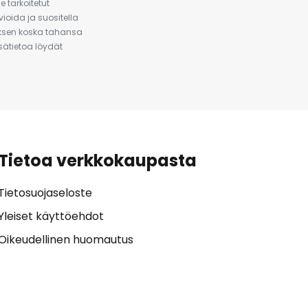
 tarkoitetut
ioida ja suositella
auksen koska tahansa
isätietoa löydät
Tietoa verkkokaupasta
Tietosuojaseloste
Yleiset käyttöehdot
Oikeudellinen huomautus