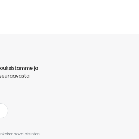
arjouksistamme ja
seuraavasta
urinkokennovalaisinten