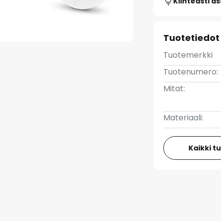
Kiinteästi a
Tuotetiedot
Tuotemerkki
Tuotenumero:
Mitat:
Materiaali:
Kaikki t