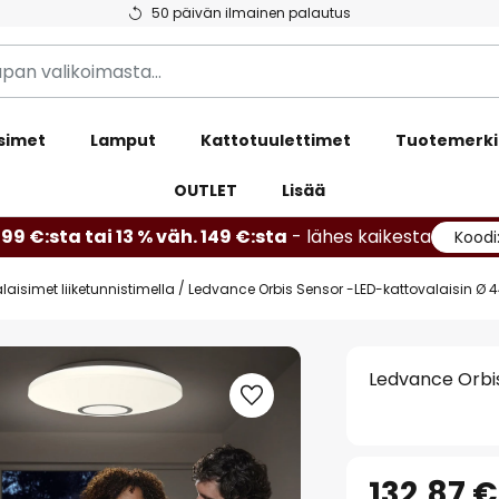
50 päivän ilmainen palautus
simet
Lamput
Kattotuulettimet
Tuotemerki
OUTLET
Lisää
99 €:sta tai 13 % väh. 149 €:sta
- lähes kaikesta
Koodi
laisimet liiketunnistimella
Ledvance Orbis Sensor -LED-kattovalaisin Ø 
Ledvance Orbi
132,87 €