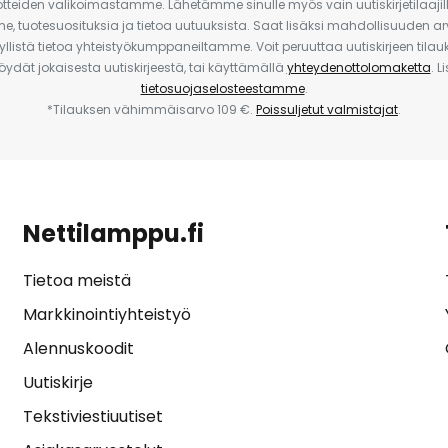
uotteiden valikoimastamme. Lähetämme sinulle myös vain uutiskirjetilaajille
e, tuotesuosituksia ja tietoa uutuuksista. Saat lisäksi mahdollisuuden arv
yllistä tietoa yhteistyökumppaneiltamme. Voit peruuttaa uutiskirjeen til
 löydät jokaisesta uutiskirjeestä, tai käyttämällä
yhteydenottolomaketta
. L
tietosuojaselosteestamme
.
*Tilauksen vähimmäisarvo 109 €.
Poissuljetut valmistajat
.
Nettilamppu.fi
Tietoa meistä
Markkinointiyhteistyö
Alennuskoodit
Uutiskirje
Tekstiviestiuutiset