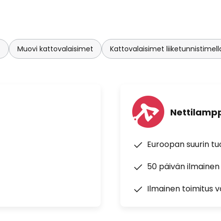
t
Muovi kattovalaisimet
Kattovalaisimet liiketunnistimell
Nettilampp
Euroopan suurin t
50 päivän ilmainen
Ilmainen toimitus vä