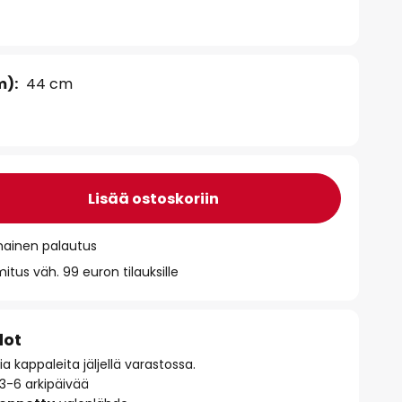
m):
44 cm
Lisää ostoskoriin
mainen palautus
itus väh. 99 euron tilauksille
dot
 kappaleita jäljellä varastossa.
 3-6 arkipäivää