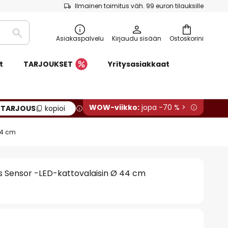
Ilmainen toimitus väh. 99 euron tilauksille
Etsi
Asiakaspalvelu
Kirjaudu sisään
Ostoskorini
t
TARJOUKSET
Yritysasiakkaat
WOW-viikko:
jopa -70 % >
:
TARJOUS
kopioi
44 cm
s Sensor -LED-kattovalaisin Ø 44 cm