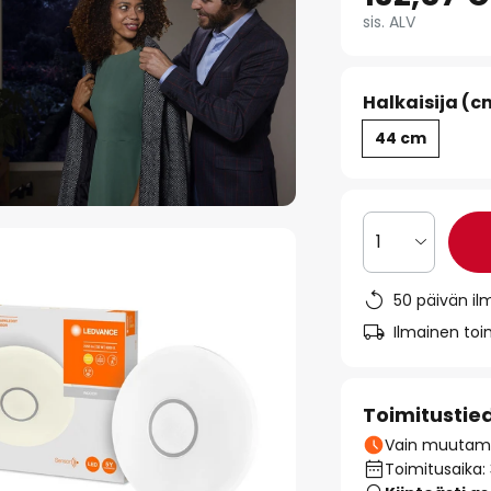
sis. ALV
Halkaisija (c
44 cm
1
50 päivän il
Ilmainen toim
Toimitustie
Vain muutamia
Toimitusaika: