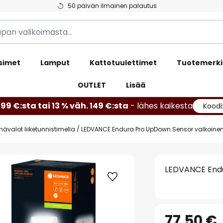
50 päivän ilmainen palautus
simet
Lamput
Kattotuulettimet
Tuotemerki
OUTLET
Lisää
99 €:sta tai 13 % väh. 149 €:sta
- lähes kaikesta
Koodi
nävalot liiketunnistimella
LEDVANCE Endura Pro UpDown Sensor valkoine
LEDVANCE Endu
77,50 €