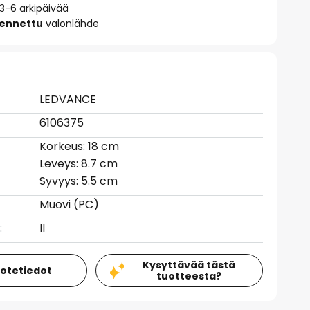
 3-6 arkipäivää
sennettu
valonlähde
LEDVANCE
6106375
Korkeus: 18 cm
Leveys: 8.7 cm
Syvyys: 5.5 cm
Muovi (PC)
:
II
Kysyttävää tästä
uotetiedot
tuotteesta?