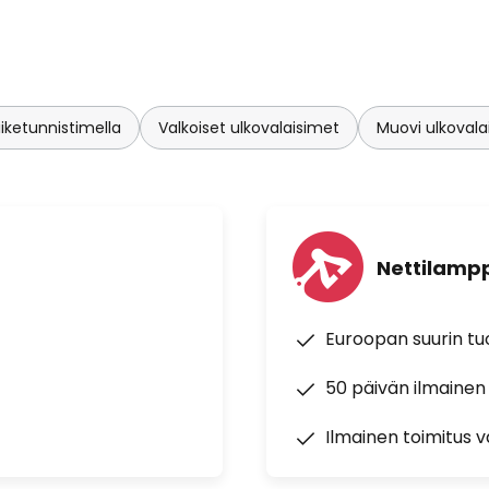
iiketunnistimella
Valkoiset ulkovalaisimet
Muovi ulkovala
Nettilampp
Euroopan suurin t
50 päivän ilmainen
Ilmainen toimitus vä