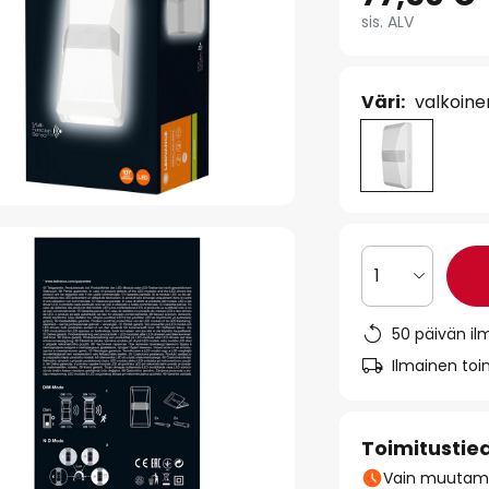
sis. ALV
Väri:
valkoine
1
50 päivän il
Ilmainen toim
Toimitustie
Vain muutamia