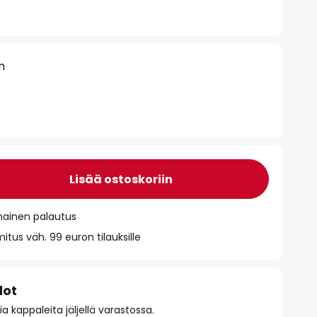
n
Lisää ostoskoriin
mainen palautus
itus väh. 99 euron tilauksille
dot
 kappaleita jäljellä varastossa.