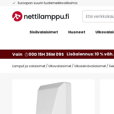
Skip
Euroopan suurin tuotemerkkivalikoima
to
Etsi
Content
verkkokaupan
valikoimasta...
Sisävalaisimet
Huoneet
Ulkovalai
Lisäalennus: 10 % väh. 
Vain
00D 15H 36M 08S
Lamput ja valaisimet
Ulkovalaisimet
Ulkoseinävalaisimet
Sei
Skip
to
the
end
of
the