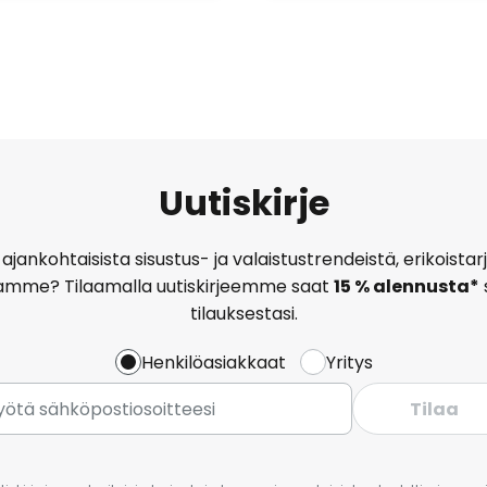
Uutiskirje
ajankohtaisista sisustus- ja valaistustrendeistä, erikoist
amme? Tilaamalla uutiskirjeemme saat
15 % alennusta*
tilauksestasi.
Henkilöasiakkaat
Yritys
Tilaa