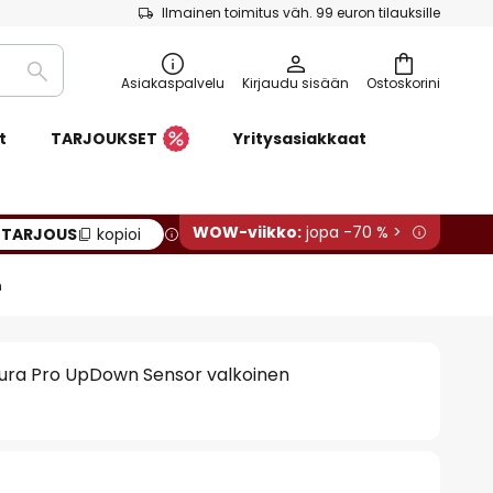
Ilmainen toimitus väh. 99 euron tilauksille
Etsi
Asiakaspalvelu
Kirjaudu sisään
Ostoskorini
t
TARJOUKSET
Yritysasiakkaat
WOW-viikko:
jopa -70 % >
:
TARJOUS
kopioi
n
ra Pro UpDown Sensor valkoinen