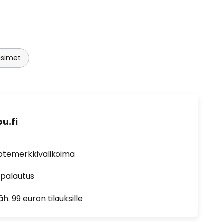
isimet
u.fi
uotemerkkivalikoima
 palautus
h. 99 euron tilauksille