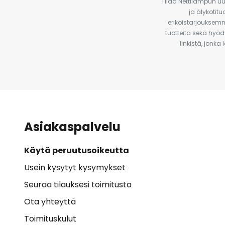
Tilaa Nettilampun uut
ja älykotit
erikoistarjouksemm
tuotteita sekä hyöd
linkistä, jonka
Asiakaspalvelu
Käytä peruutusoikeutta
Usein kysytyt kysymykset
Seuraa tilauksesi toimitusta
Ota yhteyttä
Toimituskulut