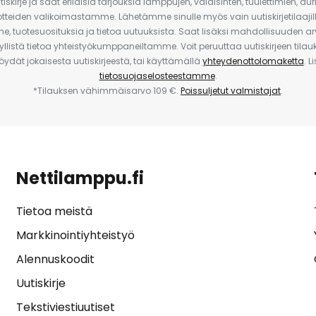
iskirje ja saat erilaisia tarjouksia lamppujen, valaisinten, tuulettimien, a
uotteiden valikoimastamme. Lähetämme sinulle myös vain uutiskirjetilaajille
e, tuotesuosituksia ja tietoa uutuuksista. Saat lisäksi mahdollisuuden arv
yllistä tietoa yhteistyökumppaneiltamme. Voit peruuttaa uutiskirjeen til
 löydät jokaisesta uutiskirjeestä, tai käyttämällä
yhteydenottolomaketta
. L
tietosuojaselosteestamme
.
*Tilauksen vähimmäisarvo 109 €.
Poissuljetut valmistajat
.
Nettilamppu.fi
Tietoa meistä
Markkinointiyhteistyö
Alennuskoodit
Uutiskirje
Tekstiviestiuutiset