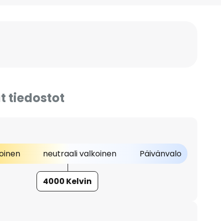
t tiedostot
oinen
neutraali valkoinen
Päivänvalo
4000 Kelvin