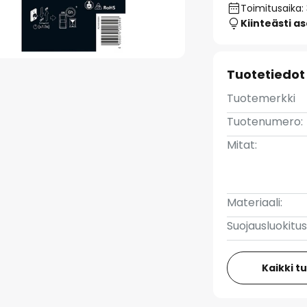
Toimitusaika:
Kiinteästi a
Tuotetiedot
Tuotemerkki
Tuotenumero:
Mitat:
Materiaali:
Suojausluokitus
Kaikki t