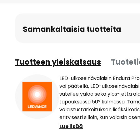
Samankaltaisia tuotteita
Tuotteen yleiskatsaus
Tuotet
LED-ulkoseinävalaisin Endura P
voi päätellä, LED-ulkoseinävalai
säteilee valoa sekä ylös- että a
tapauksessa 50° kulmassa. Tämä l
valaistustarkoituksen lisäksi kori
erityisesti silloin, kun valaisin a
väliajoin esimerkiksi pitkille julkis
Lue lisää
integroidun anturin havaintokulm