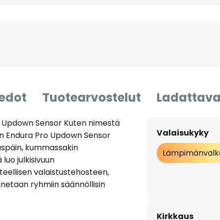
iedot
Tuotearvostelut
Ladattava
ro Updown Sensor Kuten nimestä
Valaisukyky
sin Endura Pro Updown Sensor
laspäin, kummassakin
Lämpimänvalk
uo julkisivuun
steellisen valaistustehosteen,
sennetaan ryhmiin säännöllisin
ivuille. Valaisimen keskelle
a on 180°, kantama 12 metriä ja
Kirkkaus