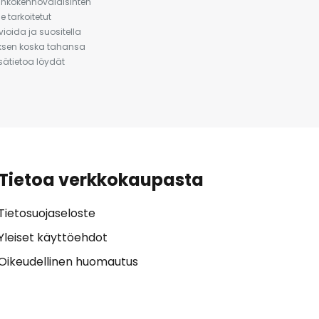
urinkokennovalaisinten
 tarkoitetut
ioida ja suositella
auksen koska tahansa
isätietoa löydät
Tietoa verkkokaupasta
Tietosuojaseloste
Yleiset käyttöehdot
Oikeudellinen huomautus